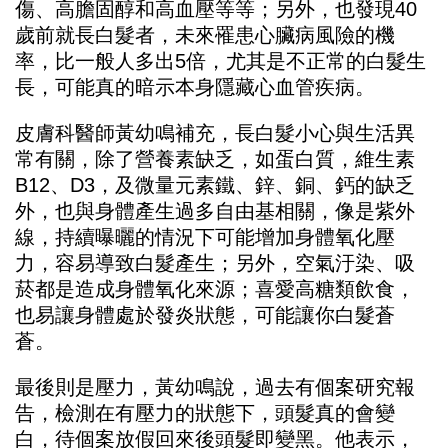
傷、高膽固醇和高血壓等等；另外，也發現40
歲前就長白髮者，未來罹患心臟病風險的機
率，比一般人多出5倍，尤其是不正常的白髮生
長，可能真的暗示本身隱藏心血管疾病。
皮膚科醫師黃幼鳴補充，長白髮小心與生活異
常有關，除了營養素缺乏，如蛋白質，維生素
B12、D3，及微量元素鐵、鋅、銅、鈣的缺乏
外，也與身體產生過多自由基相關，像是紫外
線，持續曝曬的情況下可能增加身體氧化壓
力，容易導致白髮產生；另外，空氣汙染、吸
菸都是造成身體氧化來源；喜愛高糖類飲食，
也易讓身體處於發炎狀態，可能讓你白髮蒼
蒼。
最後則是壓力，黃幼鳴說，過去有個案研究報
告，檢測在有壓力的狀態下，頭髮真的會變
白，待個案放假回來後頭髮即變黑。他表示，