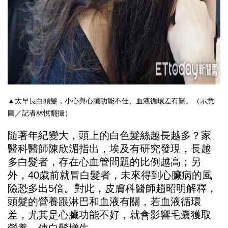
▲太早長白頭髮，小心與心臟功能不佳、血液循環差有關。（示意
圖／記者林悅翻攝）
隨著年紀變大，頭上的白色髮絲越長越多？家
醫科醫師陳欣湄指出，埃及有研究發現，長越
多白髮者，存在心血管問題的比例越高；另
外，40歲前就冒白髮者，未來得到心臟病的風
險恐多出5倍。對此，皮膚科醫師趙昭明解釋，
頭髮的營養跟淋巴和血液有關，若血液循環
差，尤其是心臟功能不好，就會影響毛囊獲取