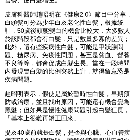
營養、使白髮增生。
皮膚科醫師趙昭明在《
健康2.0
》節目中分享，
白頭髮可分為少年白及老化性白髮，根據統
計，50歲後頭髮變白的機會比較大，大多數人
於該階段都會有白髮，只是數量多寡的差異；
此外，還有些疾病性白髮，可能是甲狀腺問
題、糖尿病、免疫性問題，甚至是貧血、營養
不良等等，都會促成白髮生長。當在一段時間
內發現冒白髮的比例突然上升，就得留意恐是
疾病問題。
趙昭明表示，假使是屬於暫時性白髮，早期預
防或治療，並且找出原因，可能還有機會變為
黑髮；但如果是慢性健康問題引起白髮狂長，
「基本上很難再矯正回來。」
提及40歲前就長白髮，是否與心臟、心血管疾