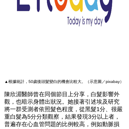
▲根據統計，50歲後頭髮變白的機會比較大。（示意圖／pixabay）
陳欣湄醫師曾在同個節目上分享，白髮影響外
觀，也暗示身體出狀況。她接著引述埃及研究
將一群受測者依照髮色程度，從黑髮1分、很嚴
重白髮為5分分類觀察，結果發現3分以上者，
普遍存在心血管問題的比例較高，例如動脈損