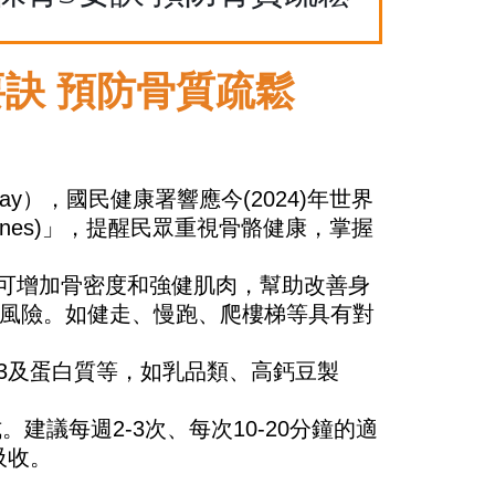
要訣 預防骨質疏鬆
ay
），國民健康署響應今
(2024)
年世界
ones)
」，提醒民眾重視骨骼健康，掌握
可增加骨密度和強健肌肉，幫助改善身
風險。如健走、慢跑、爬樓梯等具有對
3
及蛋白質等，如乳品類、高鈣豆製
式。建議每週
2-3
次、每次
10-20
分鐘的適
吸收。