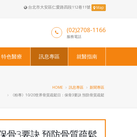
台北市大安區仁愛路四段112巷11號
Map
(02)2708-1166
服務電話
特色醫療
訊息專區
就醫指南
HOME
訊息專區
新聞專區
《粉專》10/20世界骨質疏鬆日：保骨3要訣 預防骨質疏鬆
保骨3要訣 預防骨質疏鬆