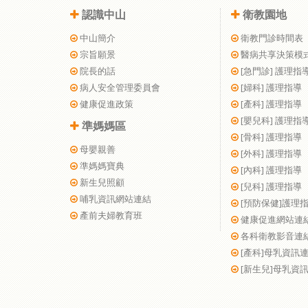
認識中山
衛教園地
中山簡介
衛教門診時間表
宗旨願景
醫病共享決策模
院長的話
[急門診] 護理指
病人安全管理委員會
[婦科] 護理指導
健康促進政策
[產科] 護理指導
[嬰兒科] 護理指
準媽媽區
[骨科] 護理指導
母嬰親善
[外科] 護理指導
準媽媽寶典
[內科] 護理指導
新生兒照顧
[兒科] 護理指導
哺乳資訊網站連結
[預防保健]護理
產前夫婦教育班
健康促進網站連
各科衛教影音連
[產科]母乳資訊
[新生兒]母乳資