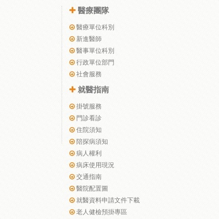
醫療團隊
醫療單位科別
新進醫師
醫事單位科別
行政單位部門
社會服務
就醫指南
掛號服務
門診看診
住院須知
陪探病須知
病人權利
病床使用現況
交通指南
醫院配置圖
就醫資料申請文件下載
老人健檢預掛專區