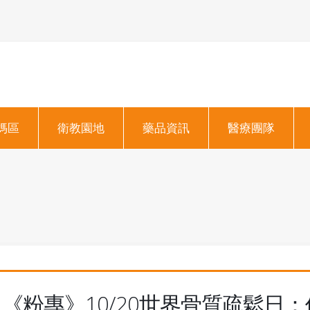
媽區
衛教園地
藥品資訊
醫療團隊
《粉專》10/20世界骨質疏鬆日：