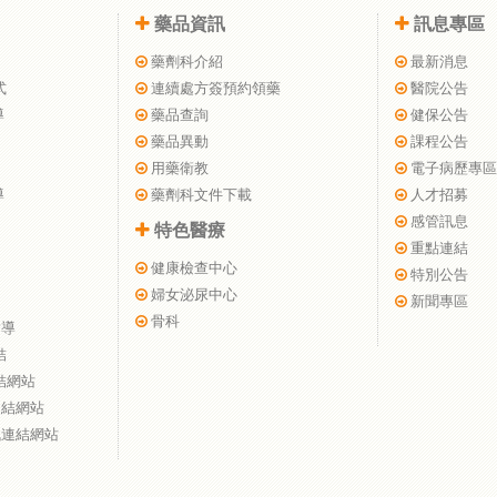
藥品資訊
訊息專區
藥劑科介紹
最新消息
式
連續處方簽預約領藥
醫院公告
導
藥品查詢
健保公告
藥品異動
課程公告
用藥衛教
電子病歷專區
導
藥劑科文件下載
人才招募
感管訊息
特色醫療
重點連結
健康檢查中心
特別公告
婦女泌尿中心
新聞專區
骨科
指導
結
結網站
連結網站
訊連結網站