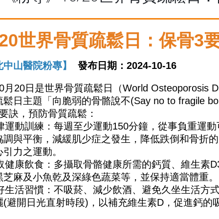
/20
世界骨質疏鬆日：保骨
3
北中山醫院粉專】
發布日期：2024-10-16
0
月
20
日是世界骨質疏鬆日（
World Osteoporosis D
疏鬆日主題「向脆弱的骨骼說不
(Say no to fragile b
要訣，預防骨質疏鬆：
律運動訓練：每週至少運動
150
分鐘，從事負重運動
協調與平衡，減緩肌少症之發生，降低跌倒和骨折的
心引力之運動。
取健康飲食：多攝取骨骼健康所需的鈣質、維生素
D
黑芝麻及小魚乾及深綠色蔬菜等，並保持適當體重。
好生活習慣：不吸菸、減少飲酒、避免久坐生活方
曬
(
避開日光直射時段
)
，以補充維生素
D
，促進鈣的