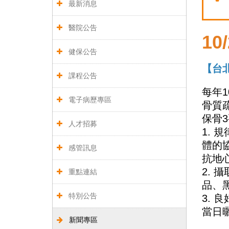
最新消息
醫院公告
10
健保公告
【台
課程公告
每年
1
電子病歷專區
骨質
保骨
3
人才招募
1.
規
體的
感管訊息
抗地
2.
攝
重點連結
品、
特別公告
3.
良
當日
新聞專區