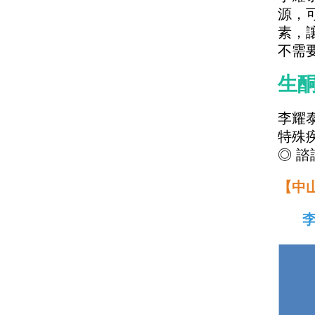
源，
素，
不需
生
李耀
特殊
◎ 
【中