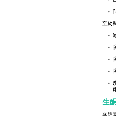
β
至於
生
李耀