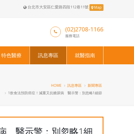
台北市大安區仁愛路四段112巷11號
Map
(02)2708-1166
服務電話
特色醫療
訊息專區
就醫指南
HOME
訊息專區
新聞專區
1飲食法預防癌症！減重又抗糖尿病 醫示警：別忽略1細節
病 醫示警：別忽略1細