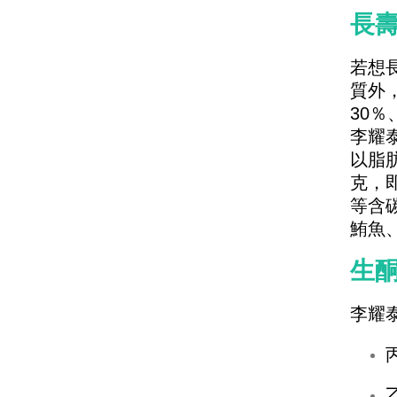
長
若想
質外
30
李耀
以脂
克，
等含
鮪魚
生
李耀
乙