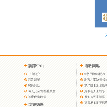
認識中山
衛教園地
中山簡介
衛教門診時間表
宗旨願景
醫病共享決策模
院長的話
[急門診] 護理指
病人安全管理委員會
[婦科] 護理指導
健康促進政策
[產科] 護理指導
[嬰兒科] 護理指
準媽媽區