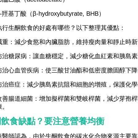
-羥基丁酸（β-hydroxybutyrate, BHB）
執行生酮飲食的好處有哪些？以下整理其優點：
減重：減少食慾和內臟脂肪，維持瘦肉量和靜止時新
防治糖尿病：讓血糖穩定，減少糖化血紅素和胰島素
防治心血管疾病：使三酸甘油酯和低密度膽固醇下降
防治癌症：減少胰島素抗阻和細胞的增殖，保護化學
改善腸道細菌：增加擬桿菌和雙岐桿菌，減少芽孢桿
康。
酮飲食缺點？要注意營養均衡
泰醫師認為，由於生酮飲食的碳水化合物來源主要靠