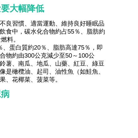
量要大幅降低
不良習慣、適當運動、維持良好睡眠品
飲食中，碳水化合物約占55％、脂肪約
量燃料。
、蛋白質約20％、脂肪高達75％，即
約由300公克減少至50～100公
鈴薯、南瓜、地瓜、山藥、紅豆、綠豆
像是橄欖油、起司、油性魚（如鮭魚、
果、花椰菜、菠菜等。
尿病