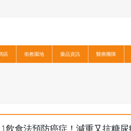
媽區
衛教園地
藥品資訊
醫療團隊
1飲食法預防癌症！減重又抗糖尿