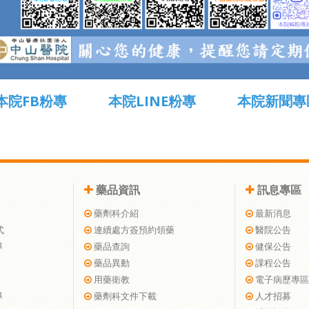
本院FB粉專
本院LINE粉專
本院新聞專
藥品資訊
訊息專區
藥劑科介紹
最新消息
式
連續處方簽預約領藥
醫院公告
導
藥品查詢
健保公告
藥品異動
課程公告
用藥衛教
電子病歷專區
導
藥劑科文件下載
人才招募