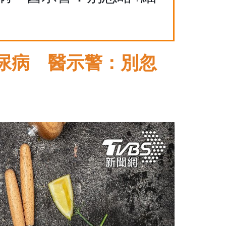
尿病 醫示警：別忽