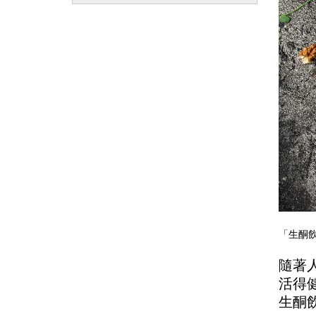
「生酮飲
隨著
活得
生酮