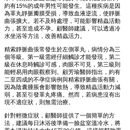
約有15%的成年男性可能發生。這種疾病是因
為睪丸靜脈瓣膜受損，導致血液逆流，使靜脈
曲張擴大。若不及時處理，可能影響精蟲活動
力，甚至造成不孕。顧醫師建議，可以透過冷
水坐浴等方法，改善精蟲活力。
精索靜脈曲張常發生於左側睪丸，病情分為三
個等級。第一級需經仔細觸診才能發現，第二
級在休息時觸診可感，肉眼不可見，第三級則
能輕易用肉眼觀察到。顧芳瑜醫師指出，約有
二至四成的不孕症病例與精索靜脈曲張有關，
因為陰囊腫脹會影響散熱，導致精蟲活動力減
弱，甚至引發睪丸疼痛。然而，若病患沒有出
現不適症狀，則無需治療。
針對輕微症狀，顧醫師提供了一個簡單的方
法，建議每日沐浴後準備一臉盆室溫冷水，將