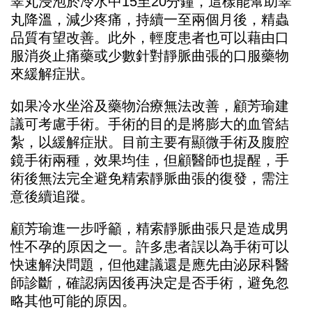
睪丸浸泡於冷水中15至20分鐘，這樣能幫助睪
丸降溫，減少疼痛，持續一至兩個月後，精蟲
品質有望改善。此外，輕度患者也可以藉由口
服消炎止痛藥或少數針對靜脈曲張的口服藥物
來緩解症狀。
如果冷水坐浴及藥物治療無法改善，顧芳瑜建
議可考慮手術。手術的目的是將膨大的血管結
紮，以緩解症狀。目前主要有顯微手術及腹腔
鏡手術兩種，效果均佳，但顧醫師也提醒，手
術後無法完全避免精索靜脈曲張的復發，需注
意後續追蹤。
顧芳瑜進一步呼籲，精索靜脈曲張只是造成男
性不孕的原因之一。許多患者誤以為手術可以
快速解決問題，但他建議還是應先由泌尿科醫
師診斷，確認病因後再決定是否手術，避免忽
略其他可能的原因。