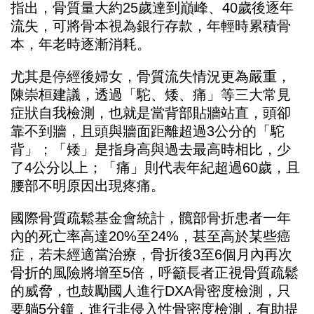
指出，骨質量大約25歲達到巔峰、40歲後逐年
流失，可將骨本視為銀行存款，年輕時累積骨
本，年老時逐漸消耗。
尤其是停經後婦女，骨質流失情況更為嚴重，
陳崇桓建議，透過「駝、矮、痛」等三大常見
症狀自我檢測，也就是當背部貼牆站直，頭卻
靠不到牆，且頭與牆面距離超過3公分的「駝
背」；「矮」是指身高與過去最高時相比，少
了4公分以上；「痛」則代表年紀超過60歲，且
腰部不明原因出現疼痛。
國際骨質疏鬆基金會統計，髖部骨折患者一年
內的死亡率高達20%至24%，甚至高於某些癌
症，若未經適當治療，骨折後3至6個月內再次
骨折的風險將增至5倍，呼籲長者正視骨質疏鬆
的威脅，也鼓勵國人進行DXA骨密度檢測，只
要躺5分鐘，進行非侵入性骨密度檢測，有助提