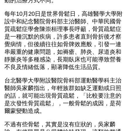
動的治療方式不同。
每年10月20日是世界骨鬆日，高雄醫學大學附
設中和紀念醫院骨科部主治醫師、中華民國骨
質疏鬆症學會陳崇桓理事長呼籲，骨質疏鬆症
是一種沉默的疾病，許多患者直到骨折後才察
覺病情，但後續往往如骨牌效應般，引發一連
串嚴重的健康問題，如褥瘡、肺炎、尿道炎和
靜脈炎等多種感染，長期臥床也可能導致營養
不良及情緒低落，顯著降低生活品質。
台北醫學大學附設醫院骨科部運動醫學科主治
醫師吳家麟指出，年輕族群如缺乏運動或日照
的話，就可能出現骨質疏鬆，「比較要注意的
是次發性骨質疏鬆」，一般骨鬆的成因，是荷
爾蒙變動造成。
不過有些骨鬆，其實是沒有症狀的，吳家麟