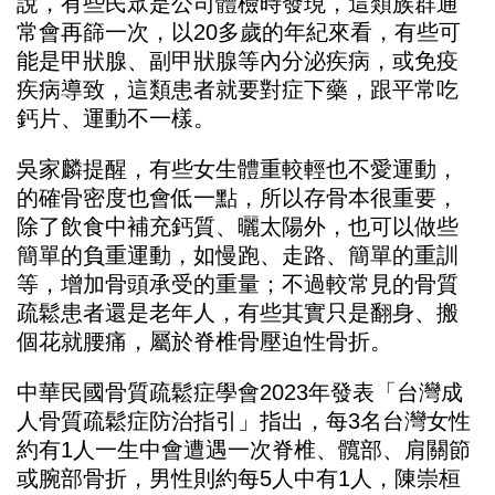
說，有些民眾是公司體檢時發現，這類族群通
常會再篩一次，以20多歲的年紀來看，有些可
能是甲狀腺、副甲狀腺等內分泌疾病，或免疫
疾病導致，這類患者就要對症下藥，跟平常吃
鈣片、運動不一樣。
吳家麟提醒，有些女生體重較輕也不愛運動，
的確骨密度也會低一點，所以存骨本很重要，
除了飲食中補充鈣質、曬太陽外，也可以做些
簡單的負重運動，如慢跑、走路、簡單的重訓
等，增加骨頭承受的重量；不過較常見的骨質
疏鬆患者還是老年人，有些其實只是翻身、搬
壓迫性骨折
個花就腰痛，屬於脊椎骨
。
中華民國骨質疏鬆症學會2023年發表「台灣成
人骨質疏鬆症防治指引」指出，每3名台灣女性
約有1人一生中會遭遇一次脊椎、髖部、肩關節
或腕部骨折，男性則約每5人中有1人，陳崇桓