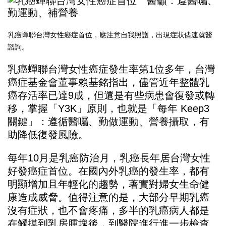
乳癌蟬聯台灣女性癌症首位，應注意自我照護，出現症狀儘速就醫
諮詢。
乳癌蟬聯台灣女性癌症發生率第1位多年，台灣
癌症基金會董事賴基銘指出，儘管近年整體乳
癌存活率已達9成，但還是有些病患會復發或轉
移，掌握「Y3K」原則，也就是「每年 Keep3
關鍵」：遵循醫囑、勤做運動、營養攝取，有
助降低復發風險。
每年10月是乳癌防治月，乳癌長年居台灣女性
好發癌症首位。在國內外乳癌的發生率，都有
明顯增加且年輕化的趨勢，著實對婦女生命健
康造成威脅。值得注意的是，大部分早期乳癌
沒有症狀，也不會疼痛，多半的乳癌病人都是
在觸摸到乳房腫塊後，到醫院進行進一步檢查