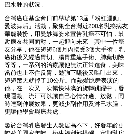
巴水腫的狀況。
台灣癌症基金會日前舉辦第13屆「粉紅運動、
愛波舞后」活動，聚集全台灣近200名乳癌病友
華麗裝扮，用曼妙舞姿來宣告乳癌不可怕，鼓
勵病友共同面對，一起迎向未來。其中一位癌
友分享，他在短短6個月內接受3個大手術，乳
癌術後又經過胃切、腸胃重建手術、肺葉切除
等等，一系列的治療讓他無法正常進食，美味
當前也止不住反胃，勉強下嚥後又嘔吐出來，
短短幾天就掉了10公斤。而熱愛跳舞表演的
他，在一次又一次暢快淋漓的旋轉跳躍中，發
現運動、流汗可以讓自己心情舒適、放鬆，同
時達到伸展效果，更減少副作用及淋巴水腫，
更讓他學會與癌共處。
鑒於台灣乳癌發生人數居高不下，好發年齡更
較歐美國家年輕。衛生福利部提醒，定期乳房