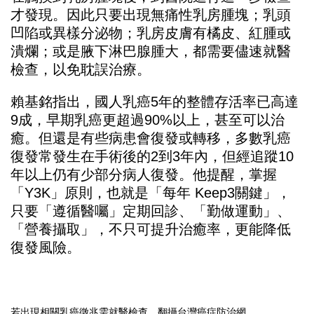
才發現。因此只要出現無痛性乳房腫塊；乳頭
凹陷或異樣分泌物；乳房皮膚有橘皮、紅腫或
潰爛；或是腋下淋巴腺腫大，都需要儘速就醫
檢查，以免耽誤治療。
賴基銘指出，國人乳癌5年的整體存活率已高達
9成，早期乳癌更超過90%以上，甚至可以治
癒。但還是有些病患會復發或轉移，多數乳癌
復發常發生在手術後的2到3年內，但經追蹤10
年以上仍有少部分病人復發。他提醒，掌握
「Y3K」原則，也就是「每年 Keep3關鍵」，
只要「遵循醫囑」定期回診、「勤做運動」、
「營養攝取」，不只可提升治癒率，更能降低
復發風險。
若出現相關乳癌徵兆需就醫檢查。翻攝台灣癌症防治網