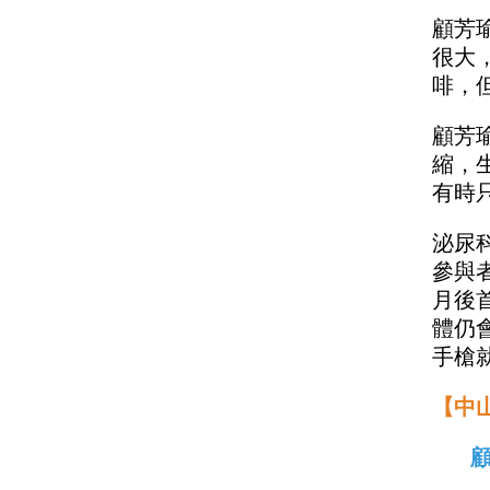
顧芳
很大
啡，
顧芳
縮，
有時
泌尿
參與
月後
體仍
手槍
【中