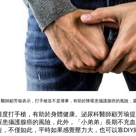
醫師顧芳瑜表示，打手槍並不是壞事，有助於降罹患攝護腺癌的風險，還有紓
適度打手槍，有助於身體健康。泌尿科醫師顧芳瑜提
罹患攝護腺癌的風險，此外，「小弟弟」長期不充血
短，不僅如此，平時如果感覺壓力大，也可以靠DIY