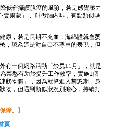
於降低罹攝護腺癌的風險，若是感覺壓力
心賀爾蒙」， 叫做腦內啡，有點類似嗎
健康，若是長期不充血，海綿體就會萎
槍，認為這是對自己不尊重的表現，但
。
外有一個網路活動「禁尻11月」，就是
認為禁慾有助於提升工作效率，實施1個
凍狀物體」，因為就算進入禁慾期，身
狀物，但遇到類似狀況別擔心，持續打
保障。】
首頁