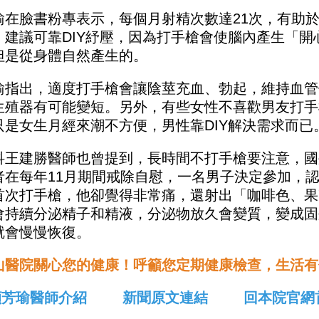
瑜在臉書粉專表示，每個月射精次數達21次，有助
，建議可靠DIY紓壓，因為打手槍會使腦內產生「開
但是從身體自然產生的。
瑜指出，適度打手槍會讓陰莖充血、勃起，維持血管
生殖器有可能變短。另外，有些女性不喜歡男友打手
只是女生月經來潮不方便，男性靠DIY解決需求而已
科王建勝醫師也曾提到，長時間不打手槍要注意，國
者在每年11月期間戒除自慰，一名男子決定參加，
首次打手槍，他卻覺得非常痛，還射出「咖啡色、果
會持續分泌精子和精液，分泌物放久會變質，變成固
就會慢慢恢復。
山醫院關心您的健康！呼籲您定期健康檢查，生活有
顧芳瑜醫師介紹
新聞原文連結
回本院官網