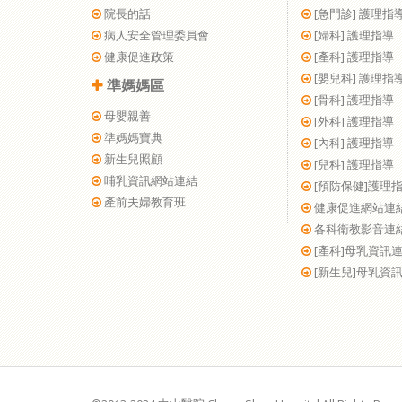
院長的話
[急門診] 護理指
病人安全管理委員會
[婦科] 護理指導
健康促進政策
[產科] 護理指導
[嬰兒科] 護理指
準媽媽區
[骨科] 護理指導
母嬰親善
[外科] 護理指導
準媽媽寶典
[內科] 護理指導
新生兒照顧
[兒科] 護理指導
哺乳資訊網站連結
[預防保健]護理
產前夫婦教育班
健康促進網站連
各科衛教影音連
[產科]母乳資訊
[新生兒]母乳資