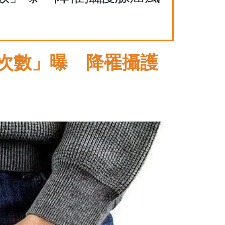
Y次數」曝 降罹攝護