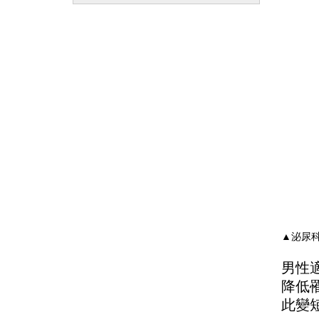
▲泌尿科
男性
降低
此變