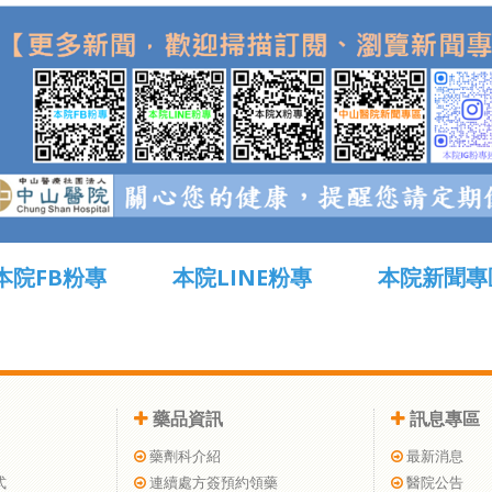
本院FB粉專
本院LINE粉專
本院新聞專
藥品資訊
訊息專區
藥劑科介紹
最新消息
式
連續處方簽預約領藥
醫院公告