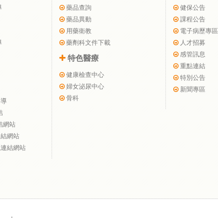
導
藥品查詢
健保公告
藥品異動
課程公告
用藥衛教
電子病歷專區
導
藥劑科文件下載
人才招募
感管訊息
特色醫療
重點連結
健康檢查中心
特別公告
婦女泌尿中心
新聞專區
骨科
指導
結
結網站
連結網站
訊連結網站