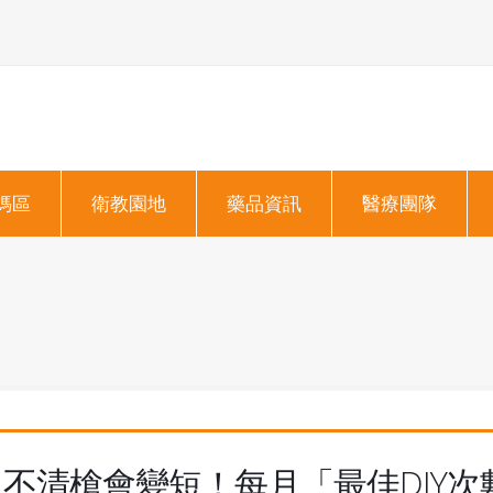
媽區
衛教園地
藥品資訊
醫療團隊
不清槍會變短！每月「最佳DIY