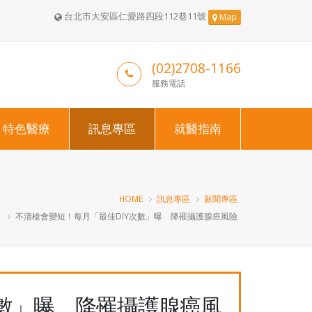
台北市大安區仁愛路四段112巷11號
Map
(02)2708-1166
服務電話
特色醫療
訊息專區
就醫指南
HOME
訊息專區
新聞專區
不清槍會變短！每月「最佳DIY次數」曝 降罹攝護腺癌風險
次數」曝 降罹攝護腺癌風