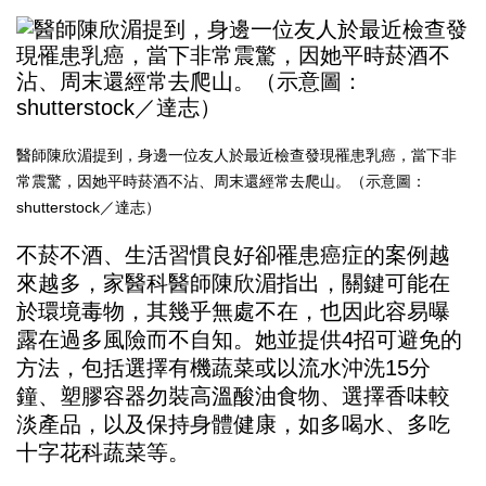
醫師陳欣湄提到，身邊一位友人於最近檢查發現罹患乳癌，當下非
常震驚，因她平時菸酒不沾、周末還經常去爬山。（示意圖：
shutterstock／達志）
不菸不酒、生活習慣良好卻罹患癌症的案例越
來越多，家醫科醫師陳欣湄指出，關鍵可能在
於環境毒物，其幾乎無處不在，也因此容易曝
露在過多風險而不自知。她並提供4招可避免的
方法，包括選擇有機蔬菜或以流水沖洗15分
鐘、塑膠容器勿裝高溫酸油食物、選擇香味較
淡產品，以及保持身體健康，如多喝水、多吃
十字花科蔬菜等。