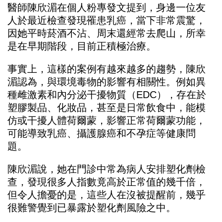
醫師陳欣湄在個人粉專發文提到，身邊一位友
人於最近檢查發現罹患乳癌，當下非常震驚，
因她平時菸酒不沾、周末還經常去爬山，所幸
是在早期階段，目前正積極治療。
事實上，這樣的案例有越來越多的趨勢，陳欣
湄認為，與環境毒物的影響有相關性。例如異
種雌激素和內分泌干擾物質（EDC），存在於
塑膠製品、化妝品，甚至是日常飲食中，能模
仿或干擾人體荷爾蒙，影響正常荷爾蒙功能，
可能導致乳癌、攝護腺癌和不孕症等健康問
題。
陳欣湄說，她在門診中常為病人安排塑化劑檢
查，發現很多人指數竟高於正常值的幾千倍，
但令人擔憂的是，這些人在沒被提醒前，幾乎
很難警覺到已暴露於塑化劑風險之中。