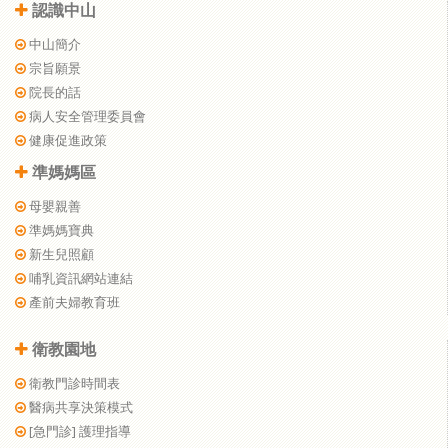
認識中山
中山簡介
宗旨願景
院長的話
病人安全管理委員會
健康促進政策
準媽媽區
母嬰親善
準媽媽寶典
新生兒照顧
哺乳資訊網站連結
產前夫婦教育班
衛教園地
衛教門診時間表
醫病共享決策模式
[急門診] 護理指導