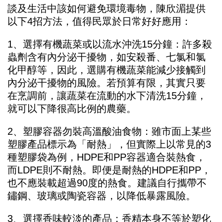
談及生活中該如何避免環境毒物，陳欣湄提供
以下4招方法，值得民眾於日常好好應用：
1、選擇有機蔬菜或以流水沖洗15分鐘：許多殺
蟲劑含有內分泌干擾物，如安殺番、七氯和氯
化甲醇等，因此，選購有機蔬菜能減少接觸到
內分泌干擾物的風險。若預算有限，其實只要
在烹調前，讓蔬菜在流動的水下清洗15分鐘，
就可以下降很高比例的農藥。
2、塑膠容器勿裝高溫酸油食物：雖市面上某些
塑膠產品標示為「耐熱」，但實際上以常見的3
種塑膠袋為例，HDPE和PP容器適合裝熱食，
而LDPE則不耐熱。即便是耐熱的HDPE和PP，
也不應裝載超過90度的熱食。建議自行攜帶不
鏽鋼、玻璃或陶瓷容器，以降低暴露風險。
3、選擇香味較淡的產品：香精本身不等於塑化