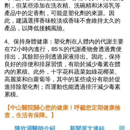
劑，但某些添加在洗衣精、洗碗精和沐浴乳等
產品中的定香劑，可能是塑化劑的來源。因
此，建議選擇香味較淡或香味不會維持太久的
產品，以降低接觸風險。
4、保持身體健康：塑化劑在人體內的代謝主要
在72小時內進行，85％的代謝產物會透過糞便
排出，其餘部分則透過尿液排出。因此，保持
良好的排便和排尿習慣，有助於減少毒素在體
內的累積。此外，十字花科蔬菜如綠花椰菜、
高麗菜和白蘿蔔等，其中的某些成分有助於促
進排除塑化劑；而運動也能透過排汗減少毒素
累積。
【中山醫院關心您的健康！呼籲您定期健康檢
查，生活有保障。】
陳欣湄醫師介紹
新聞原文連結
回