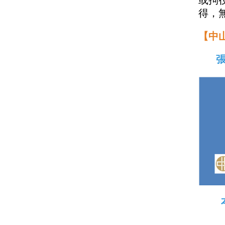
或拘
得，
【中