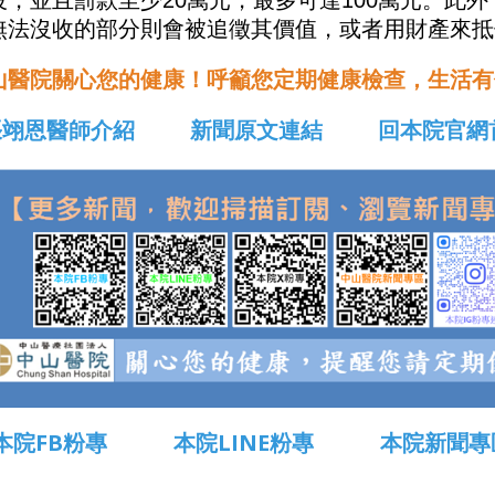
役，並且罰款至少20萬元，最多可達100萬元。此
無法沒收的部分則會被追徵其價值，或者用財產來抵
山醫院關心您的健康！呼籲您定期健康檢查，生活有
張翊恩醫師介紹
新聞原文連結
回本院官網
本院FB粉專
本院LINE粉專
本院新聞專