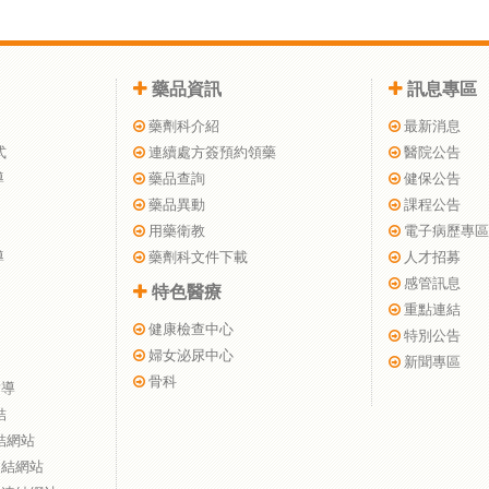
藥品資訊
訊息專區
藥劑科介紹
最新消息
式
連續處方簽預約領藥
醫院公告
導
藥品查詢
健保公告
藥品異動
課程公告
用藥衛教
電子病歷專區
導
藥劑科文件下載
人才招募
感管訊息
特色醫療
重點連結
健康檢查中心
特別公告
婦女泌尿中心
新聞專區
骨科
指導
結
結網站
連結網站