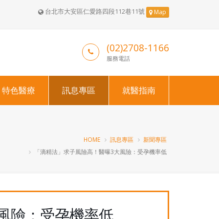
台北市大安區仁愛路四段112巷11號
Map
(02)2708-1166
服務電話
特色醫療
訊息專區
就醫指南
HOME
訊息專區
新聞專區
「滴精法」求子風險高！醫曝3大風險：受孕機率低
風險：受孕機率低