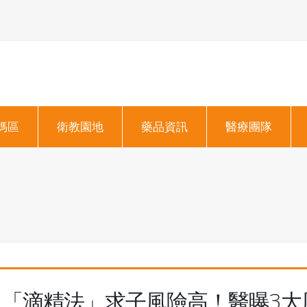
媽區
衛教園地
藥品資訊
醫療團隊
「滴精法」求子風險高！醫曝3大