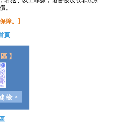
外，若犯了以上罪嫌，還會被沒收非法所
償。
保障。】
首頁
區