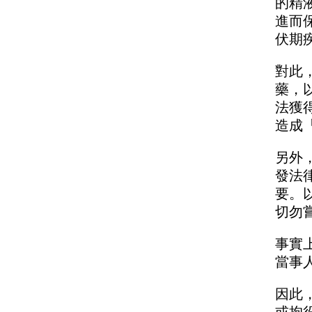
的精
進而
伏期
對此
藥，
法獲
造成
另外
發法
要。
切勿
事實
當事
因此