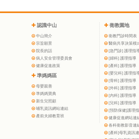
認識中山
衛教園地
中山簡介
衛教門診時間表
宗旨願景
醫病共享決策模
院長的話
[急門診] 護理指
病人安全管理委員會
[婦科] 護理指導
健康促進政策
[產科] 護理指導
[嬰兒科] 護理指
準媽媽區
[骨科] 護理指導
母嬰親善
[外科] 護理指導
準媽媽寶典
[內科] 護理指導
新生兒照顧
[兒科] 護理指導
哺乳資訊網站連結
[預防保健]護理
產前夫婦教育班
健康促進網站連
各科衛教影音連
[產科]母乳資訊