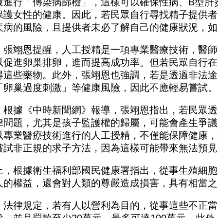
液進行「傳染病篩檢」，這樣可以確保性病、B型肝
保護女性的健康。因此，若民眾自行尋找精子提供者
疾病的風險，且提供者未必了解自己的健康狀況，如
，張翊恩提醒，人工授精是一項專業醫療技術，醫師
以促進卵巢排卵，進而提高成功率。但若民眾自行在
得這些藥物。此外，張翊恩也強調，若是透過非法途
「卵巢過度刺激」等健康風險，因此不應輕易嘗試。
，根據《中時新聞網》報導，張翊恩指出，若民眾透
律問題，尤其是孩子監護權的歸屬，可能會產生爭議
以專業醫療技術進行的人工授精，不僅能保障健康，
嘗試非正規的求子方法，因為這樣可能帶來無法預見
上，根據衛生福利部國民健康署指出，從事生殖細胞
人的權益，還會對人類的尊嚴造成損害，具有相當之
，法律規定，若有人以營利為目的，從事這些不正當