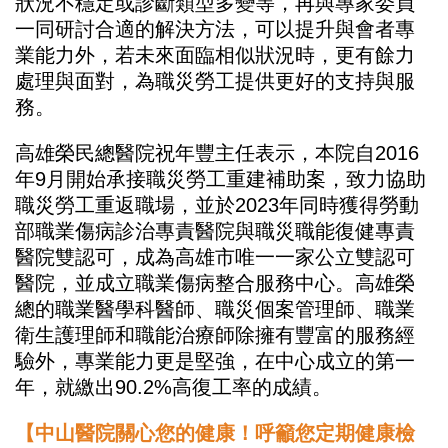
狀況不穩定或診斷類型多變等，再與專家委員
一同研討合適的解決方法，可以提升與會者專
業能力外，若未來面臨相似狀況時，更有餘力
處理與面對，為職災勞工提供更好的支持與服
務。
高雄榮民總醫院祝年豐主任表示，本院自2016
年9月開始承接職災勞工重建補助案，致力協助
職災勞工重返職場，並於2023年同時獲得勞動
部職業傷病診治專責醫院與職災職能復健專責
醫院雙認可，成為高雄市唯一一家公立雙認可
醫院，並成立職業傷病整合服務中心。高雄榮
總的職業醫學科醫師、職災個案管理師、職業
衛生護理師和職能治療師除擁有豐富的服務經
驗外，專業能力更是堅強，在中心成立的第一
年，就繳出90.2%高復工率的成績。
【中山醫院關心您的健康！呼籲您定期健康檢