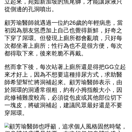
立起來，宛如新加坡的魚尾獅，才能讓尿液只
從側邊的孔洞噴出。
顧芳瑜醫師就遇過一位約26歲的年輕病患，當
初因為朋友慫恿加上自己也覺得新鮮，好奇之
下穿了屌環。但發現上廁所都會亂噴，只好每
次都坐著上廁所；性行為也不是很方便，每次
都得取下來，後來乾脆不再戴。
然而拿下後，每次站著上廁所還是得把GG立起
來才好上，因為不想要這種排尿方式，求助醫
師希望幫忙將洞補起來。顧芳瑜醫師表示，由
於屌環的洞通常很粗，約有小拇指般大小，因
此修補難度較高，必須從包皮或其他部位切下
一塊皮，將破洞補起，建議民眾最好還是不要
穿屌環。