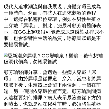
現代人追求潮流與自我展現，身體穿環已成為
一種時尚。然而，有些人在追求刺激的過程
中，選擇在私密部位穿環，例如在男性生殖器
上穿戴「屌環」。對此，泌尿科顧芳瑜醫師表
示，在GG上穿環很可能造成尿道感染及排尿不
順，也會影響性生活的品質，呼籲民眾還是不
要輕易嘗試。
顧芳瑜醫師分享，曾遇過一些病人穿戴「屌
環」，由於屌環是從尿道口穿入，當患者將屌
環取下後，生殖器上會留下兩個洞，一個在前
端，另一個則依穿環位置而定。顧芳瑜詢問病
人這樣要如何排尿？病人表示尿液會從下方的
洞噴出，也就是站在尿斗前時，必須將生殖器