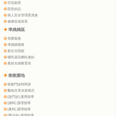
宗旨願景
院長的話
病人安全管理委員會
健康促進政策
準媽媽區
母嬰親善
準媽媽寶典
新生兒照顧
哺乳資訊網站連結
產前夫婦教育班
衛教園地
衛教門診時間表
醫病共享決策模式
[急門診] 護理指導
[婦科] 護理指導
[產科] 護理指導
[嬰兒科] 護理指導