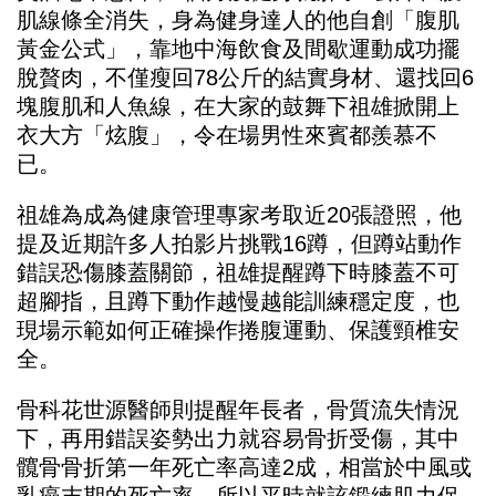
肌線條全消失，身為健身達人的他自創「腹肌
黃金公式」，靠地中海飲食及間歇運動成功擺
脫贅肉，不僅瘦回78公斤的結實身材、還找回6
塊腹肌和人魚線，在大家的鼓舞下祖雄掀開上
衣大方「炫腹」，令在場男性來賓都羨慕不
已。
祖雄為成為健康管理專家考取近20張證照，他
提及近期許多人拍影片挑戰16蹲，但蹲站動作
錯誤恐傷膝蓋關節，祖雄提醒蹲下時膝蓋不可
超腳指，且蹲下動作越慢越能訓練穩定度，也
現場示範如何正確操作捲腹運動、保護頸椎安
全。
骨科花世源醫師則提醒年長者，骨質流失情況
下，再用錯誤姿勢出力就容易骨折受傷，其中
髖骨骨折第一年死亡率高達2成，相當於中風或