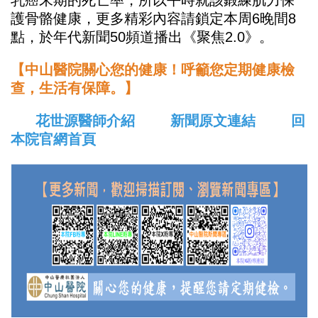
乳癌末期的死亡率，所以平時就該鍛練肌力保
護骨骼健康，更多精彩內容請鎖定本周6晚間8
點，於年代新聞50頻道播出《聚焦2.0》。
【中山醫院關心您的健康！呼籲您定期健康檢
查，生活有保障。】
花世源醫師介紹
新聞原文連結
回
本院官網首頁