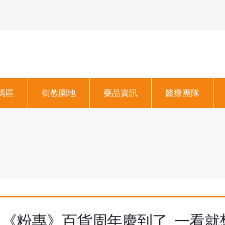
媽區
衛教園地
藥品資訊
醫療團隊
《粉專》百貨周年慶到了 一看就