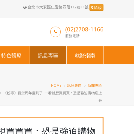
台北市大安區仁愛路四段112巷11號
Map
(02)2708-1166
服務電話
特色醫療
訊息專區
就醫指南
HOME
訊息專區
新聞專區
《粉專》百貨周年慶到了 一看就想買買買：恐是強迫購物症上
身
想買買買：恐是強迫購物