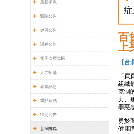
最新消息
症
醫院公告
健保公告
百
上
課程公告
電子病歷專區
【台
人才招募
「買
組織
感管訊息
克制
力、
重點連結
罪惡
特別公告
勇於
健康
新聞專區