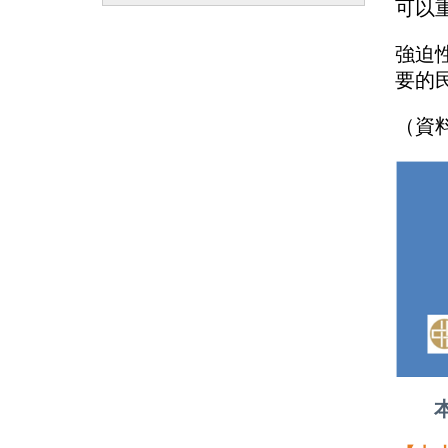
可以
強迫
要的
（資