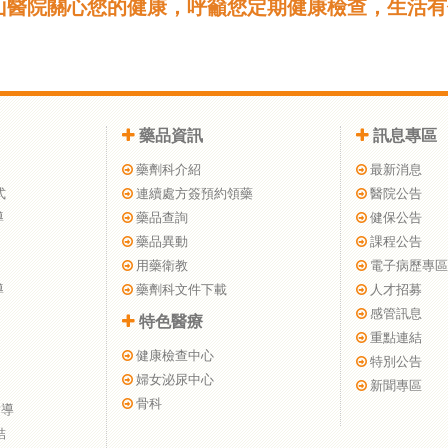
山醫院關心您的健康，呼籲您定期健康檢查，生活有
藥品資訊
訊息專區
藥劑科介紹
最新消息
式
連續處方簽預約領藥
醫院公告
導
藥品查詢
健保公告
藥品異動
課程公告
用藥衛教
電子病歷專區
導
藥劑科文件下載
人才招募
感管訊息
特色醫療
重點連結
健康檢查中心
特別公告
婦女泌尿中心
新聞專區
骨科
指導
結