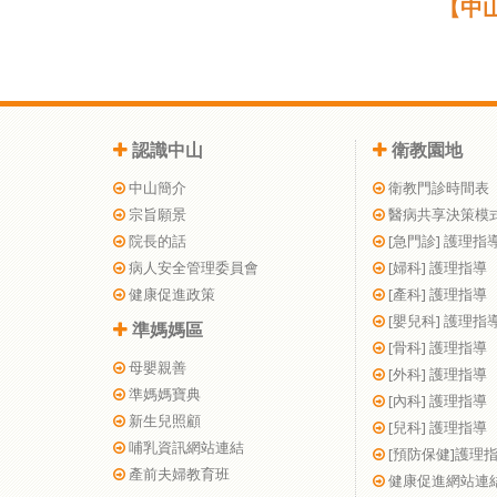
【中
認識中山
衛教園地
中山簡介
衛教門診時間表
宗旨願景
醫病共享決策模
院長的話
[急門診] 護理指
病人安全管理委員會
[婦科] 護理指導
健康促進政策
[產科] 護理指導
[嬰兒科] 護理指
準媽媽區
[骨科] 護理指導
母嬰親善
[外科] 護理指導
準媽媽寶典
[內科] 護理指導
新生兒照顧
[兒科] 護理指導
哺乳資訊網站連結
[預防保健]護理
產前夫婦教育班
健康促進網站連