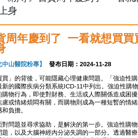
上身
貨周年慶到了 一看就想買買
身
北中山醫院粉專】
發布日期：2024-11-28
買買」的背後，可能隱藏心理健康問題。「強迫性購
最新的國際疾病分類系統
ICD-11
中列出。強迫性購
的購物行為，即使對財務、生活或人際關係造成困擾
焦慮或情緒煩悶有關，而購物則成為一種短暫的情緒
感和負擔。
面對問題並尋求協助，是解決的第一步。強迫性購物
問題，以及大腦神經內分泌失調的一部分。透過醫療