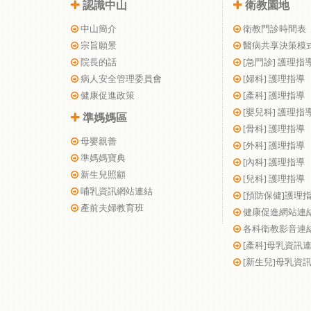
認識中山
衛教園地
中山簡介
衛教門診時間表
宗旨願景
醫病共享決策模
院長的話
[急門診] 護理指
病人安全管理委員會
[婦科] 護理指導
健康促進政策
[產科] 護理指導
[嬰兒科] 護理指
準媽媽區
[骨科] 護理指導
母嬰親善
[外科] 護理指導
準媽媽寶典
[內科] 護理指導
新生兒照顧
[兒科] 護理指導
哺乳資訊網站連結
[預防保健]護理
產前夫婦教育班
健康促進網站連
各科衛教影音連
[產科]母乳資訊
[新生兒]母乳資