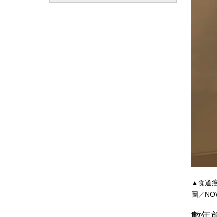
▲食道
圖／NO
數年