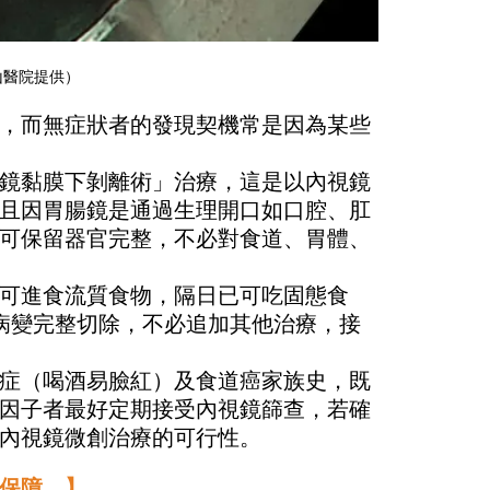
山醫院提供）
，而無症狀者的發現契機常是因為某些
鏡黏膜下剝離術」治療，這是以內視鏡
且因胃腸鏡是通過生理開口如口腔、肛
可保留器官完整，不必對食道、胃體、
可進食流質食物，隔日已可吃固態食
病變完整切除，不必追加其他治療，接
症（喝酒易臉紅）及食道癌家族史，既
因子者最好定期接受內視鏡篩查，若確
內視鏡微創治療的可行性。
保障。】