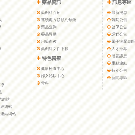
藥品資訊
訊息專區
藥劑科介紹
最新消息
式
連續處方簽預約領藥
醫院公告
導
藥品查詢
健保公告
藥品異動
課程公告
用藥衛教
電子病歷專區
導
藥劑科文件下載
人才招募
感管訊息
特色醫療
重點連結
健康檢查中心
特別公告
婦女泌尿中心
新聞專區
骨科
指導
結
結網站
連結網站
訊連結網站