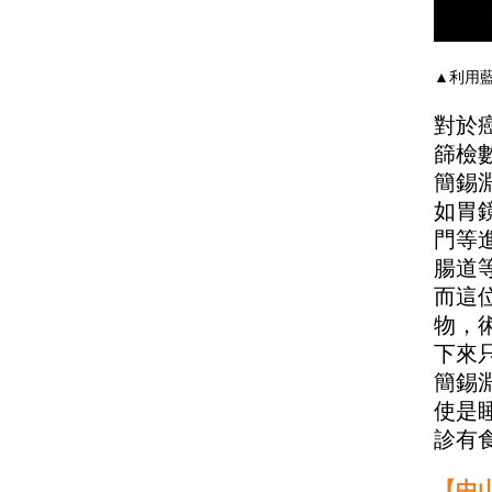
▲利用
對於
篩檢
簡錫
如胃
門等
腸道
而這
物，
下來
簡錫
使是
診有
【中