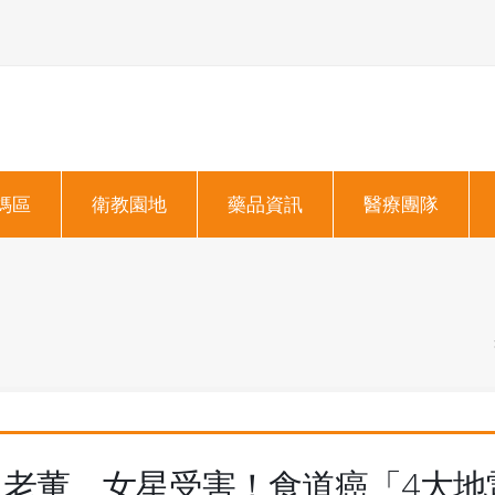
媽區
衛教園地
藥品資訊
醫療團隊
老董、女星受害！食道癌「4大地