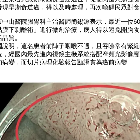
發現早期食道癌，得以及時處理，再次喚醒民眾對食
市中山醫院腸胃科主治醫師簡錫淵表示，最近一位6
黏膜下剝離術」進行微創治療，病人得以避免開胸食
活品質。
淵說明，這名患者前陣子咽喉不適，且吞嚥常有緊繃
查，經國內最先進內視鏡主機系統搭配窄頻光影像顯
的病變，而切片病理化驗報告顯證實為癌前病變