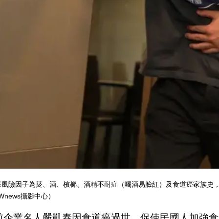
癌風險因子為菸、酒、檳榔、酒精不耐症（喝酒易臉紅）及食道癌家族史
Wnews攝影中心）
前企業名人嚴凱泰因食道癌過世，促使民國人加強食