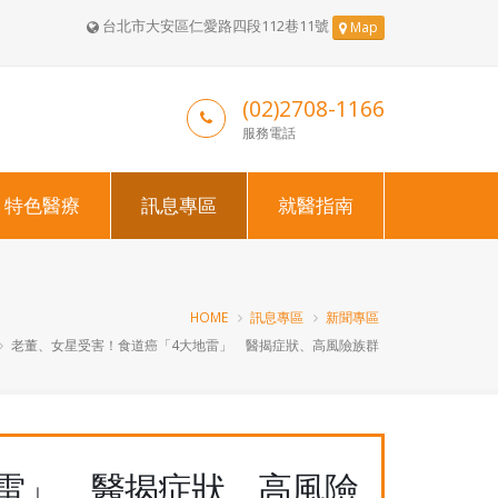
台北市大安區仁愛路四段112巷11號
Map
(02)2708-1166
服務電話
特色醫療
訊息專區
就醫指南
HOME
訊息專區
新聞專區
老董、女星受害！食道癌「4大地雷」 醫揭症狀、高風險族群
雷」 醫揭症狀、高風險