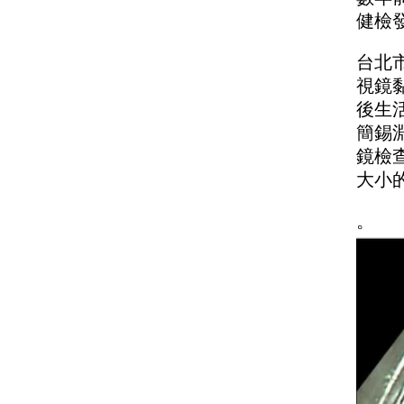
健檢
台北
視鏡
後生
簡錫
鏡檢
大小
。