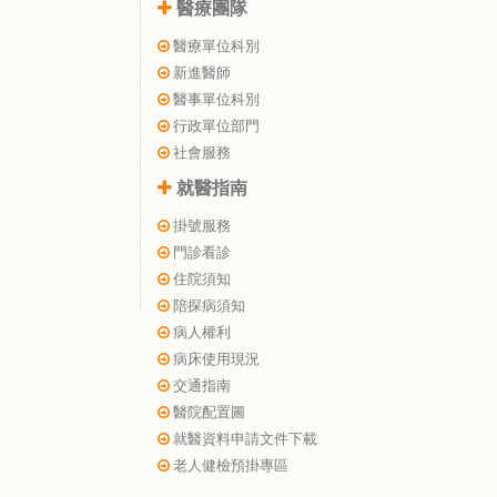
醫療團隊
醫療單位科別
新進醫師
醫事單位科別
行政單位部門
社會服務
就醫指南
掛號服務
門診看診
住院須知
陪探病須知
病人權利
病床使用現況
交通指南
醫院配置圖
就醫資料申請文件下載
老人健檢預掛專區