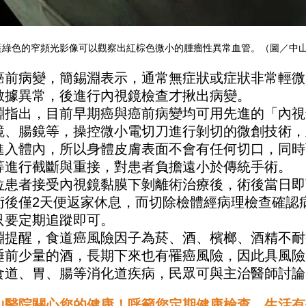
藍綠色的窄頻光影像可以觀察出紅棕色微小的腫瘤性異常血管。（圖／中
癌前病變，簡錫淵表示，通常無症狀或症狀非常輕微
數據異常，後進行內視鏡檢查才揪出病變。
淵指出，目前早期癌與癌前病變均可用先進的「內視
鏡、腸鏡等，操控微小電切刀進行剝切的微創技術，
進入體內，所以身體皮膚表面不會有任何切口，同時
等進行截斷與重接，對患者負擔遠小於傳統手術。
位患者接受內視鏡黏膜下剝離術治療後，術後當日即
術後僅2天便返家休息，而切除檢體經病理檢查確認
只要定期追蹤即可。
淵提醒，食道癌風險因子為菸、酒、檳榔、酒精不耐
睡前少量的酒，長期下來也有罹癌風險，因此具風險
食道、胃、腸等消化道疾病，民眾可與主治醫師討論
山醫院關心您的健康！呼籲您定期健康檢查，生活有