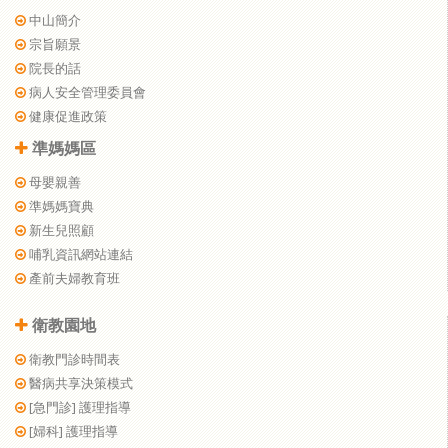
中山簡介
宗旨願景
院長的話
病人安全管理委員會
健康促進政策
準媽媽區
母嬰親善
準媽媽寶典
新生兒照顧
哺乳資訊網站連結
產前夫婦教育班
衛教園地
衛教門診時間表
醫病共享決策模式
[急門診] 護理指導
[婦科] 護理指導