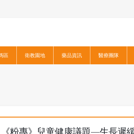
媽區
衛教園地
藥品資訊
醫療團隊
《粉專》兒童健康議題—生長遲緩(Failur