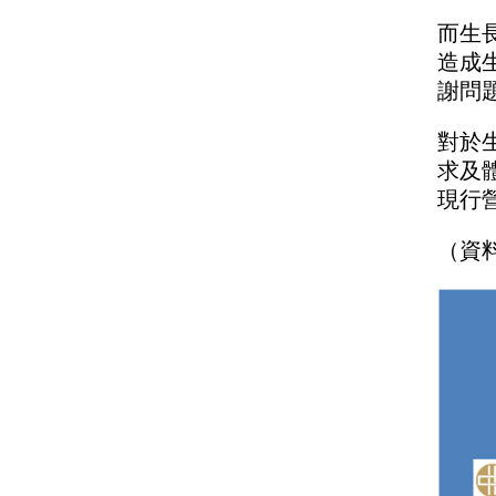
而生
造成
謝問
對於
求及
現行
（資