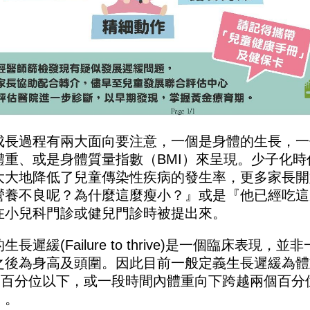
成長過程有兩大面向要注意，一個是身體的生長，一
體重、或是身體質量指數（
BMI
）來呈現。少子化時
大大地降低了兒童傳染性疾病的發生率，更多家長開
營養不良呢？為什麼這麼瘦小？』或是『他已經吃這
在小兒科門診或健兒門診時被提出來。
的生長遲緩
(Failure to thrive)
是一個臨床表現，並非
之後為身高及頭圍。因此目前一般定義生長遲緩為體
個百分位以下，或一段時間內體重向下跨越兩個百分
）。