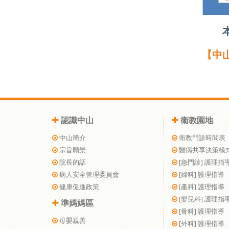
【中
認識中山
衛教園地
中山簡介
衛教門診時間表
宗旨願景
醫病共享決策模
院長的話
[急門診] 護理指
病人安全管理委員會
[婦科] 護理指導
健康促進政策
[產科] 護理指導
[嬰兒科] 護理指
準媽媽區
[骨科] 護理指導
母嬰親善
[外科] 護理指導