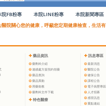
本院FB粉專
本院LINE粉專
本院新聞專區
山醫院關心您的健康，呼籲您定期健康檢查，生活有
藥品資訊
訊息專區
藥劑科介紹
最新消息
式
連續處方簽預約領藥
醫院公告
導
藥品查詢
健保公告
藥品異動
課程公告
用藥衛教
電子病歷專區
導
藥劑科文件下載
人才招募
感管訊息
特色醫療
重點連結