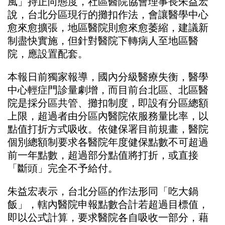
風」持正向態度，社區醫院協會理事長朱益宏
說，台北分區現行的攤扣作法，會讓醫學中心
愈來愈擴張，地區醫院則愈來愈萎縮，建議新
制盡快實施，但針對醫院下轉病人至地區醫
院，應設置配套。
本報日前獨家報導，國內分級醫療失衡，醫學
中心輕症
門診量劇增，而目前台北區、北區醫
院是採分區共管、攤扣制度，即設有分區總額
上限，超過者由分區內醫院依服務量比率，以
點值打折方式吸收。依健保署目前規畫，醫院
個別總額制要求各醫院年度健保點數不可超過
前一年點數，超過部分點值將打折，或直接
「斷頭」完全不予給付。
朱益宏表示，台北分區的作法形同「吃大鍋
飯」，轄內醫院申報點數合計若超過目標值，
即以公式計算，要求醫院各自吸收一部分，藉