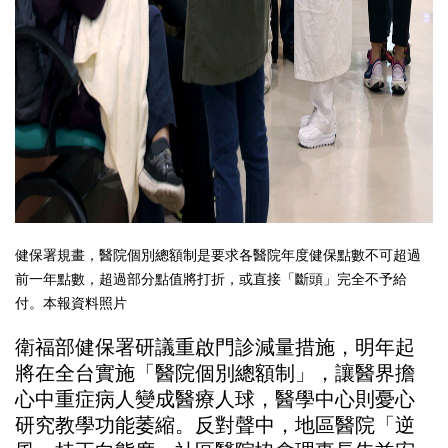
健保署規畫，醫院個別總額制是要求各醫院年度健保點數不可超過
前一年點數，超過部分點值將打折，或直接「斷頭」完全不予給
付。本報資料照片
健保署
衛福部
研議重啟門診減量措施，明年起
將在全台實施「醫院個別總額制」，讓醫界擔
醫學中心
心中重症病人變成醫療人球，
則憂心
研究教學功能萎縮。反對聲中，地區醫院「逆