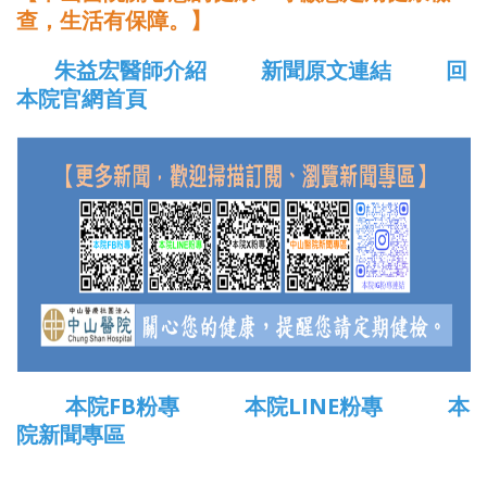
查，生活有保障。】
朱益宏醫師介紹
新聞原文連結
回
本院官網首頁
本院FB粉專
本院LINE粉專
本
院新聞專區