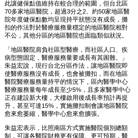
此讓健保點值維持在較合理的範圍，但台北區
70多家地區醫院，超過3分之2、約50家地區醫
院年度健保點數均呈現持平狀態沒有成長，攤
扣的作法對於醫療服務量穩定的地區醫院相對
不公，其他分區的地區醫院也面臨類似狀況。
「地區醫院肩負社區型醫療，而社區人口、疾
病型態固定，醫療服務量要成長有其困難。」
朱益宏說，現行台北分區作法，讓地區醫院即
使醫療服務沒有成長，也會被攤扣，而在地區
醫院醫療服務量持平的情況下，區內醫學中心
醫療服務量每年成長至少5%，且多家醫學中心
正在建設新大樓，大樓啟用後成長率預計再提
升，甚至可達15%，實施攤扣制會讓地區醫院
愈來愈萎縮，醫學中心愈來愈擴張。
朱益宏表示，比照南區方式實施醫院個別總額
制，可讓各醫院財務更有保障、更可預期，醫