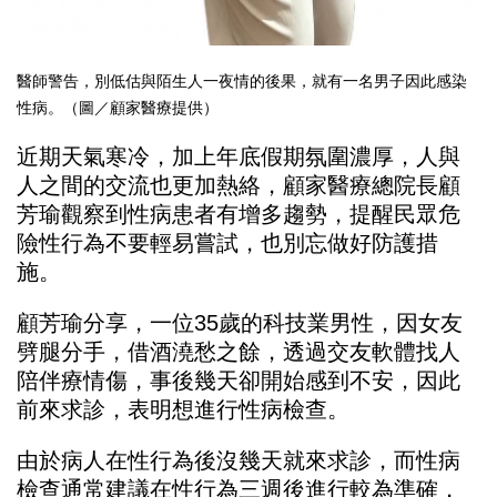
醫師警告，別低估與陌生人一夜情的後果，就有一名男子因此感染
性病。（圖／顧家醫療提供）
近期天氣寒冷，加上年底假期氛圍濃厚，人與
人之間的交流也更加熱絡，顧家醫療總院長顧
芳瑜觀察到性病患者有增多趨勢，提醒民眾危
險性行為不要輕易嘗試，也別忘做好防護措
施。
顧芳瑜分享，一位35歲的科技業男性，因女友
劈腿分手，借酒澆愁之餘，透過交友軟體找人
陪伴療情傷，事後幾天卻開始感到不安，因此
前來求診，表明想進行性病檢查。
由於病人在性行為後沒幾天就來求診，而性病
檢查通常建議在性行為三週後進行較為準確，