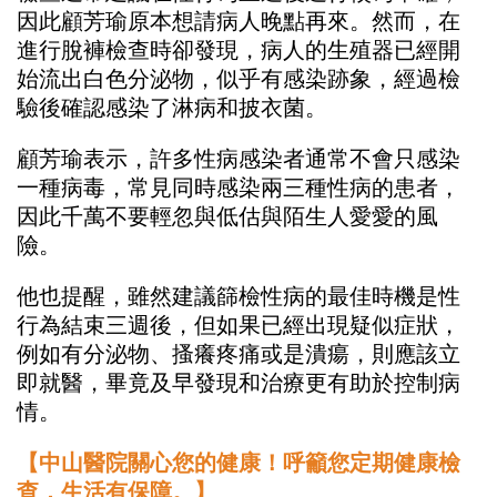
因此顧芳瑜原本想請病人晚點再來。然而，在
進行脫褲檢查時卻發現，病人的生殖器已經開
始流出白色分泌物，似乎有感染跡象，經過檢
驗後確認感染了淋病和披衣菌。
顧芳瑜表示，許多性病感染者通常不會只感染
一種病毒，常見同時感染兩三種性病的患者，
因此千萬不要輕忽與低估與陌生人愛愛的風
險。
他也提醒，雖然建議篩檢性病的最佳時機是性
行為結束三週後，但如果已經出現疑似症狀，
例如有分泌物、搔癢疼痛或是潰瘍，則應該立
即就醫，畢竟及早發現和治療更有助於控制病
情。
【中山醫院關心您的健康！呼籲您定期健康檢
查，生活有保障。】