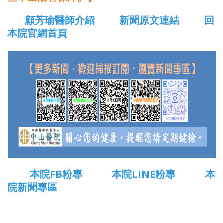
顧芳瑜醫師介紹
新聞原文連結
回
本院官網首頁
本院FB粉專
本院LINE粉專
本
院新聞專區