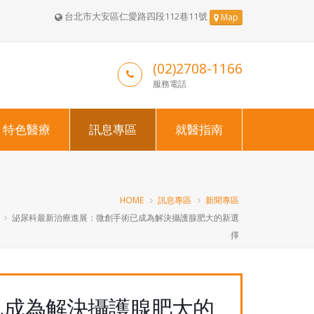
台北市大安區仁愛路四段112巷11號
Map
(02)2708-1166
服務電話
特色醫療
訊息專區
就醫指南
HOME
訊息專區
新聞專區
泌尿科最新治療進展：微創手術已成為解決攝護腺肥大的新選
擇
已成為解決攝護腺肥大的