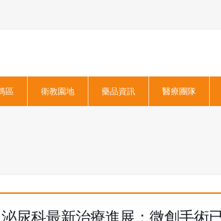
媽區
衛教園地
藥品資訊
醫療團隊
泌尿科最新治療進展：微創手術