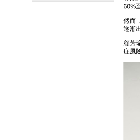
60%
然而
逐漸
顧芳
症風