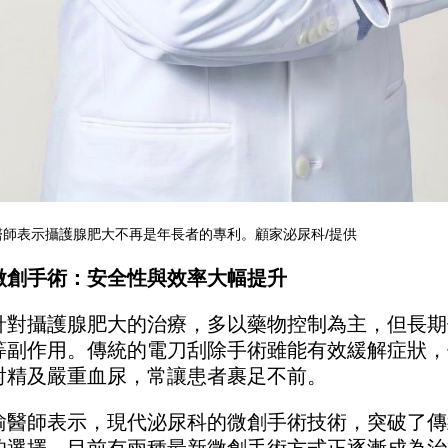
醫師表示攝護腺肥大不再是年長者的專利。顧家泌尿科/提供
微創手術：安全性與效率大幅提升
針對攝護腺肥大的治療，多以藥物控制為主，但長期
等副作用。傳統的電刀刮除手術雖能有效緩解症狀，
射精及嚴重血尿，常讓患者裹足不前。
瑜醫師表示，現代泌尿科的微創手術技術，突破了傳