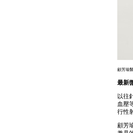
顧芳瑜
最新
以往
血壓
行性
顧芳