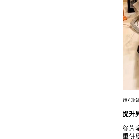
顧芳瑜
提升
顧芳
重併