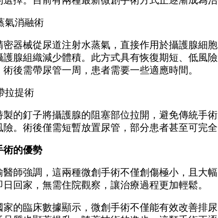
的選擇。目前有兩種最新微創手術方式正逐漸成為治
水蒸氣消融術
精密器械從尿道注射水蒸氣，直接作用於攝護腺細胞
攝護腺組織減少體積。此方式具有恢復期短、低風險
，術後需帶尿管一周，患者需要一些適應時間。
束帶拉提術
特製的釘子將攝護腺的阻塞部位拉開，避免傳統手術
風險。術後僅需短暫放置尿管，部分患者甚至可完全
手術的優勢
瑜醫師強調，這兩種微創手術不僅創傷極小，且大幅
即日回家，無需住院觀察，讓治療過程更加輕鬆。
國家的臨床數據顯示，微創手術不僅能有效改善排尿