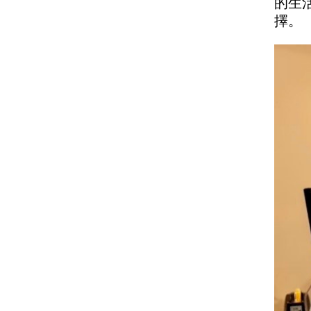
的生
擇。