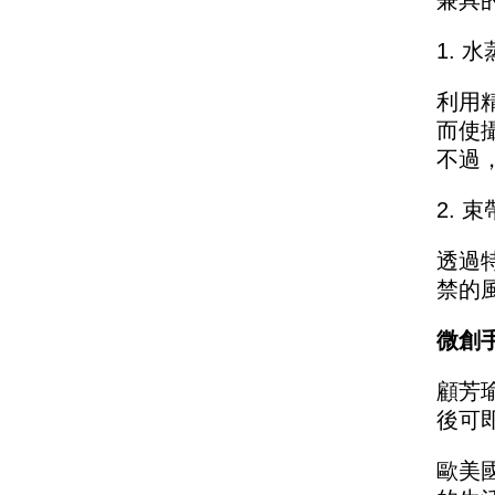
兼具
1. 
利用
而使
不過
2. 
透過
禁的
微創
顧芳
後可
歐美