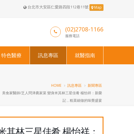
台北市大安區仁愛路四段112巷11號
Map
(02)2708-1166
服務電話
特色醫療
訊息專區
就醫指南
HOME
訊息專區
新聞專區
美食家醫師/乏人問津農家菜 變身米其林三星佳肴 楊怡祥：新榮
記，粗菜細做的味覺盛宴
米其林三星佳肴 楊怡祥：