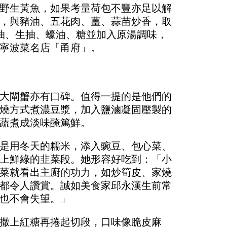
野生黃魚，如果考量荷包不豐亦足以解
，與豬油、五花肉、薑、蒜苗炒香，取
抽、生抽、蠔油、糖並加入原湯調味，
寧波菜名店「甬府」。
大閘蟹亦有口碑。值得一提的是他們的
燒方式煮濃豆漿，加入鹽滷凝固壓製的
蔬煮成淡味醃篤鮮。
是用冬天的糯米，添入豌豆、包心菜、
上鮮綠的韭菜段。她形容好吃到：「小
菜就看出主廚的功力，如炒筍皮、家燒
都令人讚賞。誠如美食家邱永漢生前常
也不會失望。」
撒上紅糖再捲起切段，口味像脆皮麻