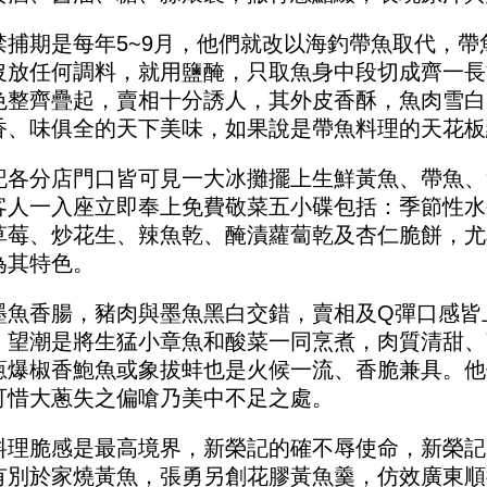
禁捕期是每年5~9月，他們就改以海釣帶魚取代，
沒放任何調料，就用鹽醃，只取魚身中段切成齊一長
色整齊疊起，賣相十分誘人，其外皮香酥，魚肉雪白
香、味俱全的天下美味，如果說是帶魚料理的天花板
記各分店門口皆可見一大冰攤擺上生鮮黃魚、帶魚、
客人一入座立即奉上免費敬菜五小碟包括：季節性水
草莓、炒花生、辣魚乾、醃漬蘿蔔乾及杏仁脆餅，尤
為其特色。
墨魚香腸，豬肉與墨魚黑白交錯，賣相及Q彈口感皆
，望潮是將生猛小章魚和酸菜一同烹煮，肉質清甜、
蔥爆椒香鮑魚或象拔蚌也是火候一流、香脆兼具。他
可惜大蔥失之偏嗆乃美中不足之處。
料理脆感是最高境界，新榮記的確不辱使命，新榮記
有別於家燒黃魚，張勇另創花膠黃魚羹，仿效廣東順