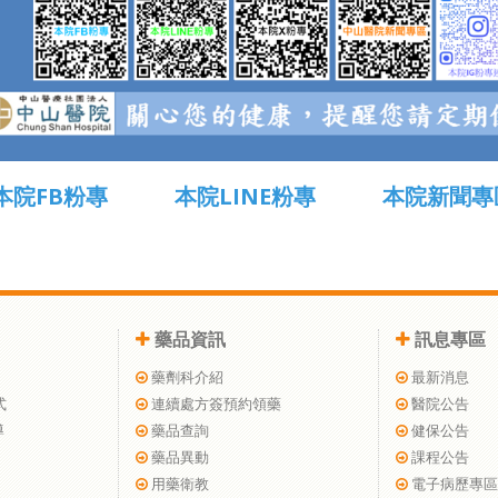
本院FB粉專
本院LINE粉專
本院新聞專
藥品資訊
訊息專區
藥劑科介紹
最新消息
式
連續處方簽預約領藥
醫院公告
導
藥品查詢
健保公告
藥品異動
課程公告
用藥衛教
電子病歷專區