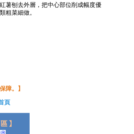
紅薯刨去外層，把中心部位削成幅度優
類粗菜細做。
保障。】
首頁