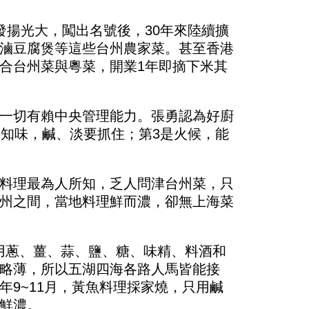
發揚光大，闖出名號後，30年來陸續擴
滷豆腐煲等這些台州農家菜。甚至香港
合台州菜與粵菜，開業1年即摘下米其
一切有賴中央管理能力。張勇認為好廚
是知味，鹹、淡要抓住；第3是火候，能
料理最為人所知，乏人問津台州菜，只
州之間，當地料理鮮而濃，卻無上海菜
用蔥、薑、蒜、鹽、糖、味精、料酒和
略薄，所以五湖四海各路人馬皆能接
9~11月，黃魚料理採家燒，只用鹹
鮮濃。