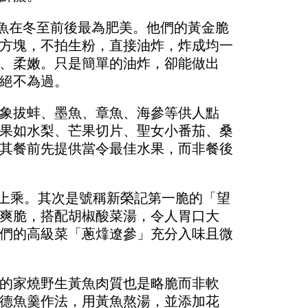
帶魚在冬至前後最為肥美。他們的黃金脆
方塊，不拍生粉，直接油炸，炸成均一
、柔嫩。只是簡單的油炸，卻能做出
絕不為過。
象拔蚌、墨魚、章魚、海參等供人點
果如水梨、芒果切片、聖女小番茄、桑
其餐前先提供當令最佳水果，而非餐後
上乘。其次是號稱新榮記第一脆的「望
爽脆，搭配胡椒酸菜湯，令人胃口大
們的高級菜「蔥㸆遼參」充分入味且微
的家燒野生黃魚肉質也是略脆而非軟
德魚羹作法，用黃魚熬湯，並添加花