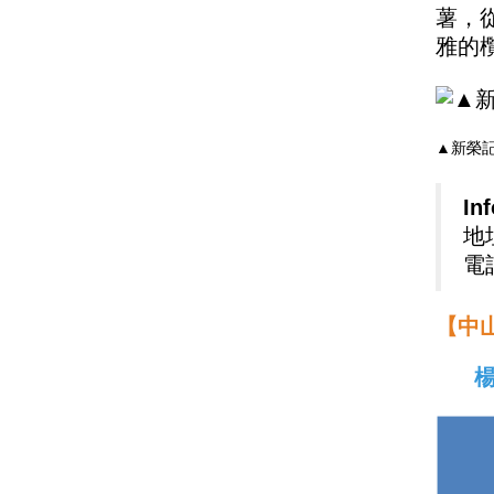
薯，
雅的
▲新榮
In
地
電話
【中