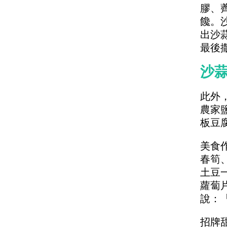
膠、
饞。
出沙
最後
沙
此外
農家
板豆
美食
春筍
土豆
蘿蔔
說：
招牌