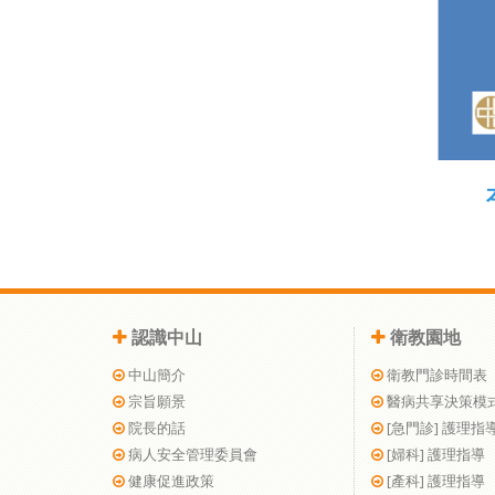
認識中山
衛教園地
中山簡介
衛教門診時間表
宗旨願景
醫病共享決策模
院長的話
[急門診] 護理指
病人安全管理委員會
[婦科] 護理指導
健康促進政策
[產科] 護理指導