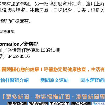
從未有過的體驗。另一招牌甜點蜜汁紅薯，選用上好
欖核狀與蜂蜜、冰糖烹煮，口味綿滑、甘美，也是另
記紅糖麻茲。
formation／新榮記
址／香港灣仔駱克道138號1樓
／3462-3516
山醫院關心您的健康！呼籲您定期健康檢查，生活有
楊怡祥醫師介紹
新聞原文連結
回本院官網