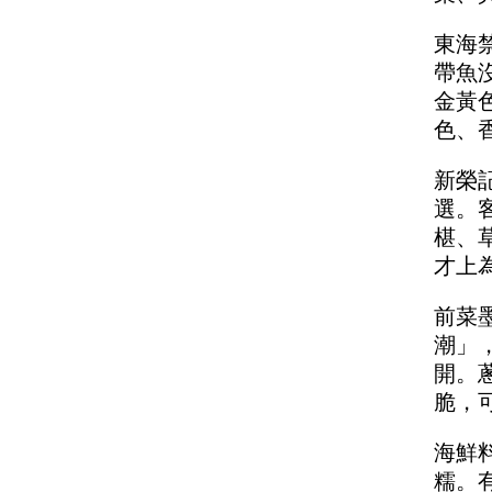
東海
帶魚
金黃
色、
新榮
選。
椹、
才上
前菜
潮」
開。
脆，
海鮮
糯。