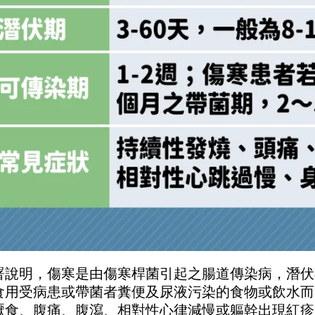
署說明，傷寒是由傷寒桿菌引起之腸道傳染病，潛伏
食用受病患或帶菌者糞便及尿液污染的食物或飲水而
厭食、腹痛、腹瀉、相對性心律減慢或軀幹出現紅疹