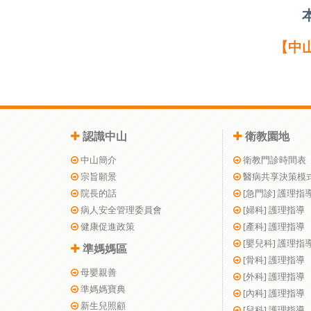
【中
認識中山
衛教園地
中山簡介
衛教門診時間表
宗旨願景
醫病共享決策模
院長的話
[急門診] 護理指
病人安全管理委員會
[婦科] 護理指導
健康促進政策
[產科] 護理指導
[嬰兒科] 護理指
準媽媽區
[骨科] 護理指導
母嬰親善
[外科] 護理指導
準媽媽寶典
[內科] 護理指導
新生兒照顧
[兒科] 護理指導