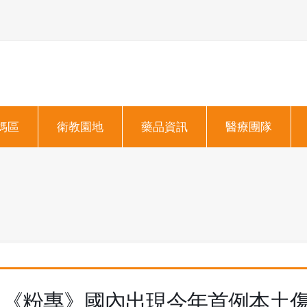
媽區
衛教園地
藥品資訊
醫療團隊
《粉專》國內出現今年首例本土