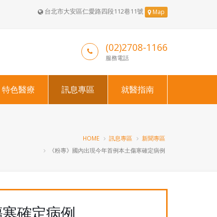
台北市大安區仁愛路四段112巷11號
Map
(02)2708-1166
服務電話
特色醫療
訊息專區
就醫指南
HOME
訊息專區
新聞專區
《粉專》國內出現今年首例本土傷寒確定病例
傷寒確定病例