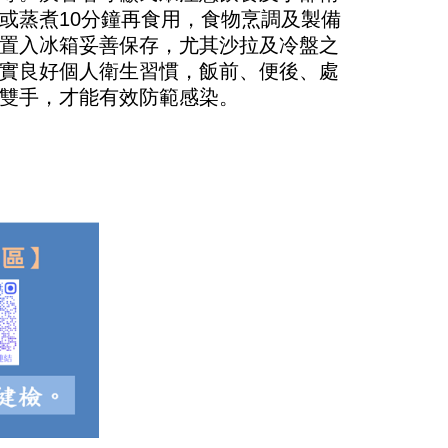
或蒸煮
10
分鐘再食用，食物烹調及製備
置入冰箱妥善保存，尤其沙拉及冷盤之
實良好個人衛生習慣，飯前、便後、處
雙手，才能有效防範感染。