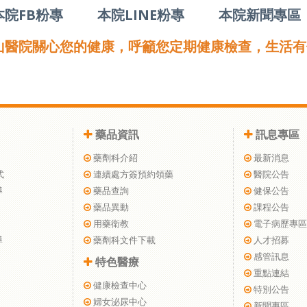
本院FB粉專
本院LINE粉專
本院新聞專區
山醫院關心您的健康，呼籲您定期健康檢查，生活有
藥品資訊
訊息專區
藥劑科介紹
最新消息
式
連續處方簽預約領藥
醫院公告
導
藥品查詢
健保公告
藥品異動
課程公告
用藥衛教
電子病歷專區
導
藥劑科文件下載
人才招募
感管訊息
特色醫療
重點連結
健康檢查中心
特別公告
婦女泌尿中心
新聞專區