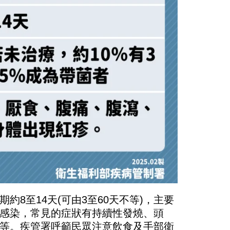
期約
8
至
14
天
(
可由
3
至
60
天不等
)
，主要
感染，常見的症狀有持續性發燒、頭
等。疾管署呼籲民眾注意飲食及手部衛