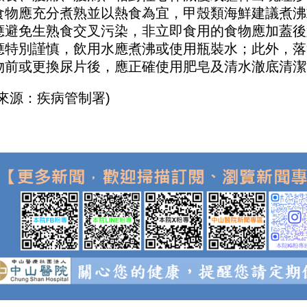
食物應充分煮熟並以熱食為宜，甲殼類海鮮建議煮沸
應避免生熟食交叉污染，非立即食用的食物應加蓋後
應特別謹慎，飲用水應煮沸或使用瓶裝水；此外，落
物前或更換尿片後，應正確使用肥皂及清水澈底清潔
來源：疾病管制署
)