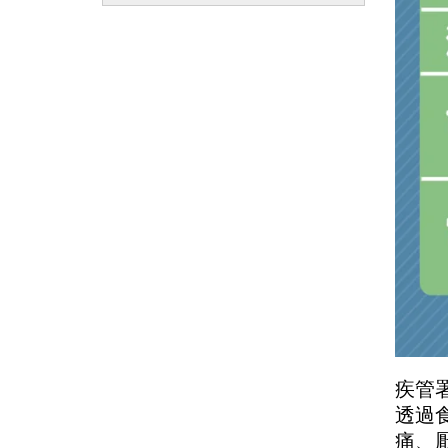
疾管
透過
痛、