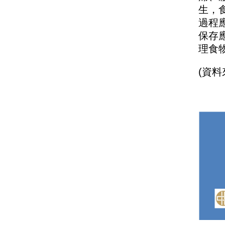
生，
過程
保存
理食
(
資料