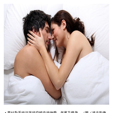
▲男結紮手術沒等排空精蟲就做愛，老婆又懷孕。（圖／達志影像