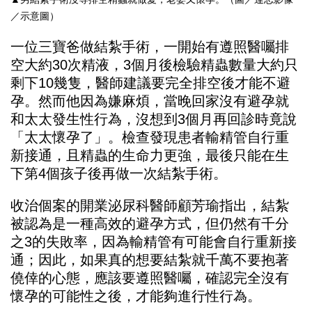
／示意圖）
一位三寶爸做結紮手術，一開始有遵照醫囑排
空大約30次精液，3個月後檢驗精蟲數量大約只
剩下10幾隻，醫師建議要完全排空後才能不避
孕。然而他因為嫌麻煩，當晚回家沒有避孕就
和太太發生性行為，沒想到3個月再回診時竟說
「太太懷孕了」。檢查發現患者輸精管自行重
新接通，且精蟲的生命力更強，最後只能在生
下第4個孩子後再做一次結紮手術。
收治個案的開業泌尿科醫師顧芳瑜指出，結紮
被認為是一種高效的避孕方式，但仍然有千分
之3的失敗率，因為輸精管有可能會自行重新接
通；因此，如果真的想要結紮就千萬不要抱著
僥倖的心態，應該要遵照醫囑，確認完全沒有
懷孕的可能性之後，才能夠進行性行為。