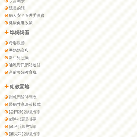
宗旨願景
院長的話
病人安全管理委員會
健康促進政策
準媽媽區
母嬰親善
準媽媽寶典
新生兒照顧
哺乳資訊網站連結
產前夫婦教育班
衛教園地
衛教門診時間表
醫病共享決策模式
[急門診] 護理指導
[婦科] 護理指導
[產科] 護理指導
[嬰兒科] 護理指導