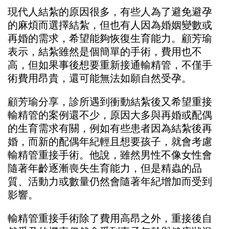
現代人結紮的原因很多，有些人為了避免避孕
的麻煩而選擇結紮，但也有人因為婚姻變數或
再婚的需求，希望能夠恢復生育能力。顧芳瑜
表示，結紮雖然是個簡單的手術，費用也不
高，但如果事後想要重新接通輸精管，不僅手
術費用昂貴，還可能無法如願自然受孕。
顧芳瑜分享，診所遇到衝動結紮後又希望重接
輸精管的案例還不少，原因大多與再婚或配偶
的生育需求有關，例如有些患者因為結紮後再
婚，而新的配偶年紀輕且想要孩子，就會考慮
輸精管重接手術。他說，雖然男性不像女性會
隨著年齡逐漸喪失生育能力，但是精蟲的品
質、活動力或數量仍然會隨著年紀增加而受到
影響。
輸精管重接手術除了費用高昂之外，重接後自