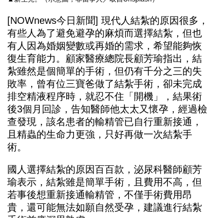
[NOWnews今日新聞] 現代人結紮的原因很多，
有些人為了避免避孕的麻煩而選擇結紮，但也
有人因為婚姻變數或再婚的需求，希望能夠恢
復生育能力。顧家醫療總院長顧芳瑜指出，結
紮雖然是個簡單的手術，但仍有千分之三的失
敗率，曾有位三寶爸做了結紮手術，卻未完成
排空精液程序時，就忍不住「開機」，結果術
後3個月回診，告知醫師他太太又懷孕，經過檢
查發現，該名患者的輸精管已自行重新接通，
且精蟲的生命力更強，只好再做一次結紮手
術。
國人選擇結紮的原因百百款，泌尿科醫師顧芳
瑜表示，結紮雖是簡單手術，且費用不高，但
若事後想重新接通輸精管，不僅手術費用昂
貴，還可能無法如願自然受孕，建議進行結紮