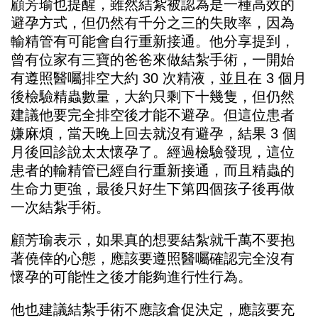
顧芳瑜也提醒，雖然結紮被認為是一種高效的
避孕方式，但仍然有千分之三的失敗率，因為
輸精管有可能會自行重新接通。他分享提到，
曾有位家有三寶的爸爸來做結紮手術，一開始
有遵照醫囑排空大約 30 次精液，並且在 3 個月
後檢驗精蟲數量，大約只剩下十幾隻，但仍然
建議他要完全排空後才能不避孕。但這位患者
嫌麻煩，當天晚上回去就沒有避孕，結果 3 個
月後回診說太太懷孕了。經過檢驗發現，這位
患者的輸精管已經自行重新接通，而且精蟲的
生命力更強，最後只好生下第四個孩子後再做
一次結紮手術。
顧芳瑜表示，如果真的想要結紮就千萬不要抱
著僥倖的心態，應該要遵照醫囑確認完全沒有
懷孕的可能性之後才能夠進行性行為。
他也建議結紮手術不應該倉促決定，應該要充