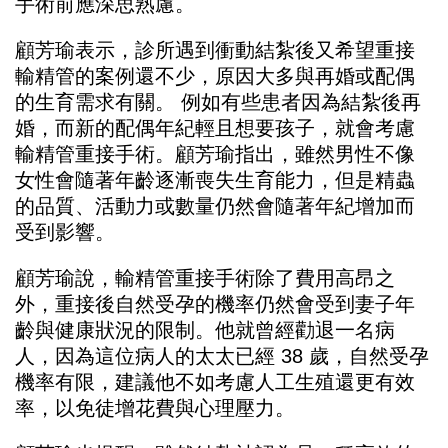
手術前應深思熟慮。
顧芳瑜表示，診所遇到衝動結紮後又希望重接
輸精管的案例還不少，原因大多與再婚或配偶
的生育需求有關。 例如有些患者因為結紮後再
婚，而新的配偶年紀輕且想要孩子，就會考慮
輸精管重接手術。顧芳瑜指出，雖然男性不像
女性會隨著年齡逐漸喪失生育能力，但是精蟲
的品質、活動力或數量仍然會隨著年紀增加而
受到影響。
顧芳瑜說，輸精管重接手術除了費用高昂之
外，重接後自然受孕的機率仍然會受到妻子年
齡與健康狀況的限制。他就曾經勸退一名病
人，因為這位病人的太太已經 38 歲，自然受孕
機率有限，建議他不如考慮人工生殖還更有效
率，以免徒增花費與心理壓力。