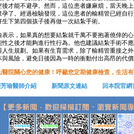
空後才能不避孕。然而，這位患者嫌麻煩，當天晚上回
懷孕了。經過檢驗發現，這位患者的輸精管已經自行
好生下第四個孩子後再做一次結紮手術。
瑜表示，如果真的想要結紮就千萬不要抱著僥倖的心
能性之後才能夠進行性行為。他也建議結紮手術不應
與人生規劃。如果有生育需求，除了輸精管重接之外
本與風險，避免日後因為一時的衝動付出高昂的代價
山醫院關心您的健康！呼籲您定期健康檢查，生活有
顧芳瑜醫師介紹
新聞原文連結
回本院官網