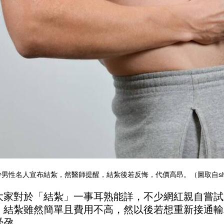
男性名人宣布結紮，然醫師提醒，結紮後若反悔，代價高昂。（圖取自shutte
大家對於「結紮」一事耳熟能詳，不少網紅親自嘗試
，結紮雖然簡單且費用不高，然以後若想重新接通輸
受孕。