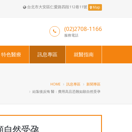
台北市大安區仁愛路四段112巷11號
Map
(02)2708-1166
服務電話
特色醫療
訊息專區
就醫指南
HOME
訊息專區
新聞專區
結紮後反悔 醫：費用高且恐難如願自然受孕
願自然受孕