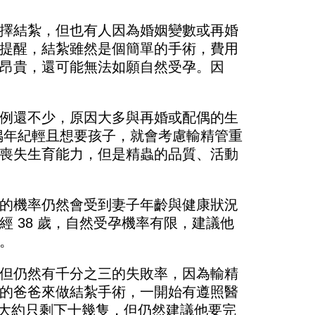
擇結紮，但也有人因為婚姻變數或再婚
提醒，結紮雖然是個簡單的手術，費用
昂貴，還可能無法如願自然受孕。因
例還不少，原因大多與再婚或配偶的生
偶年紀輕且想要孩子，就會考慮輸精管重
喪失生育能力，但是精蟲的品質、活動
的機率仍然會受到妻子年齡與健康狀況
 38 歲，自然受孕機率有限，建議他
。
但仍然有千分之三的失敗率，因為輸精
的爸爸來做結紮手術，一開始有遵照醫
量，大約只剩下十幾隻，但仍然建議他要完