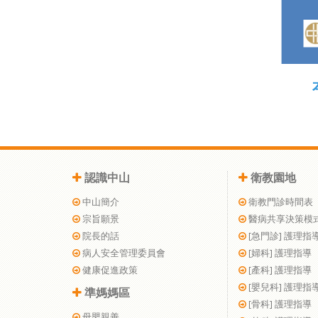
認識中山
衛教園地
中山簡介
衛教門診時間表
宗旨願景
醫病共享決策模
院長的話
[急門診] 護理指
病人安全管理委員會
[婦科] 護理指導
健康促進政策
[產科] 護理指導
[嬰兒科] 護理指
準媽媽區
[骨科] 護理指導
母嬰親善