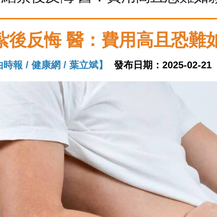
紮後反悔 醫：費用高且恐難
時報 / 健康網 / 葉立斌】
發布日期：2025-02-21