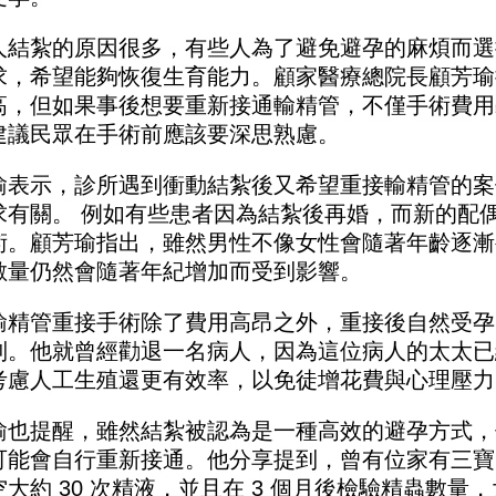
人結紮的原因很多，有些人為了避免避孕的麻煩而選
求，希望能夠恢復生育能力。顧家醫療總院長顧芳瑜
高，但如果事後想要重新接通輸精管，不僅手術費用
建議民眾在手術前應該要深思熟慮。
瑜表示，診所遇到衝動結紮後又希望重接輸精管的案
求有關。 例如有些患者因為結紮後再婚，而新的配
術。顧芳瑜指出，雖然男性不像女性會隨著年齡逐漸
數量仍然會隨著年紀增加而受到影響。
輸精管重接手術除了費用高昂之外，重接後自然受孕
制。他就曾經勸退一名病人，因為這位病人的太太已經
考慮人工生殖還更有效率，以免徒增花費與心理壓力
瑜也提醒，雖然結紮被認為是一種高效的避孕方式，
可能會自行重新接通。他分享提到，曾有位家有三寶
空大約 30 次精液，並且在 3 個月後檢驗精蟲數