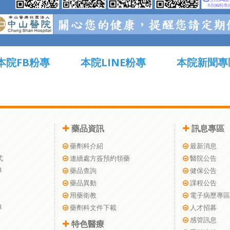
本院FB粉專
本院LINE粉專
本院新聞專
藥品資訊
訊息專區
藥劑科介紹
最新消息
式
連續處方簽預約領藥
醫院公告
導
藥品查詢
健保公告
藥品異動
課程公告
用藥衛教
電子病歷專區
導
藥劑科文件下載
人才招募
感管訊息
特色醫療