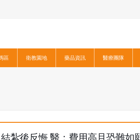
媽區
衛教園地
藥品資訊
醫療團隊
結紮後反悔 醫：費用高且恐難如