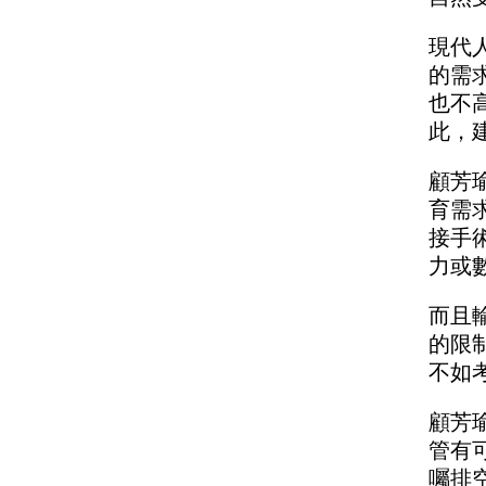
現代
的需
也不
此，
顧芳
育需
接手
力或
而且
的限
不如
顧芳
管有
囑排