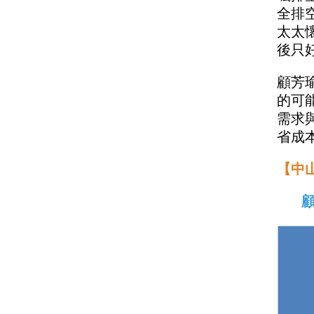
全排
太太
後只
顧芳
的可
需求
省成
【中