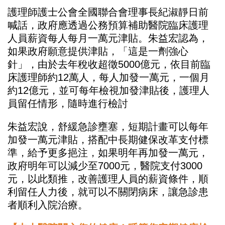
護理師護士公會全國聯合會理事長紀淑靜日前
喊話，政府應透過公務預算補助醫院臨床護理
人員薪資每人每月一萬元津貼。朱益宏認為，
如果政府願意提供津貼，「這是一劑強心
針」，由於去年稅收超徵5000億元，依目前臨
床護理師約12萬人，每人加發一萬元，一個月
約12億元，並可每年檢視加發津貼後，護理人
員留任情形，隨時進行檢討
朱益宏說，舒緩急診壅塞，短期計畫可以每年
加發一萬元津貼，搭配中長期健保改革支付標
準，給予更多挹注，如果明年再加發一萬元，
政府明年可以減少至7000元，醫院支付3000
元，以此類推，改善護理人員的薪資條件，順
利留任人力後，就可以不關閉病床，讓急診患
者順利入院治療。