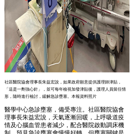
社區醫院協會理事長朱益宏說，如果政府願意提供護理師津貼，
「這是一劑強心針」，並可每年檢視加發津貼後，護理人員留任情
形，隨時進行檢討，緩解急診壅塞。本報資料照片
醫學中心急診壅塞，備受專注。社區醫院協會
理事長朱益宏說，天氣逐漸回暖，上呼吸道疫
情及心腦血管患者減少，配合醫院啟動調床機
制，預見急診壅塞會慢慢好轉，但壅塞關鍵是