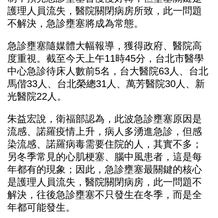
護理人員流失，醫院關閉病房所致，此一問題
不解決，急診壅塞將成為常態。
急診壅塞隨媒體大幅報導，獲得政府、醫院高
度重視。截至今天上午11時45分，台北市醫學
中心急診待床人數前5名，台大醫院63人、台北
馬偕33人、台北榮總31人、萬芳醫院30人、新
光醫院22人。
朱益宏說，衛福部認為，此波急診壅塞原因是
流感、諾羅疫情上升，病人多湧進急診，但感
染流感、諾羅病毒需要住院的人，其實不多；
另冬季常見的心肌梗塞、腦中風患者，這是每
年都有的現象；因此，急診壅塞最關鍵的核心
是護理人員流失，醫院關閉病房，此一問題不
解決，往後急診壅塞不只發生在冬季，而是全
年都可能發生。