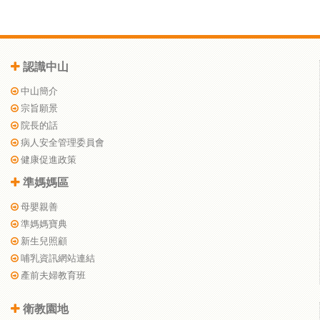
認識中山
中山簡介
宗旨願景
院長的話
病人安全管理委員會
健康促進政策
準媽媽區
母嬰親善
準媽媽寶典
新生兒照顧
哺乳資訊網站連結
產前夫婦教育班
衛教園地