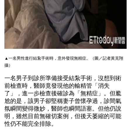
▲一名男性進行結紮手術時，意外發現無精症。（圖／記者黃克翔
攝）
一名男子到診所準備接受結紮手術，沒想到術
前檢查時，醫師竟發現他的輸精管「消失
了」，進一步檢查後確診為「無精症」。但尷
尬的是，該男子卻堅稱妻子曾懷孕過，診間氣
氛瞬間變得微妙，醫師也瞬間語塞。但他仍說
明，雖然目前無確切案例，但後天萎縮的可能
性仍不能完全排除。