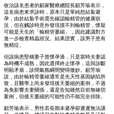
收治該名患者的顧家醫療總院長顧芳瑜表示，
這名病患來求診時，原本只是單純想結紮避
孕，由於結紮手術需先確認輸精管的健康狀
況，但在觸診時意外發現摸不到輸精管，懷疑
可能是天生的「輸精管萎縮」，因此建議對方
進一步檢查精蟲狀況。結果證實，該男子患有
無精症。
但該病患堅稱妻子曾懷孕過，只是當時夫妻認
為時機不成熟，因此選擇終止懷孕，這與診斷
明顯矛盾，診間氣氛瞬間變得微妙。顧芳瑜
說，由於輸精管萎縮通常是先天性基因缺陷所
致，且醫學上尚未發現後天萎縮的案例，不過
為免影響夫妻關係，還是告知雖然目前無確切
案例，但後天萎縮的可能性仍不能完全排除。
顧芳瑜表示，男性若長期未避孕卻遲遲無法讓