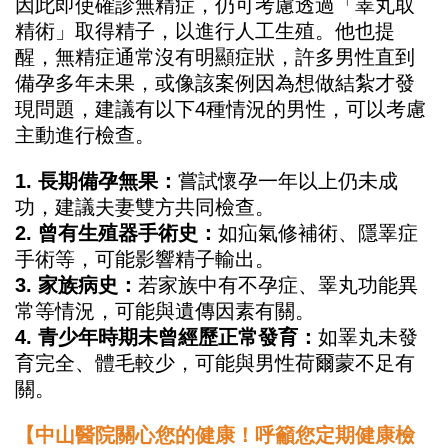
因此即使確診無精症，仍可考慮透過「睪丸取
精術」取得精子，以進行人工生殖。他也提
醒，無精症通常沒有明顯症狀，許多男性直到
備孕多年未果，或像該案例因為想做結紮才發
現問題，建議有以下4種情況的男性，可以考慮
主動進行檢查。
1. 長期備孕無果：
嘗試懷孕一年以上仍未成
功，建議夫妻雙方共同檢查。
2. 曾有生殖器手術史：
如疝氣修補術、隱睪症
手術等，可能影響精子輸出。
3. 家族病史：
若家族中有不孕症、睪丸功能異
常等情況，可能與遺傳因素有關。
4. 青少年時期未曾經歷正常發育：
如睪丸未發
育完全、體毛較少，可能與男性荷爾蒙不足有
關。
【中山醫院關心您的健康！呼籲您定期健康檢