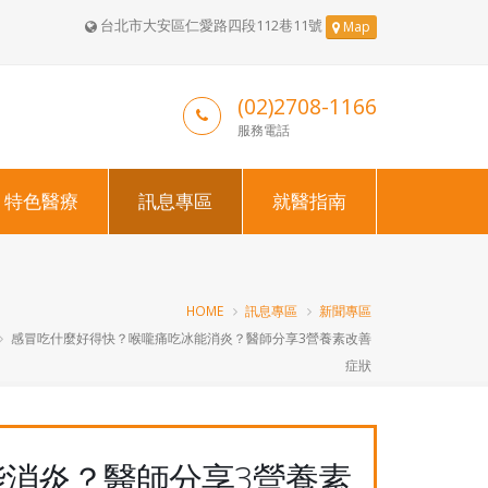
台北市大安區仁愛路四段112巷11號
Map
(02)2708-1166
服務電話
特色醫療
訊息專區
就醫指南
HOME
訊息專區
新聞專區
感冒吃什麼好得快？喉嚨痛吃冰能消炎？醫師分享3營養素改善
症狀
消炎？醫師分享3營養素