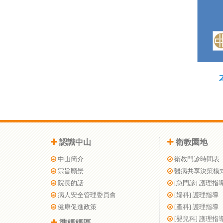
認識中山
衛教園地
中山簡介
衛教門診時間表
宗旨願景
醫病共享決策模
院長的話
[急門診] 護理指
病人安全管理委員會
[婦科] 護理指導
健康促進政策
[產科] 護理指導
[嬰兒科] 護理指
準媽媽區