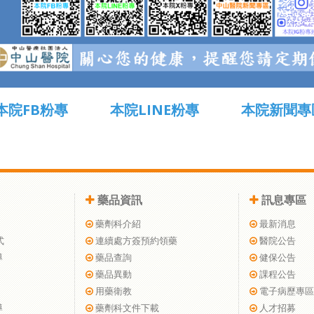
本院FB粉專
本院LINE粉專
本院新聞專
藥品資訊
訊息專區
藥劑科介紹
最新消息
式
連續處方簽預約領藥
醫院公告
導
藥品查詢
健保公告
藥品異動
課程公告
用藥衛教
電子病歷專區
導
藥劑科文件下載
人才招募