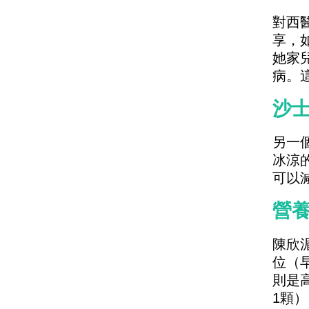
對西
享，
她家
病。
沙士
另一
冰涼
可以
營養
陳欣
位（早
則是高
1顆