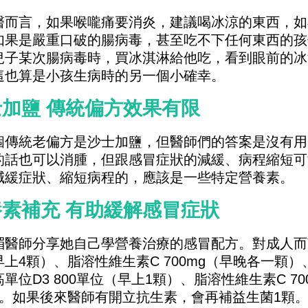
醫而言，如果喉嚨痛要消炎，建議喝冰涼的東西，如
如果是嚴重口破的腸病毒，甚至吃不下任何東西的孩
兒子某次腸病毒時，買冰淇淋給他吃，看到眼前的冰
這也算是小孩生病時的另一個小確幸。
加鹽 傳統偏方效果有限
個傳統老偏方是沙士加鹽，但醫師們的答案是沒有用
的話也可以消腫，但跟感冒症狀的減緩、病程縮短可
減緩症狀、縮短病程的，應該是一些特定營養素。
素補充 有助緩解感冒症狀
湄醫師分享她自己學營養治療的感冒配方。對成人而言
上4顆）、脂溶性維生素C 700mg（早晚各一顆）
單位D3 800單位（早上1顆）、脂溶性維生素C 7
）。如果後來醫師有開立抗生素，會再補益生菌1顆