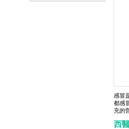
感冒
都感
充的
西醫