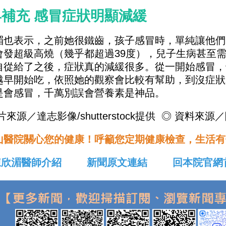
補充 感冒症狀明顯減緩
湄也表示，之前她很鐵齒，孩子感冒時，單純讓他們
會發超級高燒（幾乎都超過39度），兒子生病甚至
自從給了之後，症狀真的減緩很多。從一開始感冒，
越早開始吃，依照她的觀察會比較有幫助，到沒症狀
是會感冒，千萬別誤會營養素是神品。
片來源／達志影像/shutterstock提供 ◎ 資料來
山醫院關心您的健康！呼籲您定期健康檢查，生活有
陳欣湄醫師介紹
新聞原文連結
回本院官網