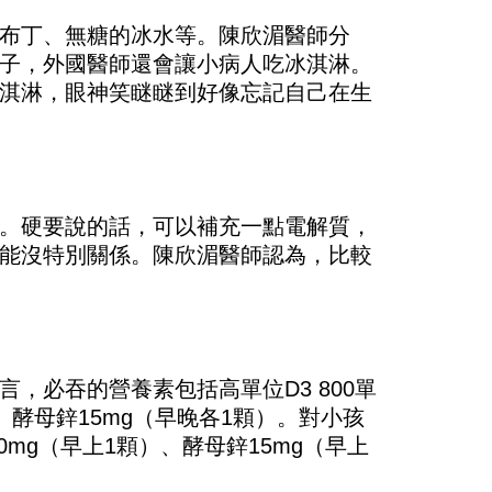
布丁、無糖的冰水等。陳欣湄醫師分
子，外國醫師還會讓小病人吃冰淇淋。
淇淋，眼神笑瞇瞇到好像忘記自己在生
。硬要說的話，可以補充一點電解質，
能沒特別關係。陳欣湄醫師認為，比較
，必吞的營養素包括高單位D3 800單
、酵母鋅15mg（早晚各1顆）。對小孩
00mg（早上1顆）、酵母鋅15mg（早上
。