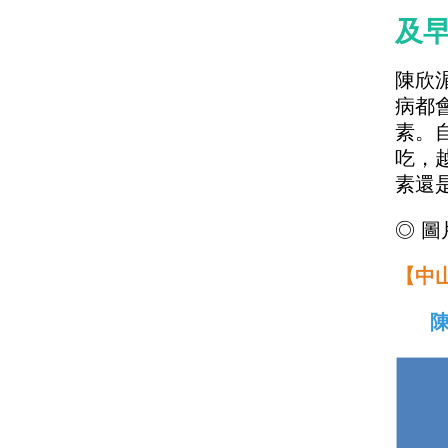
及早
陳欣
病都
素。
吃，
素還
◎ 圖
【中