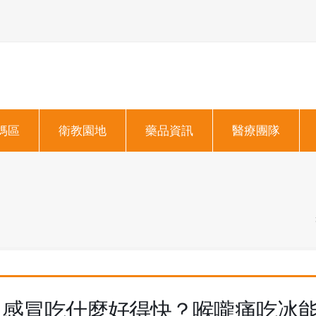
媽區
衛教園地
藥品資訊
醫療團隊
感冒吃什麼好得快？喉嚨痛吃冰能