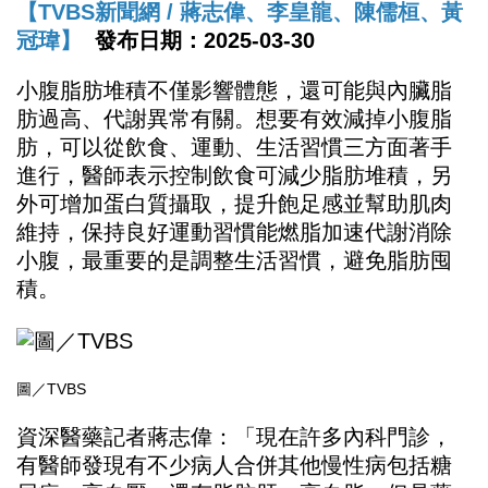
【TVBS新聞網 / 蔣志偉、李皇龍、陳儒桓、黃
冠瑋】
發布日期：2025-03-30
小腹脂肪堆積不僅影響體態，還可能與內臟脂
肪過高、代謝異常有關。想要有效減掉小腹脂
肪，可以從飲食、運動、生活習慣三方面著手
進行，醫師表示控制飲食可減少脂肪堆積，另
外可增加蛋白質攝取，提升飽足感並幫助肌肉
維持，保持良好運動習慣能燃脂加速代謝消除
小腹，最重要的是調整生活習慣，避免脂肪囤
積。
圖／TVBS
資深醫藥記者蔣志偉：「現在許多內科門診，
有醫師發現有不少病人合併其他慢性病包括糖