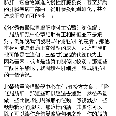
肪肝，它會逐漸進入慢性肝臟發炎，甚至所謂
的肝臟疾病三部曲，從肝發炎到纖維化，甚至
造成肝癌的可能性。」
彰化秀傳醫院胃腸肝膽科主治醫師謝偉耀：
「脂肪肝跟中心型肥胖有正相關但並不是絕
對，例如說我們發現1/4的脂肪肝的患者，那他
本身可能是健康正常體型的成人，那這些族群
他可能是在這個，三酸甘油酯的代謝能力上，
因為基因，或者是體質的關係比較弱，那這些
三酸甘油酯呢，就囤積在肝細胞，造成脂肪肝
的一個情況。」
北榮體重管理醫學中心主任/教授方文良：「降
低脂肪肝，那這些可以透過去運動，然後盡量
做一些比較增肌啊減脂的運動，然後減少一些
糖類糖分的攝取。那這樣的話，其實你可以，
除了可以讓你身體變瘦變勻稱之外，你的脂肪