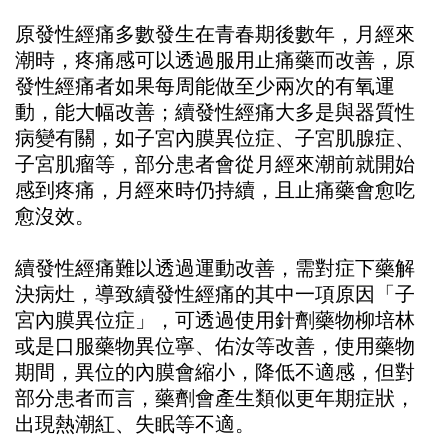
原發性經痛多數發生在青春期後數年，月經來
潮時，疼痛感可以透過服用止痛藥而改善，原
發性經痛者如果每周能做至少兩次的有氧運
動，能大幅改善；續發性經痛大多是與器質性
病變有關，如子宮內膜異位症、子宮肌腺症、
子宮肌瘤等，部分患者會從月經來潮前就開始
感到疼痛，月經來時仍持續，且止痛藥會愈吃
愈沒效。
續發性經痛難以透過運動改善，需對症下藥解
決病灶，導致續發性經痛的其中一項原因「子
宮內膜異位症」，可透過使用針劑藥物柳培林
或是口服藥物異位寧、佑汝等改善，使用藥物
期間，異位的內膜會縮小，降低不適感，但對
部分患者而言，藥劑會產生類似更年期症狀，
出現熱潮紅、失眠等不適。