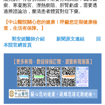
瘀、寒凝胞宮、溼熱瘀阻、肝腎虧虛，需要透
過辨證論治，釐清患者體質對症下藥。
【中山醫院關心您的健康！呼籲您定期健康檢
查，生活有保障。】
郭安妮醫師介紹
新聞原文連結
回
本院官網首頁