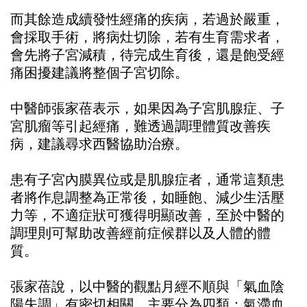
而其餘造成續發性經痛的疾病，若過於嚴重，
會採取手術，將病灶切除，若有生育需求者，
會先將子宮減積，待完成生育後，還是飽受經
痛困擾建議將整個子宮切除。
中醫師張家蓓表示，如果因為子宮肌腺症、子
宮肌瘤等引起經痛，難透過調理體質改善疾
病，建議尋求西醫協助治療。
患有子宮內膜異位或是肌腺症者，通常這類患
者將作息調整為正常後，如睡飽、減少生活壓
力等，不適症狀可獲得明顯改善，至於中醫的
調理則可幫助改善經前症候群以及人體的體
質。
張家蓓說，以中醫的觀點月經不順與「氣血陰
陽失調」有密切相關，主要分為四類：氣滯血