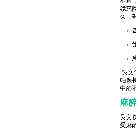
不過
鏡來
久，
吳文
軸保
中的
麻
吳文
受麻