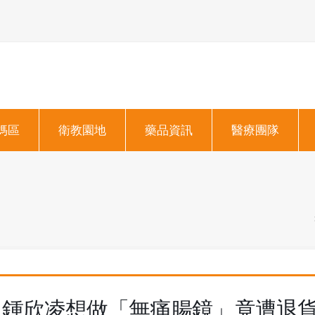
媽區
衛教園地
藥品資訊
醫療團隊
鍾欣凌想做「無痛腸鏡」竟遭退貨