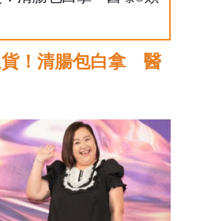
退貨！清腸包白拿 醫