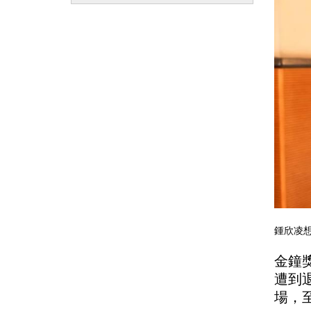
鍾欣凌想
金鐘
遭到
場，