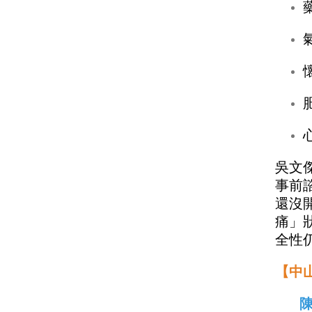
吳文
事前
還沒
痛」
全性
【中