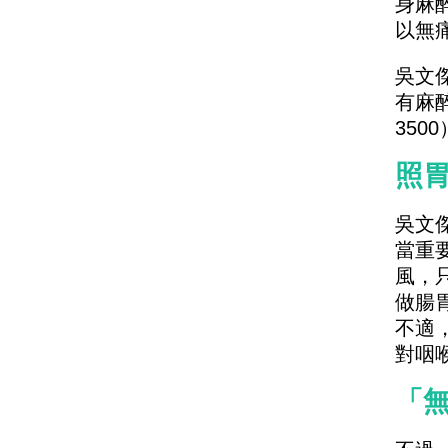
身麻
以無
吳文
有麻
35
照
吳文
當重
風，
做腸
不適
對咽
「無