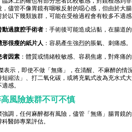
，臨床上的確也有部分患者比較敏感，對鏡檢感到非
說，儘管不像胃鏡有咽喉反射的噁心感，但由於大腸鏡
對於以下幾類族群，可能在受檢過程會有較多不適感
曾動過腹腔手術者
：手術後可能造成沾黏，在腸道的
體形很瘦的紙片人
：容易產生強烈的脹氣、刺痛感。
患者因素
：體質或情緒較敏感、容易焦慮，對疼痛的
傑表示，即使不做「無痛」，在清醒、不麻醉的情
持短縮法」、打二氧化碳，或將充氣式改為充水式大
不適感。
醉高風險族群不可不慎
傑強調，任何麻醉都有風險，儘管「無痛」腸胃鏡的
醉科醫師專業評估。