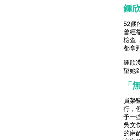
鍾
52
曾經
檢查
都拿
鍾欣
望她
「
員榮
行，
予一
吳文
的麻