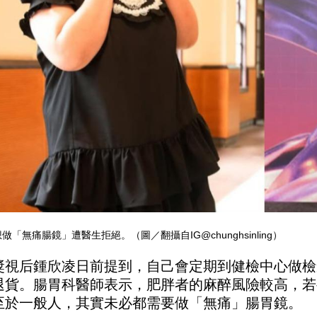
做「無痛腸鏡」遭醫生拒絕。（圖／翻攝自IG@chunghsinling）
獎視后鍾欣凌日前提到，自己會定期到健檢中心做檢
退貨。腸胃科醫師表示，肥胖者的麻醉風險較高，若
至於一般人，其實未必都需要做「無痛」腸胃鏡。