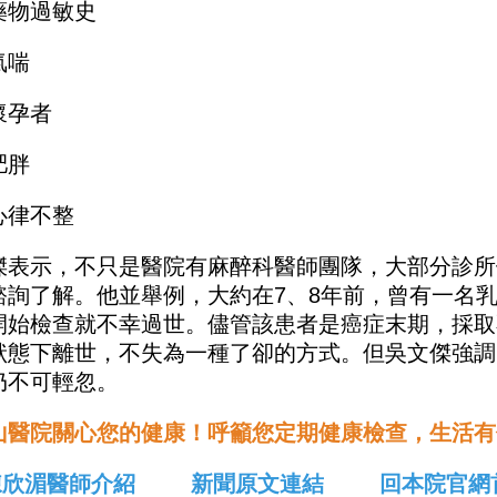
藥物過敏史
氣喘
懷孕者
肥胖
心律不整
傑表示，不只是醫院有麻醉科醫師團隊，大部分診所
諮詢了解。他並舉例，大約在7、8年前，曾有一名
開始檢查就不幸過世。儘管該患者是癌症末期，採取
狀態下離世，不失為一種了卻的方式。但吳文傑強調
仍不可輕忽。
山醫院關心您的健康！呼籲您定期健康檢查，生活有
陳欣湄醫師介紹
新聞原文連結
回本院官網