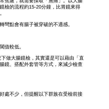
常焦慮，就需要採取「無痛」。以大腸
檢的流程約15-20分鐘，比胃鏡來得
。
轉彎點會有腸子被穿破的不適感。
閾值較低。
況下做大腸鏡檢，其實還是可以藉由「直
腸鏡、搭配外套管等方式，來減少檢查
好處不少，但提醒以下群族在受檢前接