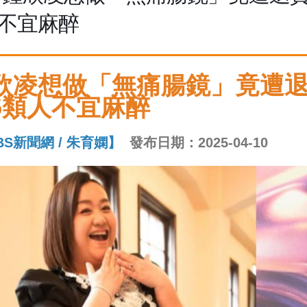
不宜麻醉
欣凌想做「無痛腸鏡」竟遭
5類人不宜麻醉
BS新聞網 / 朱育嫻】
發布日期：2025-04-10