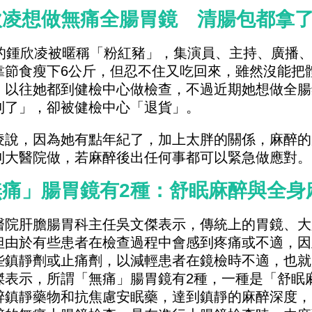
欣凌想做無痛全腸胃鏡 清腸包都拿
歲的鍾欣凌被暱稱「粉紅豬」，集演員、主持、廣播
靠節食瘦下6公斤，但忍不住又吃回來，雖然沒能把
，以往她都到健檢中心做檢查，不過近期她想做全腸
到了」，卻被健檢中心「退貨」。
凌說，因為她有點年紀了，加上太胖的關係，麻醉的
到大醫院做，若麻醉後出任何事都可以緊急做應對。
無痛」腸胃鏡有2種：舒眠麻醉與全身
醫院肝膽腸胃科主任吳文傑表示，傳統上的胃鏡、大
但由於有些患者在檢查過程中會感到疼痛或不適，因
些鎮靜劑或止痛劑，以減輕患者在鏡檢時不適，也就
傑表示，所謂「無痛」腸胃鏡有2種，一種是「舒眠
醉鎮靜藥物和抗焦慮安眠藥，達到鎮靜的麻醉深度，