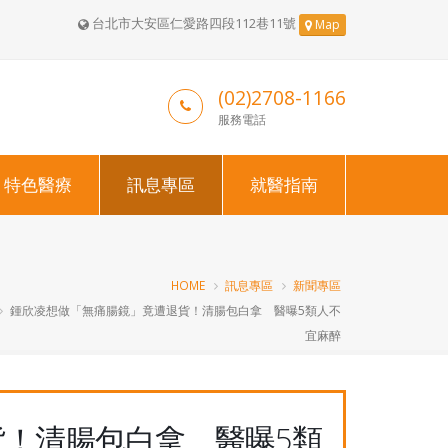
台北市大安區仁愛路四段112巷11號
Map
(02)2708-1166
服務電話
特色醫療
訊息專區
就醫指南
HOME
訊息專區
新聞專區
鍾欣凌想做「無痛腸鏡」竟遭退貨！清腸包白拿 醫曝5類人不
宜麻醉
！清腸包白拿 醫曝5類