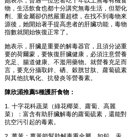
她表示，曾遇一位患者吃十年以上無毒有機食
物，生活飲食也都十分講究無毒生活，但塑化
劑、重金屬卻仍然嚴重超標，在找不到毒物來
源後，她開始著手提高患者的肝臟功能，毒物
指數就開始恢復正常了。
她表示，肝臟是重要的解毒器官，且須分泌重
要的荷爾蒙，要恢復肝臟健康，必須注意營養
充足、腸道健康、不濫用藥物。就營養充足而
言，要充分攝取鋅、硒、穀胱甘肽、蘿蔔硫素
與其他抗氧化、抗發炎等營養素。
陳欣湄推薦5種護肝食物：
1. 十字花科蔬菜（綠花椰菜、蘿蔔、高麗
菜）：富含有助肝臟解毒的蘿蔔硫素，還能對
抗空污引起的毒素。
2. 薑黃：薑黃能幫助解毒重金屬，如鉛、汞、