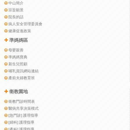
中山簡介
宗旨願景
院長的話
病人安全管理委員會
健康促進政策
準媽媽區
母嬰親善
準媽媽寶典
新生兒照顧
哺乳資訊網站連結
產前夫婦教育班
衛教園地
衛教門診時間表
醫病共享決策模式
[急門診] 護理指導
[婦科] 護理指導
[產科] 護理指導