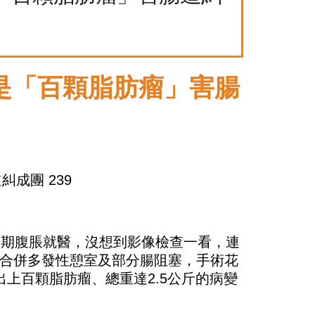
竟是「百顆脂肪瘤」害腸
長期腹脹就醫，沒想到影像檢查一看，連
合併多發性憩室及部分腸阻塞，手術花
上百顆脂肪瘤、總重達2.5公斤的病變