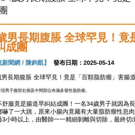
團
4歲男長期腹脹 全球罕見！
糾成團
新聞網 / 陳鈞凱】
發布日期：2025-05-14
發現男子腹部右側及中間部位布滿多發性脂肪瘤。
不舒服竟是腸道早糾結成團！一名34歲男子就因為
都嚇了一大跳，原來小腸內竟藏有大量脂肪瘤性息肉
過3小時以上，由醫師一一精細剝離與切除，最終切出
。