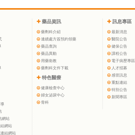
藥品資訊
訊息專區
藥劑科介紹
最新消息
式
連續處方簽預約領藥
醫院公告
導
藥品查詢
健保公告
藥品異動
課程公告
用藥衛教
電子病歷專區
導
藥劑科文件下載
人才招募
感管訊息
特色醫療
重點連結
健康檢查中心
特別公告
婦女泌尿中心
新聞專區
骨科
指導
結
結網站
連結網站
訊連結網站