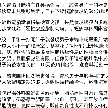
醫院胃腸肝膽科主任吳德強表示，該名男子一開始是
鏡檢查未見明顯異常，但右下腹觸診發現約5公分腫
在經過電腦斷層掃描檢查之後，果然發現腹腔內多處
初步懷疑為「惡性腹腔脂肪肉瘤」，經多專科團隊會
強說，手術一打開肚子就發現男子末端小腸嚴重糾結
十處大小不一的腸憩室，整整花了3小時以上精細剝離
織。病理報告診斷為多發性脂肪瘤性息肉性腫瘤合併
於大腸，且腫瘤數量有限，但像男子這樣病灶集中於
男子術後恢復良好，10天後順利出院，進食與活動
後，醫療團隊回溯病史發現，原來男子早於4年前的
但未依醫囑定期追蹤，導致腫瘤持續增生、逐漸堵塞
醫院胃腸外科醫師劉孟綸提醒，脂肪瘤性息肉雖屬良
善追蹤，仍恐導致腸阻塞、出血、穿孔，甚至敗血症
現脂肪瘤、息肉等病變，即使為良性也不可掉以輕心