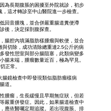
因為長期腹脹的困擾至外院就診，初步
塊，這才轉診至中山醫院進一步檢查。
低回音腫塊，並合併嚴重腸道糞便滯
診後，決定採剖腹探查。
，腸腔內填滿脂肪樣腫瘤與軟便，並合
與切除，成功清除總重達2.5公斤的病
多發性憩室與部分腸阻塞，此類病變多
小腸末端，腫瘤數量近百，極為罕見。
一切正常。
大腸鏡檢查中即發現類似脂肪瘤樣病
腸道。
性腫瘤，生長緩慢且早期無症狀，但若
等嚴重併發症。因此，如果腸道檢查中
，應依醫囑定期追蹤。若出現腹脹、排