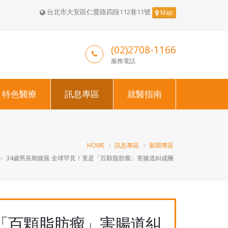
台北市大安區仁愛路四段112巷11號
Map
(02)2708-1166
服務電話
特色醫療
訊息專區
就醫指南
HOME
訊息專區
新聞專區
34歲男長期腹脹 全球罕見！竟是「百顆脂肪瘤」害腸道糾成團
是「百顆脂肪瘤」害腸道糾