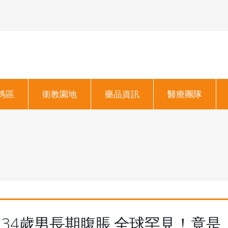
媽區
衛教園地
藥品資訊
醫療團隊
34歲男長期腹脹 全球罕見！竟