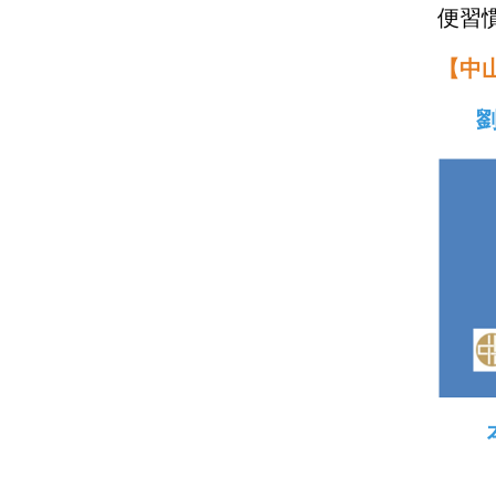
便習
【中