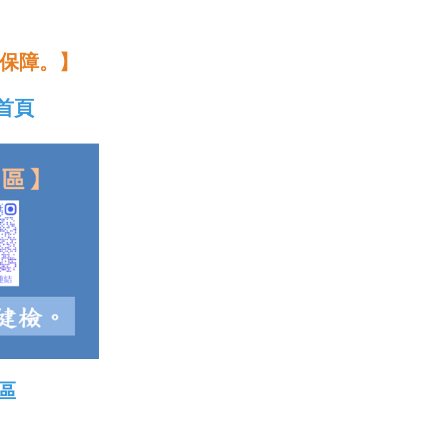
保障。】
首頁
區