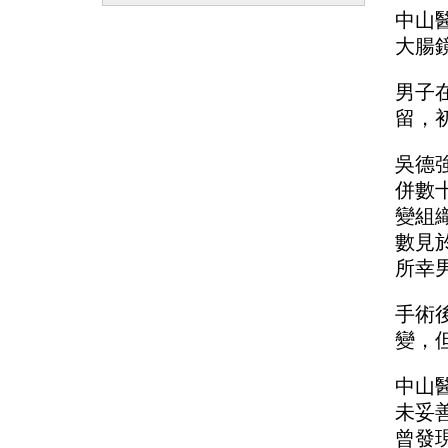
中山
大腸
男子
留，
吳德
併數
變組
數見
所幸
手術
變，
中山
未妥
曾發