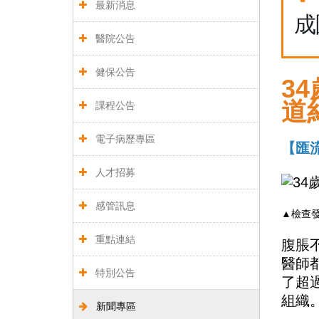
最新消息
成
醫院公告
健保公告
3
道
課程公告
電子病歷專區
【匯流
人才招募
感管訊息
▲檢查
重點連結
腹脹
醫師
特別公告
了超
組織
新聞專區