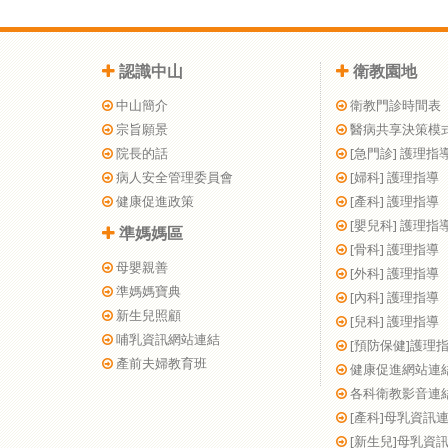
認識中山
衛教園地
中山簡介
衛教門診時間表
宗旨願景
醫病共享決策模
院長的話
[急門診] 護理指
病人安全管理委員會
[婦科] 護理指導
健康促進政策
[產科] 護理指導
[嬰兒科] 護理指
準媽媽區
[骨科] 護理指導
母嬰親善
[外科] 護理指導
準媽媽寶典
[內科] 護理指導
新生兒照顧
[兒科] 護理指導
哺乳資訊網站連結
[預防保健]護理
產前夫婦教育班
健康促進網站連
各科衛教影音連
[產科]母乳資訊
[新生兒]母乳資