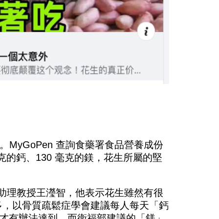
yGoPen 查詢食藥署食品營養成份
克的鈣、130 毫克的鎂，花生所屬的堅
學助理教授王瀅智，他表示花生雖然有很
多，以骨質疏鬆症學會建議每人每天「鈣
花生才有辦法達到，而衛福部建議的「鎂」