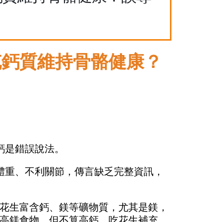
充鈣質維持骨骼健康？
鈣是錯誤說法。
體重、不利關節，傳言缺乏完整資訊，
花生富含鈣、鎂等礦物質，尤其是鎂，
高鎂食物、但不算高鈣，吃花生補充