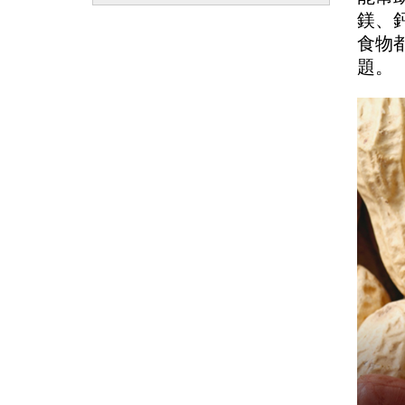
鎂、
食物
題。