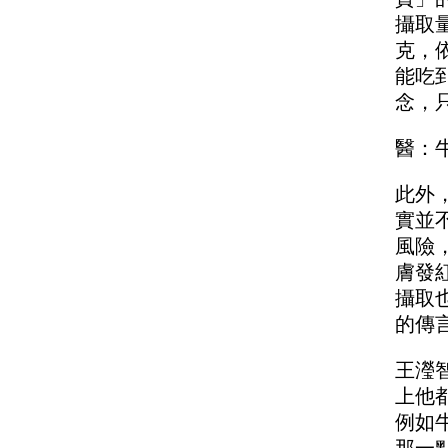
攝取量
克，
能吃
念，
醫：
此外
實並
風險
膚發
攝取
的傳
王瀅
上他
例如