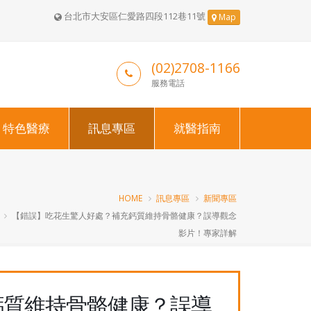
台北市大安區仁愛路四段112巷11號
Map
(02)2708-1166
服務電話
特色醫療
訊息專區
就醫指南
HOME
訊息專區
新聞專區
【錯誤】吃花生驚人好處？補充鈣質維持骨骼健康？誤導觀念
影片！專家詳解
鈣質維持骨骼健康？誤導