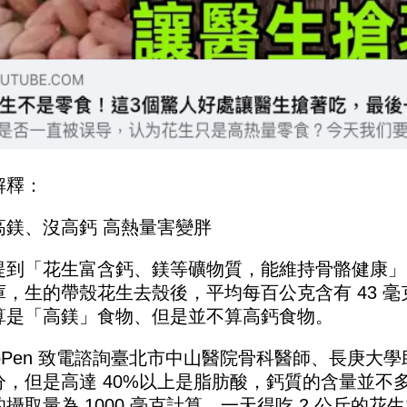
解釋：
高鎂、沒高鈣 高熱量害變胖
提到「花生富含鈣、鎂等礦物質，能維持骨骼健康」。M
庫，生的帶殼花生去殼後，平均每百公克含有 43 毫
算是「高鎂」食物、但是並不算高鈣食物。
GoPen 致電諮詢臺北市中山醫院骨科醫師、長庚大
分，但是高達 40%以上是脂肪酸，鈣質的含量並不
的攝取量為 1000 毫克計算，一天得吃 2 公斤的