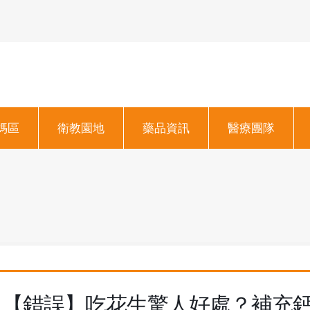
媽區
衛教園地
藥品資訊
醫療團隊
【錯誤】吃花生驚人好處？補充