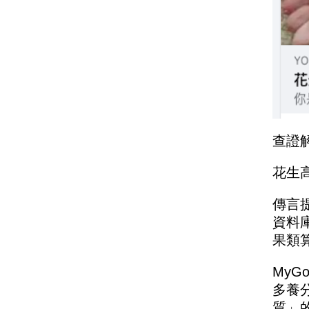
查證
花生
傳言
資料
果類
My
多養
質」