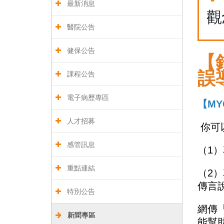
最新消息
觀
醫院公告
健保公告
【
誤
課程公告
電子病歷專區
【MY
人才招募
你可
感管訊息
（1
重點連結
（2
傳言
特別公告
網傳
新聞專區
能幫