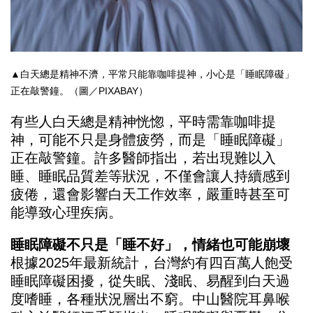
▲白天總是精神不濟，平常只能靠咖啡提神，小心是「睡眠障礙」
正在敲警鐘。（圖／PIXABAY）
有些人白天總是精神恍惚，平時需靠咖啡提
神，可能不只是身體疲勞，而是「睡眠障礙」
正在敲警鐘。許多醫師指出，若出現難以入
睡、睡眠品質差等狀況，不僅會讓人持續感到
疲倦，還會影響白天工作效率，嚴重時甚至可
能導致心理疾病。
睡眠障礙不只是「睡不好」，情緒也可能崩壞
根據2025年最新統計，台灣約有四百萬人飽受
睡眠障礙困擾，從失眠、淺眠、易醒到白天過
度嗜睡，各種狀況層出不窮。中山醫院耳鼻喉