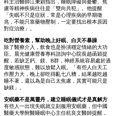
科主治醫師江秉穎指出，睡眠障礙與憂鬱、焦
慮等精神疾病往往是「雙向共犯」。他提醒
「失眠不只是症狀，常是心理疾病的早期徵
兆，不能只靠藥物壓制，一定要找出根本原因
對症治療」。
吃對營養素，幫助晚上好眠、白天不暴躁
除了醫療介入，飲食也是扮演穩定情緒的大功
臣。晨光健康營養專科諮詢中心院長趙函穎提
醒，若缺乏鈣、鎂、B群，神經系統容易處於過
度敏感狀態，難以放鬆入眠。「有些人白天工
作壓力大，晚上卻吃得亂七八糟，結果越吃越
睡不著，還以為是自己太焦慮，其實可能只是
缺鎂」。
安眠藥不是萬靈丹，建立睡眠儀式才是真解方
有些人一出現失眠就立刻服用安眠藥，但中國
醫藥大學附醫睡眠中心主任杭良文醫師提醒，