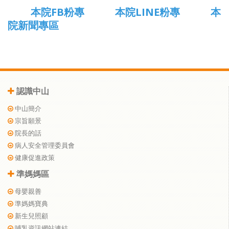
本院FB粉專
本院LINE粉專
本
院新聞專區
認識中山
中山簡介
宗旨願景
院長的話
病人安全管理委員會
健康促進政策
準媽媽區
母嬰親善
準媽媽寶典
新生兒照顧
哺乳資訊網站連結