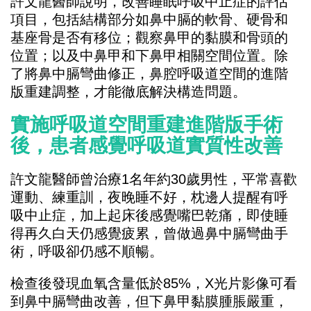
許文龍醫師說明，改善睡眠呼吸中止症的評估
項目，包括結構部分如鼻中膈的軟骨、硬骨和
基座骨是否有移位；觀察鼻甲的黏膜和骨頭的
位置；以及中鼻甲和下鼻甲相關空間位置。除
了將鼻中膈彎曲修正，鼻腔呼吸道空間的進階
版重建調整，才能徹底解決構造問題。
實施呼吸道空間重建進階版手術
後，患者感覺呼吸道實質性改善
許文龍醫師曾治療1名年約30歲男性，平常喜歡
運動、練重訓，夜晚睡不好，枕邊人提醒有呼
吸中止症，加上起床後感覺嘴巴乾痛，即使睡
得再久白天仍感覺疲累，曾做過鼻中膈彎曲手
術，呼吸卻仍感不順暢。
檢查後發現血氧含量低於85%，X光片影像可看
到鼻中膈彎曲改善，但下鼻甲黏膜腫脹嚴重，