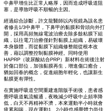
中鼻甲增生比正常人略厚，因而造成呼吸道阻
塞，是導致呼吸不順暢的主因。
經過綜合診斷，許文龍醫師以內視鏡為該名患
者修去1/3中鼻甲，下鼻甲的黏膜和骨頭向外打
開，採用高頻無線電波治療去除多餘粘膜下組
織，以往電刀治療僅針對黏膜上組織，易破壞
本身腺體，而從黏膜下組織修整能從根本改
善，藉以調整控制黏膜神經。同時使用
HAPRP（玻尿酸結合PRP）新材料在術後注射
於傷口部位，加強黏膜再生，增進傷口癒合，
猶如回春的概念，促進細胞年輕化，也讓新生
黏膜更有彈性。
在實施呼吸道空間重建進階版手術後，患者感
覺呼吸道氣流暢通，夜晚減少呼吸中止頻率降
低，白天不再精神不濟，本來運動半小時就會
疲累和喘，現在運動1、2小時也感覺體力尚佳