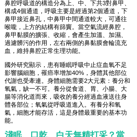
鼻腔呼吸道的構造分為上、中、下共3對鼻甲、
構成4個通道，呼吸主要是經過第2個通道，下
鼻甲接近鼻孔，中鼻甲中間通道較大，可通往
喉嚨，上方的結構有篩竇。當空氣流經鼻腔，
鼻甲黏膜的擴張、收縮，會產生加溫、加濕、
過濾髒污的作用，左右兩側的鼻黏膜會輪流充
血，維持鼻腔正常生理功能。
國外研究顯示，患有睡眠呼吸中止症血氧不足
影響腦細胞，罹癌率增加40%，身體其他部位
代謝也受牽連。身體細胞需要2大元素：養分和
氧氣，缺一不可。養分從食道、胃、小腸、大
腸等消化道而來，吸收的養分經過血液送往身
體各部位；氧氣從呼吸道進入。有養分和氧
氣，細胞才能存活，這是身體最重要的基本功
能。
淺眠、口乾、白天無精打采？當