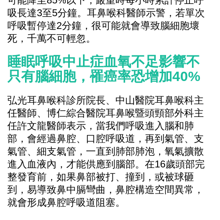
可能降至85%以下，嚴重時每小時累計停止呼
吸長達3至5分鐘。耳鼻喉科醫師示警，若單次
呼吸暫停達2分鐘，很可能就會導致腦細胞壞
死，千萬不可輕忽。
睡眠呼吸中止症血氧不足影響不
只有腦細胞，罹癌率恐增加40%
弘光耳鼻喉科診所院長、中山醫院耳鼻喉科主
任醫師、博仁綜合醫院耳鼻喉暨頭頸部外科主
任許文龍醫師表示，當我們呼吸進入腦和肺
部，會經過鼻腔、口腔呼吸道，再到氣管、支
氣管、細支氣管，一直到肺部肺泡，氧氣擴散
進入血液內，才能供應到腦部。在16歲頭部完
整發育前，如果鼻部被打、撞到，或被球砸
到，易導致鼻中膈彎曲，鼻腔構造空間異常，
就會形成鼻腔呼吸道阻塞。