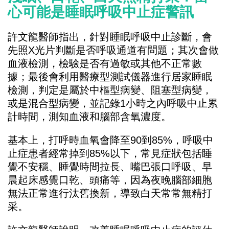
心可能是睡眠呼吸中止症警訊
許文龍醫師指出，針對睡眠呼吸中止診斷，會
先照X光片判斷是否呼吸通道有問題；其次會做
血液檢測，檢驗是否有過敏或其他不正常數
據；最後會利用醫療型測試儀器進行居家睡眠
檢測，判定是屬於中樞型病變、阻塞型病變，
或是混合型病變，並記錄1小時之內呼吸中止累
計時間，測知血液和腦部含氧濃度。
基本上，打呼時血氧會降至90到85%，呼吸中
止症患者經常掉到85%以下，常見症狀包括睡
覺不安穩、睡覺時間拉長、嘴巴張口呼吸、早
晨起床感覺口乾、頭痛等，因為夜晚腦部細胞
無法正常進行汰舊換新，導致白天常常無精打
采。