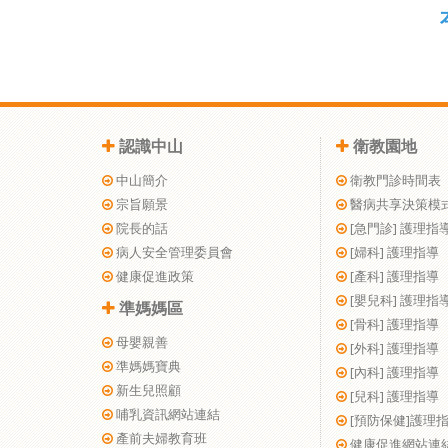
認識中山
衛教園地
中山簡介
衛教門診時間表
宗旨願景
醫病共享決策模
院長的話
[急門診] 護理指
病人安全管理委員會
[婦科] 護理指導
健康促進政策
[產科] 護理指導
[嬰兒科] 護理指
準媽媽區
[骨科] 護理指導
母嬰親善
[外科] 護理指導
準媽媽寶典
[內科] 護理指導
新生兒照顧
[兒科] 護理指導
哺乳資訊網站連結
[預防保健]護理
產前夫婦教育班
健康促進網站連