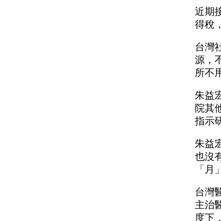
近期
得稅
台灣
源，
所不
朱益
院其
指示
朱益
也沒
「月
台灣
主治
度下