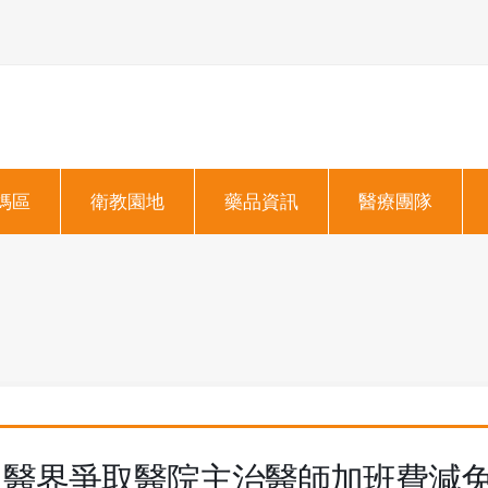
媽區
衛教園地
藥品資訊
醫療團隊
醫界爭取醫院主治醫師加班費減