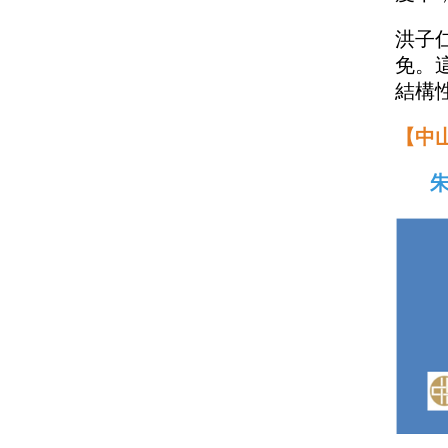
洪子
免。
結構
【中
朱