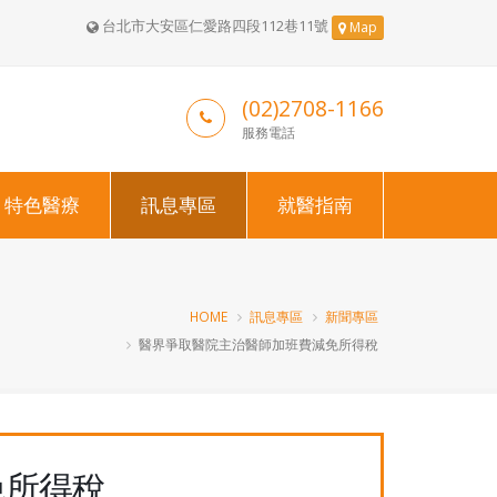
台北市大安區仁愛路四段112巷11號
Map
(02)2708-1166
服務電話
特色醫療
訊息專區
就醫指南
HOME
訊息專區
新聞專區
醫界爭取醫院主治醫師加班費減免所得稅
免所得稅