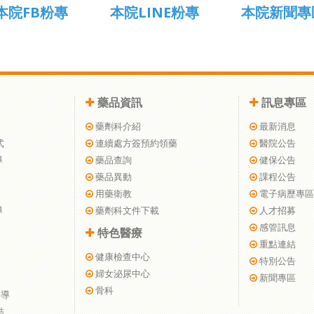
本院FB粉專
本院LINE粉專
本院新聞專
藥品資訊
訊息專區
藥劑科介紹
最新消息
式
連續處方簽預約領藥
醫院公告
導
藥品查詢
健保公告
藥品異動
課程公告
用藥衛教
電子病歷專區
導
藥劑科文件下載
人才招募
感管訊息
特色醫療
重點連結
健康檢查中心
特別公告
婦女泌尿中心
新聞專區
骨科
指導
結