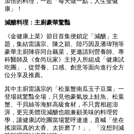
加倍的料理，一起「每天做一點，人生金健
康」！
減醣料理：主廚豪華驚豔
《金健康上菜》節目首集便鎖定「減醣」主
題，集結雷議宗、陳之穎、陸巧因及潘瑋翔等
豪華主廚陣容同台飆菜，更邀請到營養師、專
科醫師及《食尚玩家》主持人所組成「健康試
吃團」，從營養、口感、創意等面向進行全方
位分享及推薦。
其中主廚雷議宗的「松葉蟹南瓜玉子豆腐」一
登場就驚豔全場，只見他豪氣放上鮭魚、松葉
蟹、干貝絲等海鮮高級食材，不只賣相超澎
湃，更完美體現減醣也能兼顧美味的料理哲
學，讓健康試吃團當場驚呼連連，直喊「坐在
搖滾區真的太香、太折磨了！」、「沒想到減