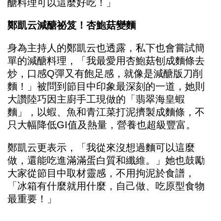
醣料理可以這麼好吃！」
鄭凱云減醣祕笈！杏鮑菇變麵
身為主持人的鄭凱云也透露，私下也會嘗試簡
單的減醣料理，「我最愛用杏鮑菇刨成麵條去
炒，口感Q彈又有飽足感，就像是減醣版刀削
麵！」被問到節目中印象最深刻的一道，她則
大讚陸巧因主廚手工現做的「翡翠海皇蝦
麵」，以蝦、魚和青江菜打泥擠製成麵條，不
只大幅降低GI值及熱量，營養也超級豐富。
鄭凱云更表示，「我從來沒想過麵可以這麼
做，還能吃進滿滿蛋白質和纖維。」她也鼓勵
大家從節目中取材靈感，不用拘泥於食譜，
「冰箱有什麼就用什麼，自己做、吃原型食物
最重要！」