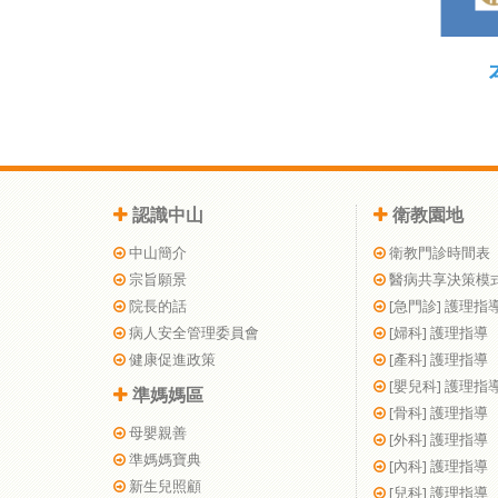
認識中山
衛教園地
中山簡介
衛教門診時間表
宗旨願景
醫病共享決策模
院長的話
[急門診] 護理指
病人安全管理委員會
[婦科] 護理指導
健康促進政策
[產科] 護理指導
[嬰兒科] 護理指
準媽媽區
[骨科] 護理指導
母嬰親善
[外科] 護理指導
準媽媽寶典
[內科] 護理指導
新生兒照顧
[兒科] 護理指導