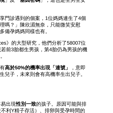
境
」及「
基因密碼
」，這也是生男生女
享門診遇到的個案，1位媽媽連生了4個
理嗎？」陳欣湄無奈，只能微笑安慰
多備孕媽媽同樣也有。
nces》的大型研究，他們分析了58007位
，發現若前3胎都生男孩，第4胎仍為男孩的機
%。
有
高於50%的機率出現「連號」
，意即
生兒子，未來則會有高機率生出兒子。
容易出現
性別一致
的孩子。原因可能與排
較不利Y精子存活）、排卵與受孕時間的