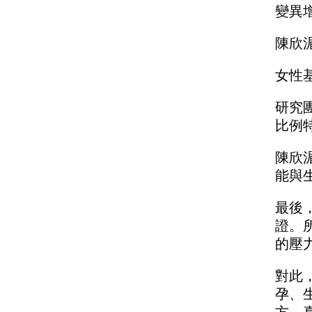
變異
陳欣
女性
研究
比例
陳欣
能與
最後
證。
的壓
對此
孕、