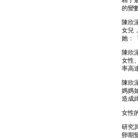
精子
的變
陳欣
女兒
她：
陳欣湄
女性、
率高
陳欣
媽媽
造成
女性
研究
卵期