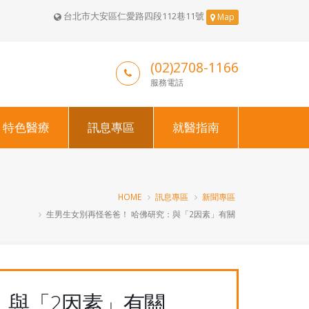
台北市大安區仁愛路四段112巷11號
Map
(02)2708-1166
服務電話
特色醫療
訊息專區
就醫指南
HOME
訊息專區
新聞專區
生男生女別再怪爸爸！ 哈佛研究：與「2因素」有關
：與「2因素」有關