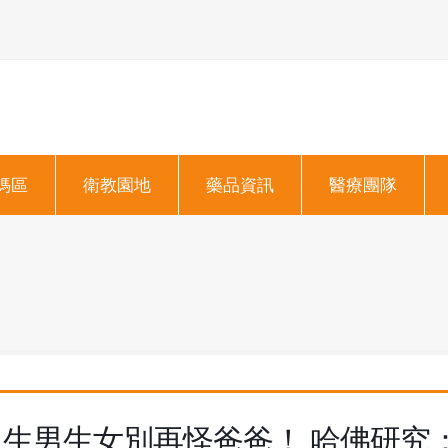
媽區
衛教園地
藥品資訊
醫療團隊
生男生女別再怪爸爸！ 哈佛研究