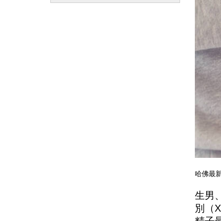
哈佛最新
生男
別（