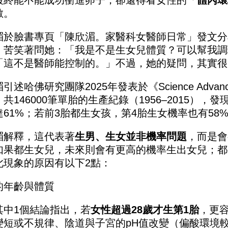
最終能不能成功衝進卵子，卻還得看女性的「
體內環
數。
湄於臉書專頁「陳欣湄。家醫科女醫師日常」發文分
，苦笑著問她：「我是不是生女兒體質？可以幫我調
「這不是醫師能控制的。」不過，她的疑問，其實很
引述哈佛研究團隊2025年發表於《Science Adva
共146000筆單胎的生產紀錄（1956–2015）
達61%；若前3胎都生女孩，第4胎生女機率也有58
湄解釋，這代表著
生男、生女並非機率問題
，而是會
如果都生女兒，未來則會有更高的機率生出女兒；都
此現象的原因有以下2點：
的年齡與體質
其中1個結論指出，若
女性超過28歲才生第1胎
，更
變短或不規律、陰道與子宮的pH值改變（偏酸環境