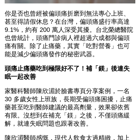
你是否也曾經被偏頭痛折磨到無法專心上班、
甚至得請假休息？在台灣，偏頭痛盛行率高達
9.1%，約有 200 萬人深受其擾。台北榮總醫院
也曾統計，頭痛門診病人裡超過六成都與偏頭
痛有關。除了止痛藥，其實「吃對營養」也可
能是減少偏頭痛發作的秘密武器。
頭痛止痛藥吃到極限好不了！補「鎂」後連失
眠一起改善
家醫科醫師陳欣湄於臉書專頁分享案例，一名
30 多歲女性上班族，長期受偏頭痛困擾，止痛
藥甚至吃到醫師建議的最高劑量，效果卻依舊
有限。沒想到在補充「鎂」之後，不僅頭痛緩
解，就連失眠問題也跟著改善。
陳欣湄醫師感慨，現代人飲食太過精緻，加上