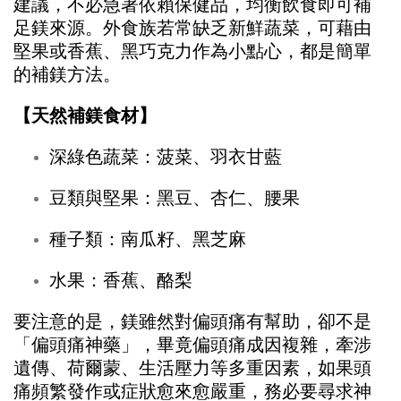
建議，不必急著依賴保健品，均衡飲食即可補
足鎂來源。外食族若常缺乏新鮮蔬菜，可藉由
堅果或香蕉、黑巧克力作為小點心，都是簡單
的補鎂方法。
【天然補鎂食材】
深綠色蔬菜：菠菜、羽衣甘藍
豆類與堅果：黑豆、杏仁、腰果
種子類：南瓜籽、黑芝麻
水果：香蕉、酪梨
要注意的是，鎂雖然對偏頭痛有幫助，卻不是
「偏頭痛神藥」，畢竟偏頭痛成因複雜，牽涉
遺傳、荷爾蒙、生活壓力等多重因素，如果頭
痛頻繁發作或症狀愈來愈嚴重，務必要尋求神