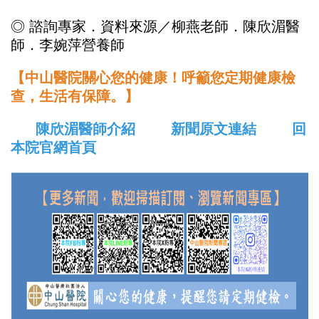
◎ 諮詢專家．資料來源／柳燕老師．陳欣湄醫
師．李婉萍營養師
【中山醫院關心您的健康！呼籲您定期健康檢
查，生活有保障。】
陳欣湄醫師介紹
新聞原文連結
回
本院官網首頁