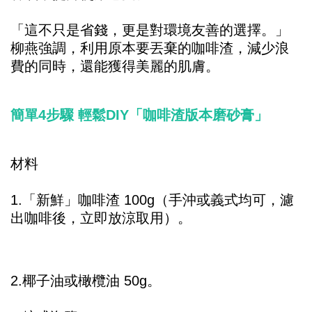
「這不只是省錢，更是對環境友善的選擇。」
柳燕強調，利用原本要丟棄的咖啡渣，減少浪
費的同時，還能獲得美麗的肌膚。
簡單4步驟 輕鬆DIY「咖啡渣版本磨砂膏」
材料
1.「新鮮」咖啡渣 100g（手沖或義式均可，濾
出咖啡後，立即放涼取用）。
2.椰子油或橄欖油 50g。