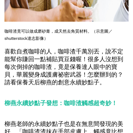
咖啡渣竟可以做成磨砂膏，成天然去角質材料。（示意圖／
shutterstock達志影像）
喜歡自煮咖啡的人，咖啡渣千萬別丟，說不定
能幫你賺回一點補貼買豆錢喔！很多人沒想到
每次倒掉的咖啡渣，竟是保養達人眼中的寶
貝，華麗變身成護膚祕密武器！怎麼辦到的？
請看保養天后柳燕的創意永續妙點子。
柳燕永續妙點子發想：咖啡渣觸感超奇妙！
柳燕老師的永續妙點子也是在無意間發現的美
好。「咖啡渣渣抹在手部皮膚上，觸感竟比想