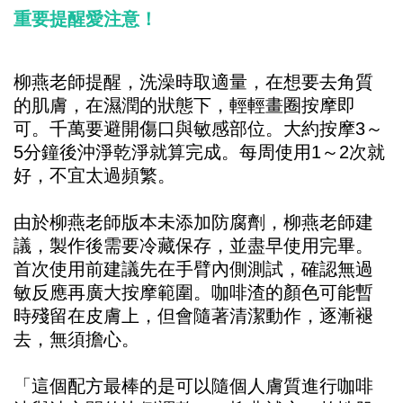
重要提醒愛注意！
柳燕老師提醒，洗澡時取適量，在想要去角質
的肌膚，在濕潤的狀態下，輕輕畫圈按摩即
可。千萬要避開傷口與敏感部位。大約按摩3～
5分鐘後沖淨乾淨就算完成。每周使用1～2次就
好，不宜太過頻繁。
由於柳燕老師版本未添加防腐劑，柳燕老師建
議，製作後需要冷藏保存，並盡早使用完畢。
首次使用前建議先在手臂內側測試，確認無過
敏反應再廣大按摩範圍。咖啡渣的顏色可能暫
時殘留在皮膚上，但會隨著清潔動作，逐漸褪
去，無須擔心。
「這個配方最棒的是可以隨個人膚質進行咖啡