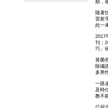
順，
隨著
雷射
此一
20
刊；
巧」
黃榮
除攝
多男
一路
及時
教不
已屆