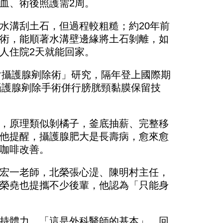
血、術後照護需2周。
水溝刮土石，但過程較粗糙；約20年前
術，能順著水溝壁邊緣將土石剝離，如
人住院2天就能回家。
射攝護腺剜除術」研究，隔年登上國際期
攝護腺剜除手術併行膀胱頸黏膜保留技
，原理類似剝橘子，釜底抽薪、完整移
他提醒，攝護腺肥大是長壽病，愈來愈
咖啡改善。
宏一老師，北榮張心湜、陳明村主任，
榮堯也提攜不少後輩，他認為「只能身
持體力，「這是外科醫師的基本」。回