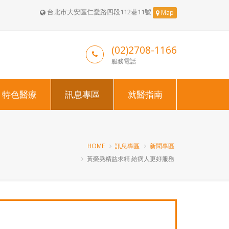
台北市大安區仁愛路四段112巷11號
Map
(02)2708-1166
服務電話
特色醫療
訊息專區
就醫指南
HOME
訊息專區
新聞專區
黃榮堯精益求精 給病人更好服務