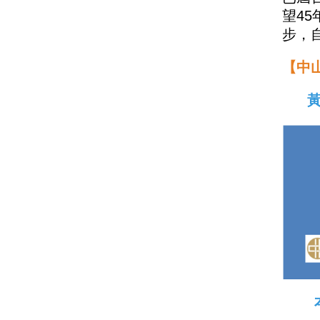
望4
步，
【中