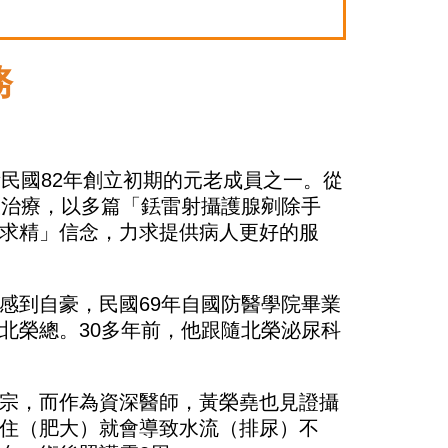
務
民國82年創立初期的元老成員之一。從
大治療，以多篇「銩雷射攝護腺剜除手
求精」信念，力求提供病人更好的服
感到自豪，民國69年自國防醫學院畢業
北榮總。30多年前，他跟隨北榮泌尿科
宗，而作為資深醫師，黃榮堯也見證攝
住（肥大）就會導致水流（排尿）不