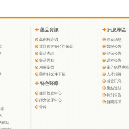
藥品資訊
訊息專區
藥劑科介紹
最新消息
式
連續處方簽預約領藥
醫院公告
導
藥品查詢
健保公告
藥品異動
課程公告
用藥衛教
電子病歷專區
導
藥劑科文件下載
人才招募
感管訊息
特色醫療
重點連結
健康檢查中心
特別公告
婦女泌尿中心
新聞專區
骨科
指導
結
結網站