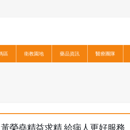
媽區
衛教園地
藥品資訊
醫療團隊
黃榮堯精益求精 給病人更好服務