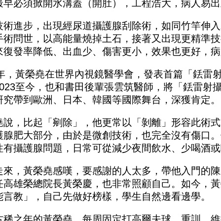
最早必須掀開水溝蓋（開肚），工程浩大，病人易出
技術進步，出現經尿道攝護腺刮除術，如同竹竿伸入
手術問世，以高能量燒掉土石，接著又出現更精準技
來復發率降低、出血少、傷害更小，效果也更好，病
17年，黃榮堯在世界內視鏡醫學會，發表首篇「銩雷
2023至今，也和書田後輩張雲筑醫師，將「銩雷射
研究帶到歐洲、日本、韓國等國際舞台，深獲肯定。
堯說，比起「剜除」，他更常以「剝離」形容此術式
護腺肥大部分，由於是微創技術，也完全沒有傷口。
性有攝護腺問題，日常可從減少夜間飲水、少喝酒或
走來，黃榮堯感嘆，要感謝的人太多，帶他入門的陳
任高雄榮總院長黃榮慶，也非常照顧自己。如今，黃
能言教」，自己先做好榜樣，學生自然邊看邊學。
古稀之年的黃榮堯，每周固定打高爾夫球、重訓，維