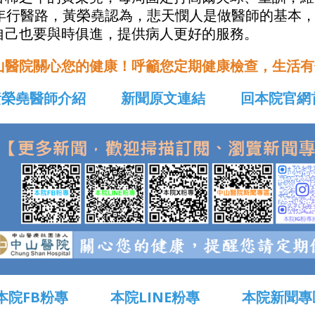
5年行醫路，黃榮堯認為，悲天憫人是做醫師的基本
自己也要與時俱進，提供病人更好的服務。
山醫院關心您的健康！呼籲您定期健康檢查，生活有
黃榮堯醫師介紹
新聞原文連結
回本院官網
本院FB粉專
本院LINE粉專
本院新聞專