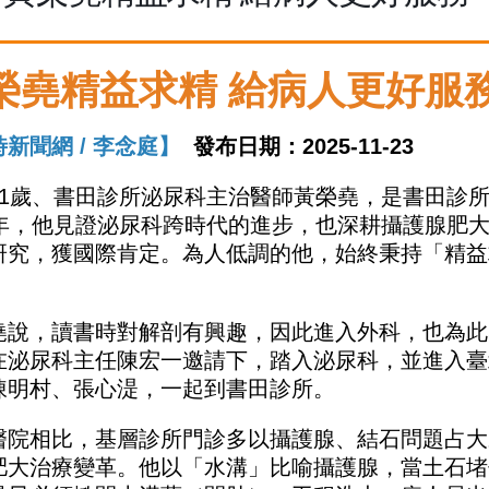
榮堯精益求精 給病人更好服
新聞網 / 李念庭】
發布日期：2025-11-23
71歲、書田診所泌尿科主治醫師
黃榮堯
，是書田診所
5年，他見證泌尿科跨時代的進步，也深耕
攝護腺
肥
研究，獲國際肯定。為人低調的他，始終秉持「精益
堯說，讀書時對解剖有興趣，因此進入外科，也為此
在泌尿科主任陳宏一邀請下，踏入泌尿科，並進入臺
陳明村、張心湜，一起到書田診所。
醫院相比，基層診所門診多以攝護腺、結石問題占大
肥大治療變革。他以「水溝」比喻攝護腺，當土石堵