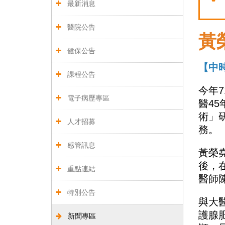
最新消息
醫院公告
黃
健保公告
【中時
課程公告
今年
電子病歷專區
醫4
術」
人才招募
務。
感管訊息
黃榮
後，
重點連結
醫師
特別公告
與大
護腺
新聞專區