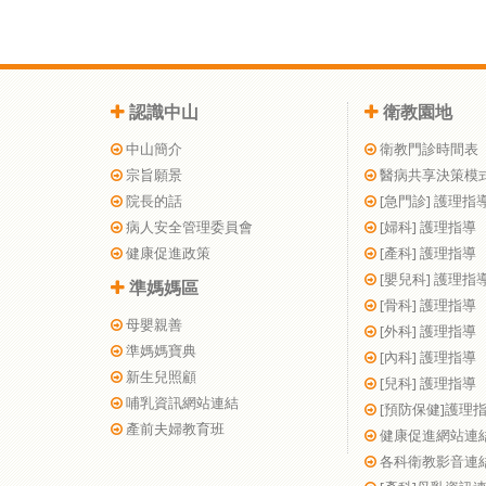
認識中山
衛教園地
中山簡介
衛教門診時間表
宗旨願景
醫病共享決策模
院長的話
[急門診] 護理指
病人安全管理委員會
[婦科] 護理指導
健康促進政策
[產科] 護理指導
[嬰兒科] 護理指
準媽媽區
[骨科] 護理指導
母嬰親善
[外科] 護理指導
準媽媽寶典
[內科] 護理指導
新生兒照顧
[兒科] 護理指導
哺乳資訊網站連結
[預防保健]護理
產前夫婦教育班
健康促進網站連
各科衛教影音連