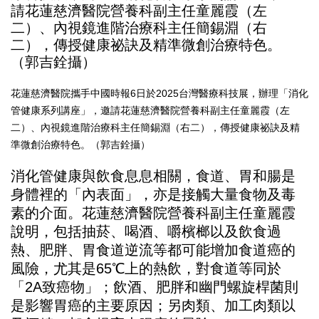
花蓮慈濟醫院攜手中國時報6日於2025台灣醫療科技展，辦理「消化
管健康系列講座」，邀請花蓮慈濟醫院營養科副主任童麗霞（左
二）、內視鏡進階治療科主任簡錫淵（右二），傳授健康祕訣及精
準微創治療特色。（郭吉銓攝）
消化管健康與飲食息息相關，食道、胃和腸是
身體裡的「內表面」，亦是接觸大量食物及毒
素的介面。花蓮慈濟醫院營養科副主任童麗霞
說明，包括抽菸、喝酒、嚼檳榔以及飲食過
熱、肥胖、胃食道逆流等都可能增加食道癌的
風險，尤其是65℃上的熱飲，對食道等同於
「2A致癌物」；飲酒、肥胖和幽門螺旋桿菌則
是影響胃癌的主要原因；另肉類、加工肉類以