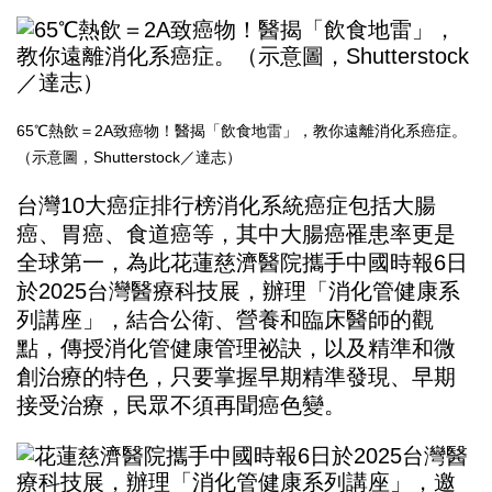
65℃熱飲＝2A致癌物！醫揭「飲食地雷」，教你遠離消化系癌症。
（示意圖，Shutterstock／達志）
台灣10大癌症排行榜消化系統癌症包括大腸
癌、胃癌、食道癌等，其中大腸癌罹患率更是
全球第一，為此花蓮慈濟醫院攜手中國時報6日
於2025台灣醫療科技展，辦理「消化管健康系
列講座」，結合公衛、營養和臨床醫師的觀
點，傳授消化管健康管理祕訣，以及精準和微
創治療的特色，只要掌握早期精準發現、早期
接受治療，民眾不須再聞癌色變。