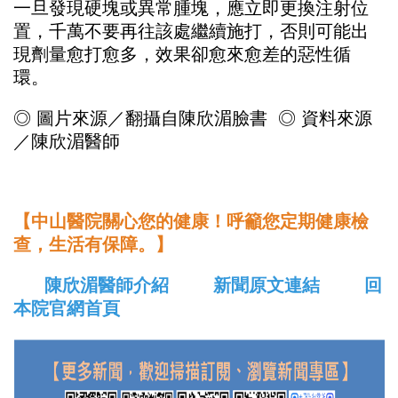
一旦發現硬塊或異常腫塊，應立即更換注射位
置，千萬不要再往該處繼續施打，否則可能出
現劑量愈打愈多，效果卻愈來愈差的惡性循
環。
◎ 圖片來源／翻攝自陳欣湄臉書
◎ 資料來源
／陳欣湄醫師
【中山醫院關心您的健康！呼籲您定期健康檢
查，生活有保障。】
陳欣湄醫師介紹
新聞原文連結
回
本院官網首頁