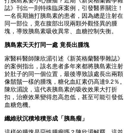
打胰島素要小心腫瘤？近期《新英格蘭醫學雜
誌》刊出一則特殊臨床案例，引發醫界關注！
一名長期施打胰島素的患者，因為總是注射在
同一部位，竟在腹部出現兩顆外觀怪異的腫
塊，導致胰島素吸收異常、血糖控制失衡。
胰島素天天打同一處 竟長出腫塊
家醫科醫師陳欣湄引述《新英格蘭醫學雜誌》
的案例指出，該名患者多年來都將胰島素注射
於肚子的同一個位置，最後導致該處長出兩顆
像鬍鬚一樣的腫塊，糖化血紅素仍高達9.2％。
陳欣湄說，這代表胰島素的吸收效果大打折
扣，治療效果變得忽高忽低，甚至可能引發低
血糖危機。
纖維狀沉積堆積形成「胰島瘤」
這樣的腫塊是惡性腫瘤嗎？陳欣湄解釋，這並