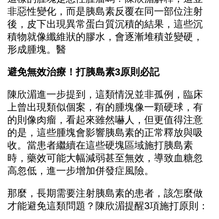
非惡性變化，而是胰島素反覆在同一部位注射
後，皮下出現異常蛋白質沉積的結果，這些沉
積物就像纖維狀的膠水，會逐漸堆積並變硬，
形成腫塊。醫
避免無效治療！打胰島素3原則必記
陳欣湄進一步提到，這類情況並非孤例，臨床
上曾出現類似個案，有的腫塊像一顆硬球，有
的則像肉瘤，看起來雖然嚇人，但更值得注意
的是，這些腫塊會影響胰島素的正常釋放與吸
收。當患者繼續在這些硬塊區域施打胰島素
時，藥效可能大幅減弱甚至無效，導致血糖忽
高忽低，進一步增加併發症風險。
那麼，長期需要注射胰島素的患者，該怎麼做
才能避免這類問題？陳欣湄提醒3項施打原則：