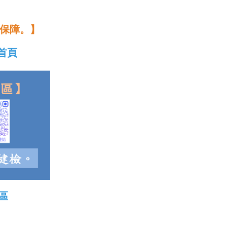
保障。】
首頁
區