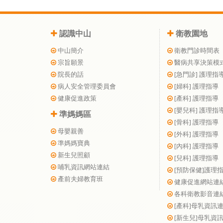
認識中山
衛教園地
中山簡介
衛教門診時間表
宗旨願景
醫病共享決策模
院長的話
[急門診] 護理指
病人安全管理委員會
[婦科] 護理指導
健康促進政策
[產科] 護理指導
[嬰兒科] 護理指
準媽媽區
[骨科] 護理指導
母嬰親善
[外科] 護理指導
準媽媽寶典
[內科] 護理指導
新生兒照顧
[兒科] 護理指導
哺乳資訊網站連結
[預防保健]護理
產前夫婦教育班
健康促進網站連
各科衛教影音連
[產科]母乳資訊
[新生兒]母乳資