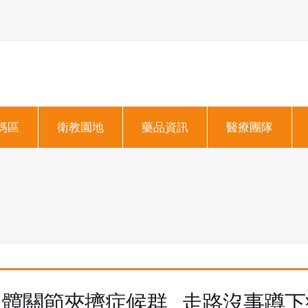
媽區
衛教園地
藥品資訊
醫療團隊
髖關節夾擠症候群…走路沒事蹲下