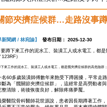
關節夾擠症候群…走路沒事蹲
新聞網 / 林宛諭】
發布日期：
2025-12-30
蹲下來工作的泥水工、裝潢工人或水電工，都是髖夾擠症候群的高危險群；示
一名60多歲裝潢師傅數年來飽受下蹲困擾，平常走
關節
診斷為「髖
夾擠症候群」，這經常是高勞動者與
完整清除，術後恢復良好，解除疼痛夢魘。
骨科
員榮醫院
醫師花世源說，患者因長期蹲著工作，