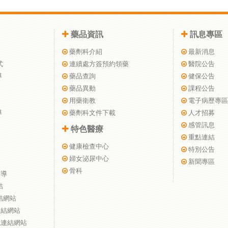
藥品資訊
訊息專區
藥劑科介紹
最新消息
式
連續處方簽預約領藥
醫院公告
導
藥品查詢
健保公告
藥品異動
課程公告
用藥衛教
電子病歷專區
導
藥劑科文件下載
人才招募
感管訊息
特色醫療
重點連結
健康檢查中心
特別公告
婦女泌尿中心
新聞專區
骨科
指導
結
結網站
連結網站
訊連結網站