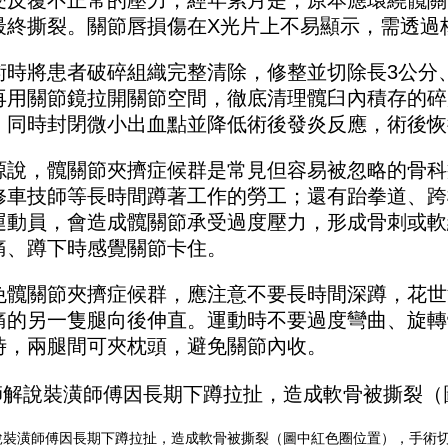
受反覆不正常的壓力，經年累月是，原本應環繞髖關
最終撕裂。關節唇損傷在X光片上不易顯示，需透過核
術時將患者破碎組織完整清除，修整並切除長3公分、
再用關節鏡拉開關節空間，徹底清理髖臼內積存的碎
，同時封閉微小出血點並降低術後發炎反應，術後恢
源說，髖關節夾擠症候群是常見但容易被忽略的骨科
修車技師等長時間蹲著工作的勞工；還有跆拳道、跨
運動員，會造成髖關節承受過度壓力，形成骨刺或軟
痛、蹲下時感覺關節卡住。
免髖關節夾擠症候群，應注意不要長時間深蹲，花世
痛的另一隻腿向後伸直。運動時不要過度彎曲、旋轉
時，兩腿間可夾枕頭，避免關節內收。
說裝潢師傅因長期下蹲拉扯，造成軟骨被撕裂（圖中紅色圈位置），手術