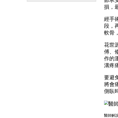
節承
損，
經手
段，
軟骨
花世
傅、
作的
溝疼
要避
將會
側臥
醫師解