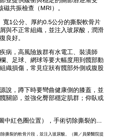
節並提供緩衝與穩定的關節唇逐漸受
磁共振檢查（MRI）。
寬1公分、厚約0.5公分的撕裂軟骨片
屑與不正常組織，並注入玻尿酸，潤滑
復良好。
疾病，高風險族群有水電工、裝潢師
欄、足球、網球等要大幅度用到髖部動
組織損傷，常見症狀有髖部外側或腹股
源說，蹲下時要彎曲健康側的膝蓋，並
髖關節，並強化臀部穩定肌群；仰臥或
切除撕裂的軟骨片段，並注入玻尿酸。（圖／員榮醫院提