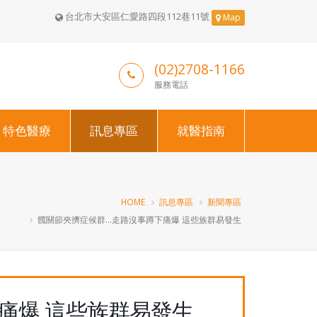
台北市大安區仁愛路四段112巷11號
Map
(02)2708-1166
服務電話
特色醫療
訊息專區
就醫指南
HOME
訊息專區
新聞專區
髖關節夾擠症候群…走路沒事蹲下痛爆 這些族群易發生
痛爆 這些族群易發生