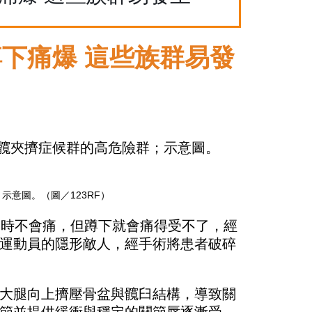
下痛爆 這些族群易發
意圖。（圖／123RF）
路時不會痛，但蹲下就會痛得受不了，經
運動員的隱形敵人，經手術將患者破碎
大腿向上擠壓骨盆與髖臼結構，導致關