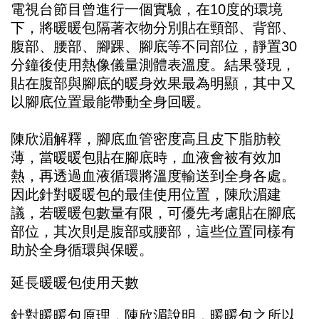
電視台節目曾進行一個實驗，在10度的環境
下，將暖暖包隔著衣物分別貼在頸部、背部、
腹部、腰部、腳踝、腳底等不同部位，靜置30
分鐘後使用熱像儀量測體表溫度。結果發現，
貼在腹部與腳底的暖身效果最為明顯，其中又
以腳底位置最能帶動全身回暖。
陳欣湄解釋，腳底血管密度高且皮下脂肪較
薄，當暖暖包貼在腳底時，血液會被有效加
熱，再透過血液循環將溫度輸送到全身各處。
因此針對暖暖包的最佳使用位置，陳欣湄建
議，若暖暖包數量有限，可優先考慮貼在腳底
部位，其次則是腹部或腰部，這些位置同樣有
助於全身循環與保暖。
延長暖暖包使用天數
針對暖暖包原理，陳欣湄說明，暖暖包之所以