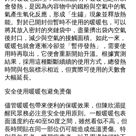
會發熱，是因為內容物中的鐵粉與空氣中的氧
氣產生氧化反應，形成「生鏽」現象並釋放熱
能。對於已開封但暫時不使用的暖暖包，可以
將其放入密封的夾鏈袋中，盡量擠出袋內空氣
後封口，減少與空氣的接觸面積。如此一來，
暖暖包就會逐漸冷卻並「暫停發熱」，需要使
用時再取出，它便會重新開始升溫。根據實測
結果，採用這種斷斷續續的使用方式，總發熱
時間與包裝標示相近，但實際可使用的天數會
大幅延長。
安全使用暖暖包避免燙傷
儘管暖暖包帶來便利的保暖效果，但陳欣湄提
醒民眾務必注意安全使用原則。一般暖暖包表
面溫度約在40至50度之間，雖然看似不高，但
長時間貼在同一部位仍可能造成低溫燙傷。特