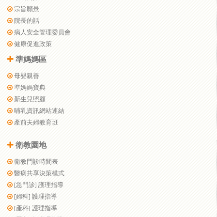
宗旨願景
院長的話
病人安全管理委員會
健康促進政策
準媽媽區
母嬰親善
準媽媽寶典
新生兒照顧
哺乳資訊網站連結
產前夫婦教育班
衛教園地
衛教門診時間表
醫病共享決策模式
[急門診] 護理指導
[婦科] 護理指導
[產科] 護理指導