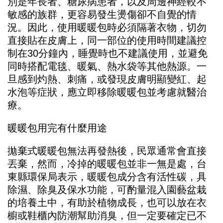
別是年長者、糖尿病患者，以及周邊神經較不
敏感的族群，更容易發生燙傷卻不自覺的情
況。因此，使用暖暖包時必須隔著衣物，切勿
直接貼在皮膚上，同一部位的使用時間建議控
制在30分鐘內，睡覺時也不建議使用，並避免
同時搭配電毯、暖氣、熱水袋等其他熱源。一
旦感到灼熱、刺痛，或發現皮膚明顯變紅、起
水泡等症狀，應立即移除暖暖包並考慮就醫治
療。
暖暖包用完有什麼用途
拋棄式暖暖包無法再發熱後，民眾通常會直接
丟棄，然而，冷掉的暖暖包並非一無是處，台
東縣環保局表示，暖暖包成分含有活性碳，具
除濕、除臭及保水功能，可酌量混入園藝盆栽
的培養土中，有助於植物成長，也可以放在衣
櫥或鞋櫃內防潮幫助消臭，但一定要確定已不