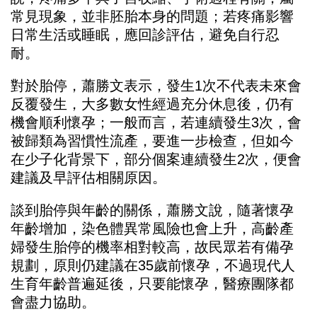
常見現象，並非胚胎本身的問題；若疼痛影響
日常生活或睡眠，應回診評估，避免自行忍
耐。
對於胎停，蕭勝文表示，發生1次不代表未來會
反覆發生，大多數女性經過充分休息後，仍有
機會順利懷孕；一般而言，若連續發生3次，會
被歸類為習慣性流產，要進一步檢查，但如今
在少子化背景下，部分個案連續發生2次，便會
建議及早評估相關原因。
談到胎停與年齡的關係，蕭勝文說，隨著懷孕
年齡增加，染色體異常風險也會上升，高齡產
婦發生胎停的機率相對較高，故民眾若有備孕
規劃，原則仍建議在35歲前懷孕，不過現代人
生育年齡普遍延後，只要能懷孕，醫療團隊都
會盡力協助。