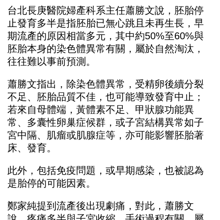
台北長庚醫院婦產科系主任蕭勝文說，胚胎停
止發育多半是指胚胎已無心跳且未再生長，早
期流產的原因相當多元，其中約50%至60%與
胚胎本身的染色體異常有關，屬於自然淘汰，
往往難以事前預測。
蕭勝文指出，除染色體異常，受精卵後續分裂
不足、胚胎品質不佳，也可能導致發育中止；
若來自母體端，黃體素不足、甲狀腺功能異
常、多囊性卵巢症候群，或子宮結構異常如子
宮中隔、肌瘤或肌腺症等，亦可能影響胚胎著
床、發育。
此外，包括免疫問題，或早期感染，也被認為
是胎停的可能因素。
鄭家純提到流產後出現劇痛，對此，蕭勝文
說，疼痛多半與子宮收縮、手術過程有關，屬