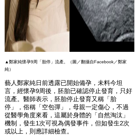
▲鄭家純懷孕9周「胎停」流產。（圖／翻攝自Facebook／鄭家
純）
藝人鄭家純日前透露已開始備孕，未料今坦
言，經懷孕9周後，胚胎已確認停止發育，只好
流產。醫師表示，胚胎停止發育又稱「胎
停」，俗稱「空包彈」，母親一定傷心，不過
從醫學角度來看，這屬於身體的「自然淘汰」
機制，發生1次可視為偶發事件，但如發生2次
或以上，則應詳細檢查。