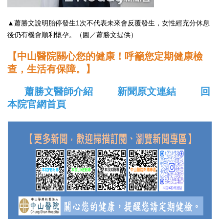
▲蕭勝文說明胎停發生1次不代表未來會反覆發生，女性經充分休息
後仍有機會順利懷孕。（圖／蕭勝文提供）
【中山醫院關心您的健康！呼籲您定期健康檢
查，生活有保障。】
蕭勝文醫師介紹
新聞原文連結
回
本院官網首頁