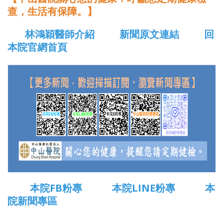
查，生活有保障。】
林鴻穎醫師介紹
新聞原文連結
回
本院官網首頁
本院FB粉專
本院LINE粉專
本
院新聞專區