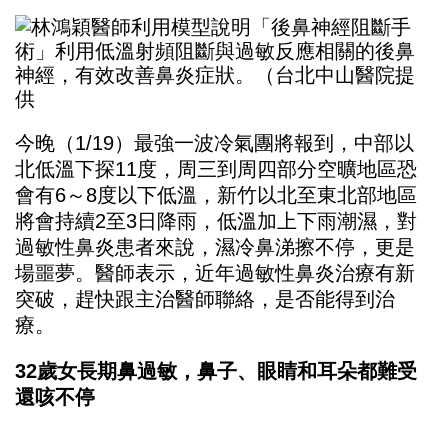
今晚（1/19）最強一波冷氣團將報到，中部以
北低溫下探11度，周三到周四部分空曠地區恐
會有6～8度以下低溫，新竹以北至東北部地區
將會持續2至3日降雨，低溫加上下雨潮濕，對
過敏性鼻炎患者來說，濕冷鼻涕擦不停，更是
場噩夢。醫師表示，近年過敏性鼻炎治療有新
突破，趕快跟主治醫師聯絡，是否能得到治
療。
32歲女長期鼻過敏，鼻子、眼睛和耳朵都難受
還咳不停