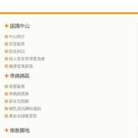
認識中山
中山簡介
宗旨願景
院長的話
病人安全管理委員會
健康促進政策
準媽媽區
母嬰親善
準媽媽寶典
新生兒照顧
哺乳資訊網站連結
產前夫婦教育班
衛教園地