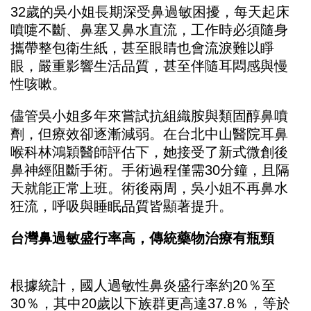
32歲的吳小姐長期深受鼻過敏困擾，每天起床
噴嚏不斷、鼻塞又鼻水直流，工作時必須隨身
攜帶整包衛生紙，甚至眼睛也會流淚難以睜
眼，嚴重影響生活品質，甚至伴隨耳悶感與慢
性咳嗽。
儘管吳小姐多年來嘗試抗組織胺與類固醇鼻噴
劑，但療效卻逐漸減弱。在台北中山醫院耳鼻
喉科林鴻穎醫師評估下，她接受了新式微創後
鼻神經阻斷手術。手術過程僅需30分鐘，且隔
天就能正常上班。術後兩周，吳小姐不再鼻水
狂流，呼吸與睡眠品質皆顯著提升。
台灣鼻過敏盛行率高，傳統藥物治療有瓶頸
根據統計，國人過敏性鼻炎盛行率約20％至
30％，其中20歲以下族群更高達37.8％，等於