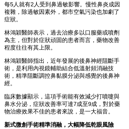
每5人就有2人受到鼻過敏影響。慢性鼻炎成因
複雜，除過敏因素外，都市空氣污染也加劇了
症狀。
林鴻穎醫師表示，過去治療多以口服藥或噴劑
為主，但對於症狀頑固的患者而言，藥物改善
程度往往有其上限。
林鴻穎醫師指出，近年發展的後鼻神經阻斷手
術，是利用內視鏡輔助結合低溫射頻消融技
術，精準阻斷調控鼻黏膜分泌與感覺的後鼻神
經。
臨床數據顯示，這項手術能有效減少打噴嚏與
鼻水分泌，症狀改善率可達7成至9成，對於藥
物治療效果不佳的患者來說，是一大福音。
新式微創手術精準消融，大幅降低乾眼風險