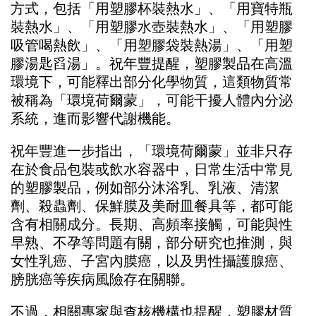
方式，包括「用塑膠杯裝熱水」、「用寶特瓶
裝熱水」、「用塑膠水壺裝熱水」、「用塑膠
吸管喝熱飲」、「用塑膠袋裝熱湯」、「用塑
膠湯匙舀湯」。祝年豐提醒，塑膠製品在高溫
環境下，可能釋出部分化學物質，這類物質常
被稱為「環境荷爾蒙」，可能干擾人體內分泌
系統，進而影響代謝機能。
祝年豐進一步指出，「環境荷爾蒙」並非只存
在於食品包裝或飲水容器中，日常生活中常見
的塑膠製品，例如部分沐浴乳、乳液、清潔
劑、殺蟲劑、保鮮膜及美耐皿餐具等，都可能
含有相關成分。長期、高頻率接觸，可能與性
早熟、不孕等問題有關，部分研究也推測，與
女性乳癌、子宮內膜癌，以及男性攝護腺癌、
膀胱癌等疾病風險存在關聯。
不過，相關專家與查核機構也提醒，塑膠材質