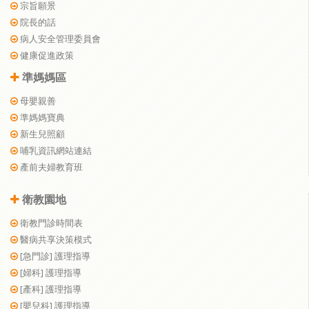
宗旨願景
院長的話
病人安全管理委員會
健康促進政策
準媽媽區
母嬰親善
準媽媽寶典
新生兒照顧
哺乳資訊網站連結
產前夫婦教育班
衛教園地
衛教門診時間表
醫病共享決策模式
[急門診] 護理指導
[婦科] 護理指導
[產科] 護理指導
[嬰兒科] 護理指導