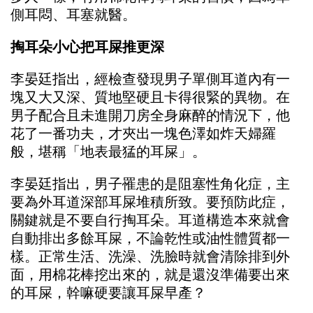
側耳悶、耳塞就醫。
掏耳朵小心把耳屎推更深
李晏廷指出，經檢查發現男子單側耳道內有一
塊又大又深、質地堅硬且卡得很緊的異物。在
男子配合且未進開刀房全身麻醉的情況下，他
花了一番功夫，才夾出一塊色澤如炸天婦羅
般，堪稱「地表最猛的耳屎」。
李晏廷指出，男子罹患的是阻塞性角化症，主
要為外耳道深部耳屎堆積所致。要預防此症，
關鍵就是不要自行掏耳朵。耳道構造本來就會
自動排出多餘耳屎，不論乾性或油性體質都一
樣。正常生活、洗澡、洗臉時就會清除排到外
面，用棉花棒挖出來的，就是還沒準備要出來
的耳屎，幹嘛硬要讓耳屎早產？