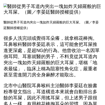
醫師從男子耳道內夾出一塊如炸天婦羅般的巨大耳屎。（圖／李晏
廷醫師授權提供）
很多人洗完頭或覺得耳朵癢，就拿棉花棒掏。
耳鼻喉科醫師李晏廷表示，這可能會把耳屎推
進更深處，是超NG的行為。他曾收治一名因單
側耳悶、耳塞就醫的男子，不料竟從其耳道內
夾出一塊如炸天婦羅般的巨大耳屎，堪稱「地
表最猛」，臨床上稱為阻塞性角化症，嚴重者
甚至需進開刀房全身麻醉才能取出。
北市中山醫院耳鼻喉科主治醫師李晏廷在
臉書
粉專
發文指出，耳道構造本來就會自動排出多
餘的耳屎，因此不用搖耳屎，但上述男子跟很
多人一樣，有用棉花棒掏耳朵的習慣，因為單