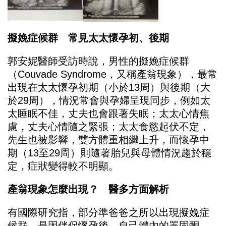
擬娩症候群 常見太太懷孕初、後期
郭安妮醫師受訪時說，男性的擬娩症候群
（Couvade Syndrome，又稱產翁現象），最常
出現在太太懷孕初期（小於13周）與後期（大
於29周），情況常會與孕婦呈現同步，例如太
太睡眠不佳，丈夫也會跟著失眠；太太心情焦
慮，丈夫心情隨之緊張；太太食慾起伏不定，
先生也被影響，雙方體重相繼上升，而懷孕中
期（13至29周）則隨著胎兒與母體情況趨於穩
定，症狀變得較不明顯。
產翁現象怎麼出現？ 醫多方面解析
有國際研究指，部分準爸爸之所以出現擬娩症
候群，是因伴侶懷孕後，自己體內的睪固酮、