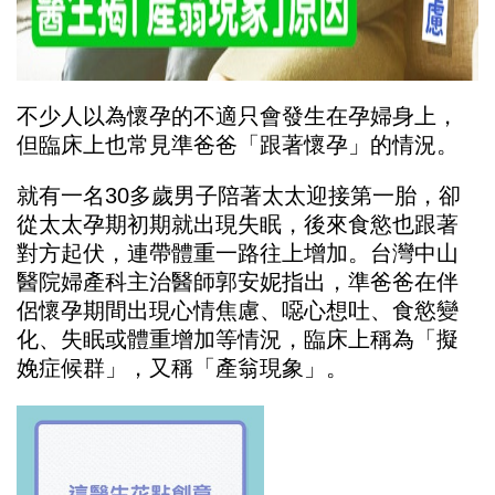
不少人以為懷孕的不適只會發生在孕婦身上，
但臨床上也常見準爸爸「跟著懷孕」的情況。
就有一名30多歲男子陪著太太迎接第一胎，卻
從太太孕期初期就出現失眠，後來食慾也跟著
對方起伏，連帶體重一路往上增加。台灣中山
醫院婦產科主治醫師郭安妮指出，準爸爸在伴
侶懷孕期間出現心情焦慮、噁心想吐、食慾變
化、失眠或體重增加等情況，臨床上稱為「擬
娩症候群」，又稱「產翁現象」。