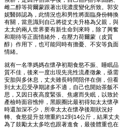
雌二醇等荷爾蒙跟著出現濃度變化所致。郭安
妮醫師認為，此情況也和男性將面臨身份轉換
有關，當意識到自己將從丈夫升格為父親，與
太太的兩人世界要有新生命到來時，除了興奮
和期待等正面情緒外，在壓力荷爾蒙（皮質
醇）作用下，也可能同時有擔憂、不安等負面
情緒。
就有一名準媽媽在懷孕初期食慾不振、睡眠品
質不佳，後來一度出現先兆性流產徵象，亟需
安胎與多休息，丈夫雖長時間陪伴在側，但看
到太太忍受孕期諸多不適，自己也開始茶飯不
思，又因日夜高度緊張、焦慮而失眠，以致於
產檢時面容憔悴，黑眼圈比最初得知太太懷孕
時還加深不少，所幸太太在懷孕後期狀況好
轉、食慾提升並增重約12到14公斤，結果丈夫
為了鼓勵太太多吃也跟著進食，最後體重也在