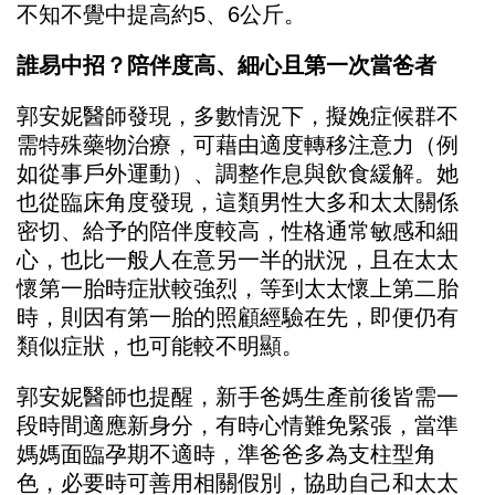
不知不覺中提高約5、6公斤。
誰易中招？陪伴度高、細心且第一次當爸者
郭安妮醫師發現，多數情況下，擬娩症候群不
需特殊藥物治療，可藉由適度轉移注意力（例
如從事戶外運動）、調整作息與飲食緩解。她
也從臨床角度發現，這類男性大多和太太關係
密切、給予的陪伴度較高，性格通常敏感和細
心，也比一般人在意另一半的狀況，且在太太
懷第一胎時症狀較強烈，等到太太懷上第二胎
時，則因有第一胎的照顧經驗在先，即便仍有
類似症狀，也可能較不明顯。
郭安妮醫師也提醒，新手爸媽生產前後皆需一
段時間適應新身分，有時心情難免緊張，當準
媽媽面臨孕期不適時，準爸爸多為支柱型角
色，必要時可善用相關假別，協助自己和太太